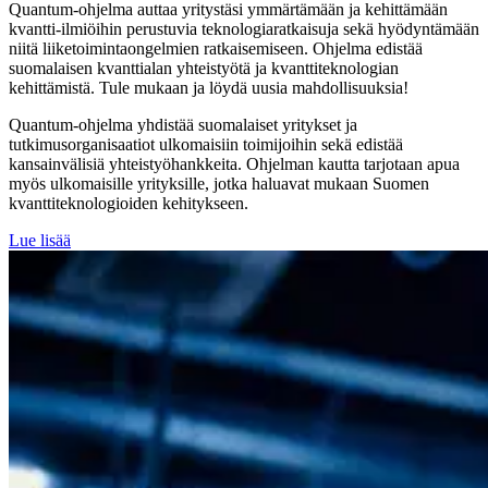
Quantum-ohjelma auttaa yritystäsi ymmärtämään ja kehittämään
kvantti-ilmiöihin perustuvia teknologiaratkaisuja sekä hyödyntämään
niitä liiketoimintaongelmien ratkaisemiseen. Ohjelma edistää
suomalaisen kvanttialan yhteistyötä ja kvanttiteknologian
kehittämistä. Tule mukaan ja löydä uusia mahdollisuuksia!
Quantum-ohjelma yhdistää suomalaiset yritykset ja
tutkimusorganisaatiot ulkomaisiin toimijoihin sekä edistää
kansainvälisiä yhteistyöhankkeita. Ohjelman kautta tarjotaan apua
myös ulkomaisille yrityksille, jotka haluavat mukaan Suomen
kvanttiteknologioiden kehitykseen.
Lue lisää