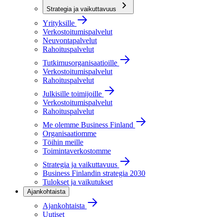
Strategia ja vaikuttavuus
Yrityksille
Verkostoitumispalvelut
Neuvontapalvelut
Rahoituspalvelut
Tutkimusorganisaatioille
Verkostoitumispalvelut
Rahoituspalvelut
Julkisille toimijoille
Verkostoitumispalvelut
Rahoituspalvelut
Me olemme Business Finland
Organisaatiomme
Töihin meille
Toimintaverkostomme
Strategia ja vaikuttavuus
Business Finlandin strategia 2030
Tulokset ja vaikutukset
Ajankohtaista
Ajankohtaista
Uutiset