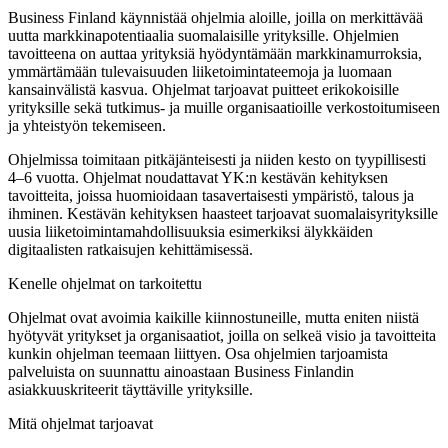
Business Finland käynnistää ohjelmia aloille, joilla on merkittävää
uutta markkinapotentiaalia suomalaisille yrityksille. Ohjelmien
tavoitteena on auttaa yrityksiä hyödyntämään markkinamurroksia,
ymmärtämään tulevaisuuden liiketoimintateemoja ja luomaan
kansainvälistä kasvua. Ohjelmat tarjoavat puitteet erikokoisille
yrityksille sekä tutkimus- ja muille organisaatioille verkostoitumiseen
ja yhteistyön tekemiseen.
Ohjelmissa toimitaan pitkäjänteisesti ja niiden kesto on tyypillisesti
4–6 vuotta. Ohjelmat noudattavat YK:n kestävän kehityksen
tavoitteita, joissa huomioidaan tasavertaisesti ympäristö, talous ja
ihminen. Kestävän kehityksen haasteet tarjoavat suomalaisyrityksille
uusia liiketoimintamahdollisuuksia esimerkiksi älykkäiden
digitaalisten ratkaisujen kehittämisessä.
Kenelle ohjelmat on tarkoitettu
Ohjelmat ovat avoimia kaikille kiinnostuneille, mutta eniten niistä
hyötyvät yritykset ja organisaatiot, joilla on selkeä visio ja tavoitteita
kunkin ohjelman teemaan liittyen. Osa ohjelmien tarjoamista
palveluista on suunnattu ainoastaan Business Finlandin
asiakkuuskriteerit täyttäville yrityksille.
Mitä ohjelmat tarjoavat