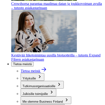
Crowdsorsa parantaa maailmaa datan ja joukkovoiman avulla
– tutustu asiakastarinaan
Kestävää liiketoimintaa uusilla biotuotteilla – tutustu Expand
Fibren asiakastarinaan
Tietoa meistä
Tietoa meistä
Yrityksille
Tutkimusorganisaatioille
Julkisille toimijoille
Me olemme Business Finland