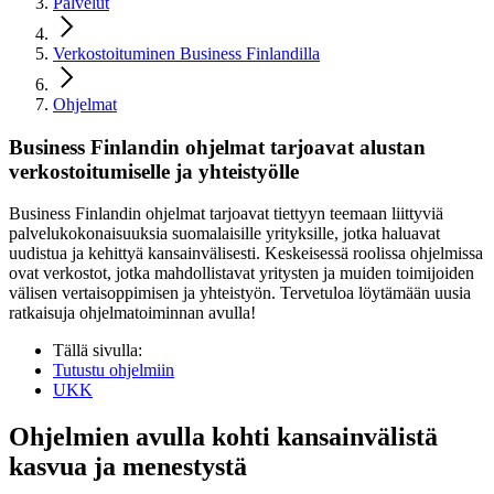
Palvelut
Verkostoituminen Business Finlandilla
Ohjelmat
Business Finlandin ohjelmat tarjoavat alustan
verkos­toitumiselle ja yhteis­työlle
Business Finlandin ohjelmat tarjoavat tiettyyn teemaan liittyviä
palvelukokonaisuuksia suomalaisille yrityksille, jotka haluavat
uudistua ja kehittyä kansainvälisesti. Keskeisessä roolissa ohjelmissa
ovat verkostot, jotka mahdollistavat yritysten ja muiden toimijoiden
välisen vertaisoppimisen ja yhteistyön. Tervetuloa löytämään uusia
ratkaisuja ohjelmatoiminnan avulla!
Tällä sivulla:
Tutustu ohjelmiin
UKK
Ohjelmien avulla kohti kansainvälistä
kasvua ja menestystä