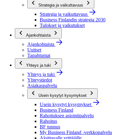
Strategia ja vaikuttavuus
Strategia ja vaikuttavuus
Business Finlandin strategia 2030
Tulokset ja vaikutukset
Ajankohtaista
Ajankohtaista
Uutiset
Tapahtumat
Yhteys ja tuki
Yhteys ja tuki
Yhteystiedot
Asiakaspalvelu
Usein kysytyt kysymykset
Usein kysytyt kysymykset
Business Finland
Rahoituksen asiointipalvelu
Rahoitus
BF tunnus
My Business Finland -verkkopalvelu
Aloittavalle yrittäjälle