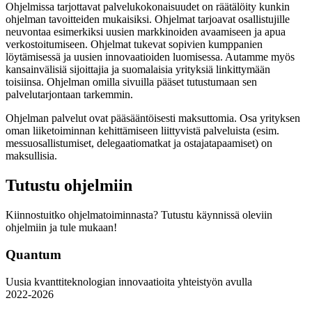
Ohjelmissa tarjottavat palvelukokonaisuudet on räätälöity kunkin
ohjelman tavoitteiden mukaisiksi. Ohjelmat tarjoavat osallistujille
neuvontaa esimerkiksi uusien markkinoiden avaamiseen ja apua
verkostoitumiseen. Ohjelmat tukevat sopivien kumppanien
löytämisessä ja uusien innovaatioiden luomisessa. Autamme myös
kansainvälisiä sijoittajia ja suomalaisia yrityksiä linkittymään
toisiinsa. Ohjelman omilla sivuilla pääset tutustumaan sen
palvelutarjontaan tarkemmin.
Ohjelman palvelut ovat pääsääntöisesti maksuttomia. Osa yrityksen
oman liiketoiminnan kehittämiseen liittyvistä palveluista (esim.
messuosallistumiset, delegaatiomatkat ja ostajatapaamiset) on
maksullisia.
Tutustu ohjelmiin
Kiinnostuitko ohjelmatoiminnasta? Tutustu käynnissä oleviin
ohjelmiin ja tule mukaan!
Quantum
Uusia kvanttiteknologian innovaatioita yhteistyön avulla
2022-2026