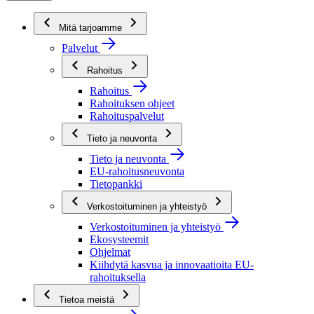
Mitä tarjoamme
Palvelut
Rahoitus
Rahoitus
Rahoituksen ohjeet
Rahoituspalvelut
Tieto ja neuvonta
Tieto ja neuvonta
EU-rahoitusneuvonta
Tietopankki
Verkostoituminen ja yhteistyö
Verkostoituminen ja yhteistyö
Ekosysteemit
Ohjelmat
Kiihdytä kasvua ja innovaatioita EU-
rahoituksella
Tietoa meistä