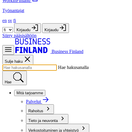
WorkinFinland
Työnantajat
en
sv
fi
Kirjaudu
Kirjaudu
Siirry pääsisältöön
Business Finland
Sulje haku
Hae hakusanalla
Hae
Mitä tarjoamme
Palvelut
Rahoitus
Tieto ja neuvonta
Verkostoituminen ja yhteistyö