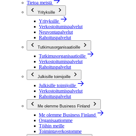
Tietoa meistä
Yrityksille
Yrityksille
Verkostoitumispalvelut
Neuvontapalvelut
Rahoituspalvelut
Tutkimusorganisaatioille
Tutkimusorganisaatioille
Verkostoitumispalvelut
Rahoituspalvelut
Julkisille toimijoille
Julkisille toimijoille
Verkostoitumispalvelut
Rahoituspalvelut
Me olemme Business Finland
Me olemme Business Finland
Organisaatiomme
Töihin meille
Toimintaverkostomme