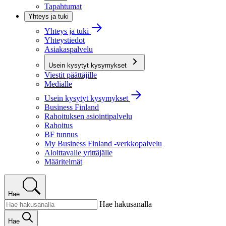
Tapahtumat
Yhteys ja tuki
Yhteys ja tuki
Yhteystiedot
Asiakaspalvelu
Usein kysytyt kysymykset
Viestit päättäjille
Medialle
Usein kysytyt kysymykset
Business Finland
Rahoituksen asiointipalvelu
Rahoitus
BF tunnus
My Business Finland -verkkopalvelu
Aloittavalle yrittäjälle
Määritelmät
Hae
Hae hakusanalla
Hae