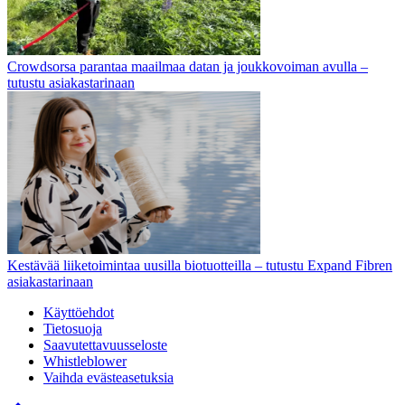
Crowdsorsa parantaa maailmaa datan ja joukkovoiman avulla –
tutustu asiakastarinaan
Kestävää liiketoimintaa uusilla biotuotteilla – tutustu Expand Fibren
asiakastarinaan
Käyttöehdot
Tietosuoja
Saavutettavuusseloste
Whistleblower
Vaihda evästeasetuksia