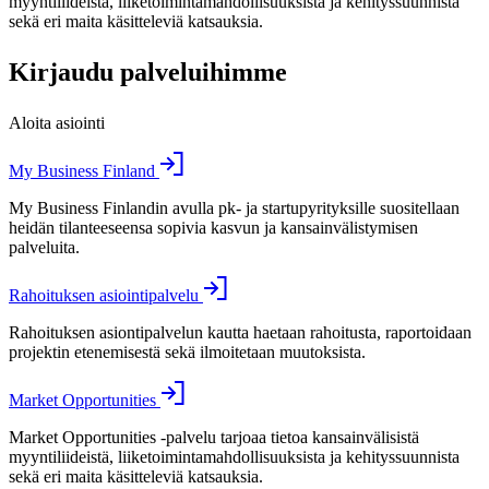
myyntiliideistä, liiketoimintamahdollisuuksista ja kehityssuunnista
sekä eri maita käsitteleviä katsauksia.
Kirjaudu palveluihimme
Aloita asiointi
My Business Finland
My Business Finlandin avulla pk- ja startupyrityksille suositellaan
heidän tilanteeseensa sopivia kasvun ja kansainvälistymisen
palveluita.
Rahoituksen asiointipalvelu
Rahoituksen asiontipalvelun kautta haetaan rahoitusta, raportoidaan
projektin etenemisestä sekä ilmoitetaan muutoksista.
Market Opportunities
Market Opportunities -palvelu tarjoaa tietoa kansainvälisistä
myyntiliideistä, liiketoimintamahdollisuuksista ja kehityssuunnista
sekä eri maita käsitteleviä katsauksia.