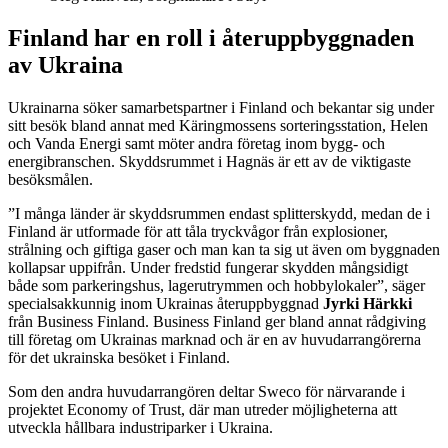
Finland har en roll i återuppbyggnaden
av Ukraina
Ukrainarna söker samarbetspartner i Finland och bekantar sig under
sitt besök bland annat med Käringmossens sorteringsstation, Helen
och Vanda Energi samt möter andra företag inom bygg- och
energibranschen. Skyddsrummet i Hagnäs är ett av de viktigaste
besöksmålen.
”I många länder är skyddsrummen endast splitterskydd, medan de i
Finland är utformade för att tåla tryckvågor från explosioner,
strålning och giftiga gaser och man kan ta sig ut även om byggnaden
kollapsar uppifrån. Under fredstid fungerar skydden mångsidigt
både som parkeringshus, lagerutrymmen och hobbylokaler”, säger
specialsakkunnig inom Ukrainas återuppbyggnad
Jyrki Härkki
från Business Finland. Business Finland ger bland annat rådgiving
till företag om Ukrainas marknad och är en av huvudarrangörerna
för det ukrainska besöket i Finland.
Som den andra huvudarrangören deltar Sweco för närvarande i
projektet Economy of Trust, där man utreder möjligheterna att
utveckla hållbara industriparker i Ukraina.