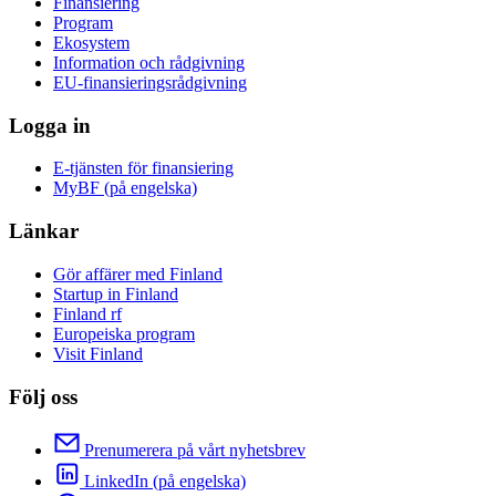
Finansiering
Program
Ekosystem
Information och rådgivning
EU-finansieringsrådgivning
Logga in
E-tjänsten för finansiering
MyBF (på engelska)
Länkar
Gör affärer med Finland
Startup in Finland
Finland rf
Europeiska program
Visit Finland
Följ oss
Prenumerera på vårt nyhetsbrev
LinkedIn (på engelska)