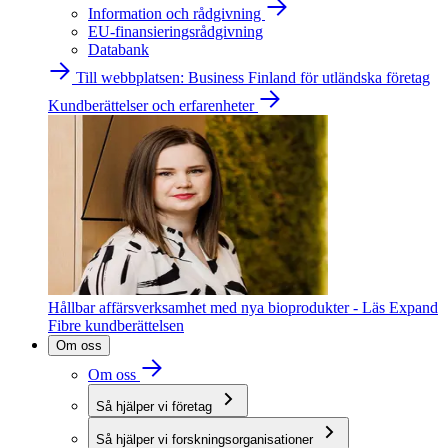
Information och rådgivning
EU-finansieringsrådgivning
Databank
Till webbplatsen: Business Finland för utländska företag
Kundberättelser och erfarenheter
Hållbar affärsverksamhet med nya bioprodukter - Läs Expand
Fibre kundberättelsen
Om oss
Om oss
Så hjälper vi företag
Så hjälper vi forskningsorganisationer