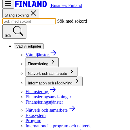
Business Finland
Stäng sökning
Sök med sökord
Sök
Vad vi erbjuder
Våra tjänster
Finansiering
Nätverk och samarbete
Information och rådgivning
Finansiering
Finansieringsanvisningar
Finansieringstjänster
Nätverk och samarbete
Ekosystem
Program
Internationella program och nätverk