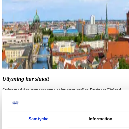
Utlysning har slutat!
Syftet med den gemensamma sökningen mellan Business Finland
och det tyska ZIM-programmet är att starta marknadsorienterade
innovationsprojekt mellan små och medelstora företag. Sökningen är
öppen igen och avslutas 15.9.2025. Anslut i sökkaraktärerna!
Läs mer om den engelska sökmeddelandet
Samtycke
Information
Utnyttja också matchmaking-plattformen för