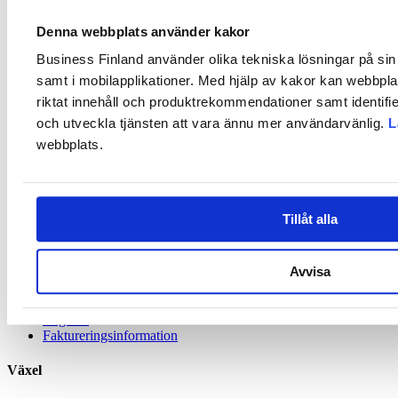
projektförberedelser
Denna webbplats använder kakor
Matchmaking-plattformen
hjälper finska och tyska små och
Business Finland använder olika tekniska lösningar på sin 
medelstora företag att skapa kontakter, dela projektidéer och hitta
lämpliga partners.
samt i mobilapplikationer. Med hjälp av kakor kan webbpla
riktat innehåll och produktrekommendationer samt identifi
Matchmaking är öppen från 10.3.2025 till 9.8.2025. När du har
och utveckla tjänsten att vara ännu mer användarvänlig.
L
registrerat dig kan du begära och schemalägga onlinemöten med
potentiella partners när som helst under perioden.
webbplats.
Hitta partners i Finland och i Tyskland.
Presentera dina idéer: dela med dig av dina projektidéer,
behov eller erbjudanden och attrahera potentiella partners.
Utöka ditt nätverk: knyt kontakter och utbyt åsikter med små
Tillåt alla
och medelstora företag.
Kontaktuppgifter
Avvisa
Kundservice
Register
Faktureringsinformation
Växel