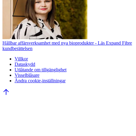
Hållbar affärsverksamhet med nya bioprodukter - Läs Expand Fibre
kundberättelsen
Villkor
Dataskydd
Utlåtande om tillgänglighet
Visselblåsare
Ändra cookie-inställningar