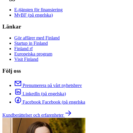
E-tjänsten för finansiering
MyBF (på engelska)
Länkar
Gör affärer med Finland
Startup in Finland
Finland rf
Europeiska program
Visit Finland
Följ oss
Prenumerera på vårt nyhetsbrev
LinkedIn (på engelska)
Facebook Facebook (på engelska
Kundberättelser och erfarenheter