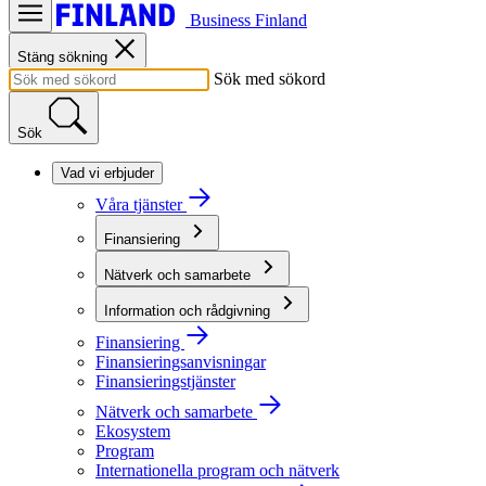
Business Finland
Stäng sökning
Sök med sökord
Sök
Vad vi erbjuder
Våra tjänster
Finansiering
Nätverk och samarbete
Information och rådgivning
Finansiering
Finansieringsanvisningar
Finansieringstjänster
Nätverk och samarbete
Ekosystem
Program
Internationella program och nätverk