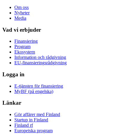
Om oss
Nyheter
Media
Vad vi erbjuder
Finansiering
Program
Ekosystem
Information och rådgivning
EU-finansieringsrådgivning
Logga in
E-tjänsten för finansiering
MyBF (på engelska)
Länkar
Gör affärer med Finland
Startup in Finland
Finland rf
Europeiska program