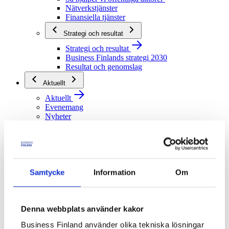
Nätverkstjänster
Finansiella tjänster
Strategi och resultat
Strategi och resultat
Business Finlands strategi 2030
Resultat och genomslag
Aktuellt
Aktuellt
Evenemang
Nyheter
Stöd och kontakt
Stöd och kontakt
Kontakta oss
Vanliga frågor
Samtycke
Information
Om
Logga in i våra tjänster
Denna webbplats använder kakor
Ta del av vårt digitala tjänsteutbud – bekanta dig med tjänsterna,
registrera dig och logga in
Business Finland använder olika tekniska lösningar