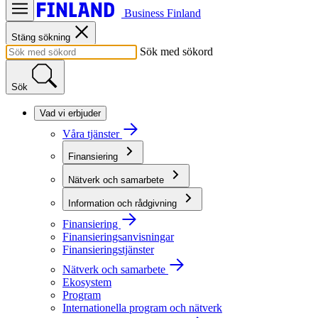
Business Finland
Stäng sökning
Sök med sökord
Sök
Vad vi erbjuder
Våra tjänster
Finansiering
Nätverk och samarbete
Information och rådgivning
Finansiering
Finansieringsanvisningar
Finansieringstjänster
Nätverk och samarbete
Ekosystem
Program
Internationella program och nätverk