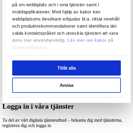
på sin webbplats och i sina tjänster samt i
My Business Finland
mobilapplikationer. Med hjälp av kakor kan
webbplatsens besökare erbjudas bl.a. riktat innehåll
Med hjälp av tjänsten My Business Finland får små och medelstora
företag samt startupföretag rekommendationer om tillväxt- och
och produktrekommendationer samt identifiera det
internationaliseringstjänster som bäst lämpar sig för deras situation.
valda kontaktspråket och utveckla tjänsten att vara
ännu mer användarvänlig.
Läs mer om kakor
på
E-tjänsten för finansiering
denna webbplats.
Via e-tjänsten för finansiering gör du finansieringsansökningar,
rapporterar projekt och anmäler förändringar.
Tillåt alla
Market Opportunities
Tjänsten Market Opportunities ger information om internationella
Avvisa
affärsmöjligheter och utvecklingstrender samt erbjuder
marknadsöversikter.
Logga in i våra tjänster
Ta del av vårt digitala tjänsteutbud – bekanta dig med tjänsterna,
registrera dig och logga in