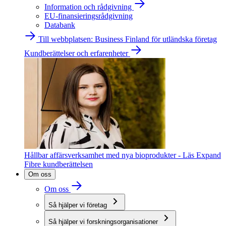
Information och rådgivning
EU-finansieringsrådgivning
Databank
Till webbplatsen: Business Finland för utländska företag
Kundberättelser och erfarenheter
Hållbar affärsverksamhet med nya bioprodukter - Läs Expand
Fibre kundberättelsen
Om oss
Om oss
Så hjälper vi företag
Så hjälper vi forskningsorganisationer