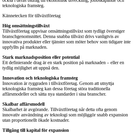
också i deras bidrag till ekonomisk utveckling, jobbskapande och
teknologiska framsteg.
Kännetecken för tillväxtföretag
Hög omsättningstillväxt
Tillväxtföretag uppvisar omsättningstillväxt som tydligt överstiger
branschgenomsnittet. Denna snabba tillväxt drivs vanligtvis av
innovativa produkter eller tjänster som möter behov som tidigare inte
uppfyllts på marknaden.
Stark marknadsposition eller potential
Ett definierande drag är en stark position på marknaden – eller en
tydlig möjlighet att uppnå den.
Innovation och teknologiska framsteg
Innovation är ryggraden i tillväxtföretag. Genom att utnyttja
teknologiska framsteg kan dessa företag störa traditionella
affärsmodeller och sätta nya standarder i sina branscher.
Skalbar affärsmodell
Skalbarhet är avgörande. Tillväxtföretag når detta ofta genom
innovativ användning av teknologi som möjliggör snabb expansion
utan proportionellt ökade kostnader.
Tillgång till kapital för expansion