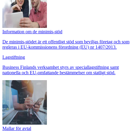
Information om de minimis-stöd
De minimis-stödet är ett offentligt stöd som beviljas företag och som
regleras i EU-kommissionens förordning (EU) nr 1407/2013.
Lagstiftning
Business Finlands verksamhet styrs av speciallagstiftning samt
nationella och EU-omfattande bestämmelser om statligt stöd.
Mallar för avtal