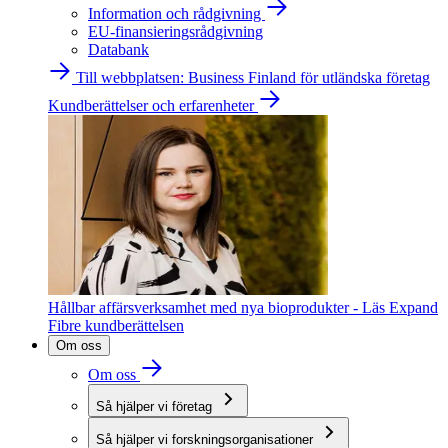
Information och rådgivning
EU-finansieringsrådgivning
Databank
Till webbplatsen: Business Finland för utländska företag
Kundberättelser och erfarenheter
Hållbar affärsverksamhet med nya bioprodukter - Läs Expand
Fibre kundberättelsen
Om oss
Om oss
Så hjälper vi företag
Så hjälper vi forskningsorganisationer