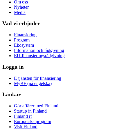
Om oss
Nyheter
Media
Vad vi erbjuder
Finansiering
Program
Ekosystem
Information och rådgivning
EU-finansieringsrådgivning
Logga in
E-tjänsten för finansiering
MyBF (på engelska)
Länkar
Gör affärer med Finland
Startup in Finland
Finland rf
Europeiska program
Visit Finland