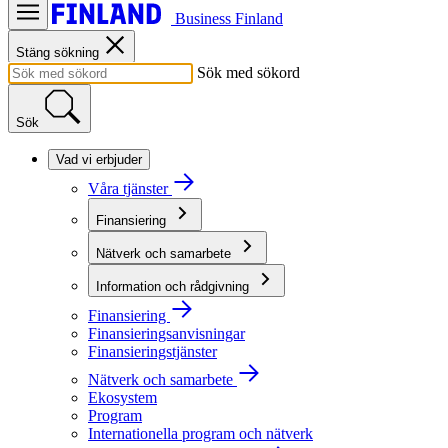
Business Finland
Stäng sökning
Sök med sökord
Sök
Vad vi erbjuder
Våra tjänster
Finansiering
Nätverk och samarbete
Information och rådgivning
Finansiering
Finansieringsanvisningar
Finansieringstjänster
Nätverk och samarbete
Ekosystem
Program
Internationella program och nätverk