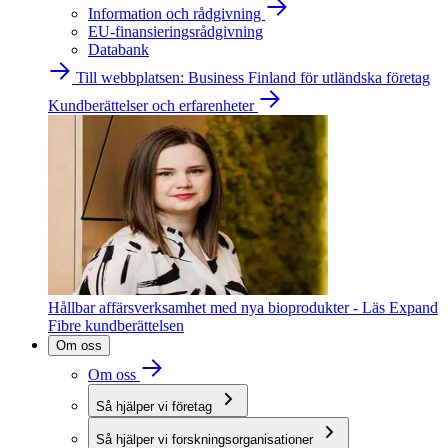
Information och rådgivning
EU-finansieringsrådgivning
Databank
Till webbplatsen: Business Finland för utländska företag
Kundberättelser och erfarenheter
Hållbar affärsverksamhet med nya bioprodukter - Läs Expand
Fibre kundberättelsen
Om oss
Om oss
Så hjälper vi företag
Så hjälper vi forskningsorganisationer