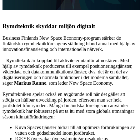
Rymdteknik skyddar miljön digitalt
Business Finlands New Space Economy-program stärker de
finländska rymdteknikföretagens ställning bland annat med hjälp av
innovationsfinansiering och internationella nätverk.
– Rymdteknik är kopplad till aktiviteter utanför atmosfären. Med
hjälp av rymdteknik produceras till exempel positioneringstjänster,
väderdata och datakommunikationstjänster, dvs. det är en del av
digitaliseringen och normala funktioner i det moderna samhället,
säger
Markus Ranne
, som leder New Space Economy.
Rymdtekniken spelar också en avgörande roll när det gäller att
stödja en hållbar utveckling på jorden, eftersom man ser hela
jordklotet från rymden. Många finländska företag som använder
rymdteknik har fokuserat på att ta itu med stora globala utmaningar
såsom klimatförändringen:
Kuva Spaces tjänster bidrar till att optimera förbrukningen av
vatten och gödselmedel inom jordbruket.
ICEYE övervakar översvämningar orsakade av