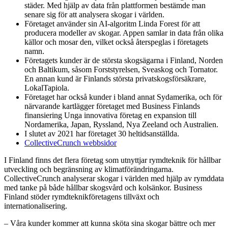
städer. Med hjälp av data från plattformen bestämde man
senare sig för att analysera skogar i världen.
Företaget använder sin AI-algoritm Linda Forest för att
producera modeller av skogar. Appen samlar in data från olika
källor och mosar den, vilket också återspeglas i företagets
namn.
Företagets kunder är de största skogsägarna i Finland, Norden
och Baltikum, såsom Forststyrelsen, Sveaskog och Tornator.
En annan kund är Finlands största privatskogsförsäkrare,
LokalTapiola.
Företaget har också kunder i bland annat Sydamerika, och för
närvarande kartlägger företaget med Business Finlands
finansiering Unga innovativa företag en expansion till
Nordamerika, Japan, Ryssland, Nya Zeeland och Australien.
I slutet av 2021 har företaget 30 heltidsanställda.
CollectiveCrunch webbsidor
I Finland finns det flera företag som utnyttjar rymdteknik för hållbar
utveckling och begränsning av klimatförändringarna.
CollectiveCrunch analyserar skogar i världen med hjälp av rymddata
med tanke på både hållbar skogsvård och kolsänkor. Business
Finland stöder rymdteknikföretagens tillväxt och
internationalisering.
– Våra kunder kommer att kunna sköta sina skogar bättre och mer