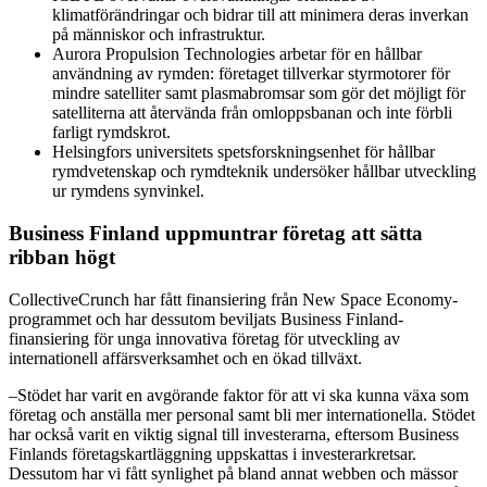
klimatförändringar och bidrar till att minimera deras inverkan
på människor och infrastruktur.
Aurora Propulsion Technologies arbetar för en hållbar
användning av rymden: företaget tillverkar styrmotorer för
mindre satelliter samt plasmabromsar som gör det möjligt för
satelliterna att återvända från omloppsbanan och inte förbli
farligt rymdskrot.
Helsingfors universitets spetsforskningsenhet för hållbar
rymdvetenskap och rymdteknik undersöker hållbar utveckling
ur rymdens synvinkel.
Business Finland uppmuntrar företag att sätta
ribban högt
CollectiveCrunch har fått finansiering från New Space Economy-
programmet och har dessutom beviljats Business Finland-
finansiering för unga innovativa företag för utveckling av
internationell affärsverksamhet och en ökad tillväxt.
–Stödet har varit en avgörande faktor för att vi ska kunna växa som
företag och anställa mer personal samt bli mer internationella. Stödet
har också varit en viktig signal till investerarna, eftersom Business
Finlands företagskartläggning uppskattas i investerarkretsar.
Dessutom har vi fått synlighet på bland annat webben och mässor