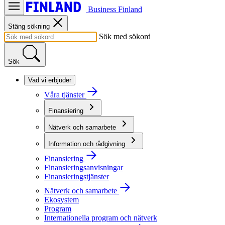
Business Finland
Stäng sökning
Sök med sökord
Sök
Vad vi erbjuder
Våra tjänster
Finansiering
Nätverk och samarbete
Information och rådgivning
Finansiering
Finansieringsanvisningar
Finansieringstjänster
Nätverk och samarbete
Ekosystem
Program
Internationella program och nätverk