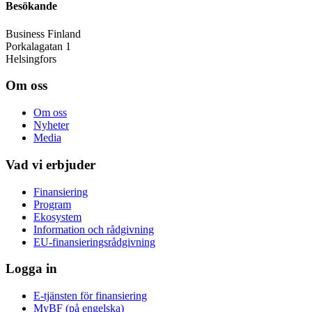
Besökande
Business Finland
Porkalagatan 1
Helsingfors
Om oss
Om oss
Nyheter
Media
Vad vi erbjuder
Finansiering
Program
Ekosystem
Information och rådgivning
EU-finansieringsrådgivning
Logga in
E-tjänsten för finansiering
MyBF (på engelska)