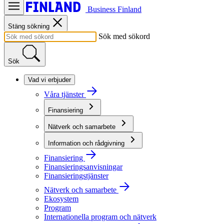
Business Finland
Stäng sökning
Sök med sökord
Sök
Vad vi erbjuder
Våra tjänster
Finansiering
Nätverk och samarbete
Information och rådgivning
Finansiering
Finansieringsanvisningar
Finansieringstjänster
Nätverk och samarbete
Ekosystem
Program
Internationella program och nätverk