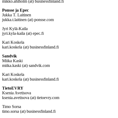
mikko.ahlholm (at) businessfinland.fi
Ponsse ja Epec
Jukka T. Laitinen
jukka.t.laitinen (at) ponsse.com
Jyri Kylä-Kaila
jyri.kyla-kaila (at) epec.fi
Kari Koskela
kari.koskela (at) businessfinland.fi
Sandvik
Miika Kaski
miika.kaski (at) sandvik.com
Kari Koskela
kari.koskela (at) businessfinland.fi
TietoEVRY
Ksenia Avetisova
ksenia.avetisova (at) tietoevry.com
Timo Sorsa
timo.sorsa (at) businessfinland.fi