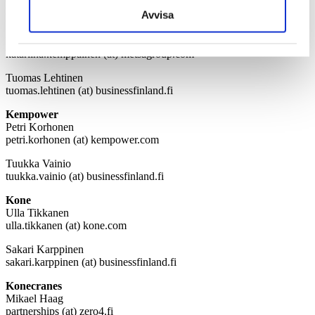
Hanne Wikberg
Avvisa
hanne.wikberg (at) fortum.com
Katariina Kemppainen
katariina.kemppainen (at) metsagroup.com
Tuomas Lehtinen
tuomas.lehtinen (at) businessfinland.fi
Kempower
Petri Korhonen
petri.korhonen (at) kempower.com
Tuukka Vainio
tuukka.vainio (at) businessfinland.fi
Kone
Ulla Tikkanen
ulla.tikkanen (at) kone.com
Sakari Karppinen
sakari.karppinen (at) businessfinland.fi
Konecranes
Mikael Haag
partnerships (at) zero4.fi