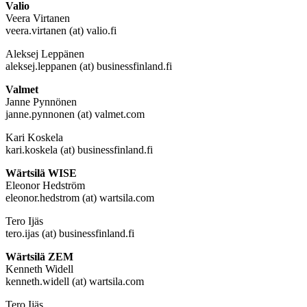
Valio
Veera Virtanen
veera.virtanen (at) valio.fi
Aleksej Leppänen
aleksej.leppanen (at) businessfinland.fi
Valmet
Janne Pynnönen
janne.pynnonen (at) valmet.com
Kari Koskela
kari.koskela (at) businessfinland.fi
Wärtsilä WISE
Eleonor Hedström
eleonor.hedstrom (at) wartsila.com
Tero Ijäs
tero.ijas (at) businessfinland.fi
Wärtsilä ZEM
Kenneth Widell
kenneth.widell (at) wartsila.com
Tero Ijäs