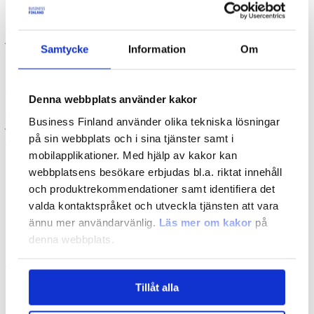
Bittium
Jari Partanen
jari.partanen (at) bittium.com
Samtycke
Information
Om
Laura Mustaniemi
laura.mustaniemi (at) businessfinland.fi
Borealis Polymers
Denna webbplats använder kakor
Jaakko Tuomainen
Business Finland använder olika tekniska lösningar
jaakko.tuomainen (at) borealisgroup.com
på sin webbplats och i sina tjänster samt i
Tuomas Lehtinen
mobilapplikationer. Med hjälp av kakor kan
tuomas.lehtinen (at) businessfinland.fi
webbplatsens besökare erbjudas bl.a. riktat innehåll
Danfoss
och produktrekommendationer samt identifiera det
Laura Frisk
valda kontaktspråket och utveckla tjänsten att vara
laura.frisk (at) danfoss.com
ännu mer användarvänlig.
Läs mer om kakor
på
Pia Karumaa
denna webbplats.
pia.karumaa (at) danfoss.com
Tero Ijäs
tero.ijas (at) businessfinland.fi
Tillåt alla
Fortum & Metsä Group