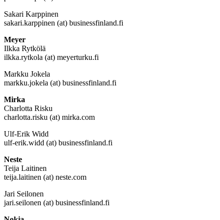
Sakari Karppinen
sakari.karppinen (at) businessfinland.fi
Meyer
Ilkka Rytkölä
ilkka.rytkola (at) meyerturku.fi
Markku Jokela
markku.jokela (at) businessfinland.fi
Mirka
Charlotta Risku
charlotta.risku (at) mirka.com
Ulf-Erik Widd
ulf-erik.widd (at) businessfinland.fi
Neste
Teija Laitinen
teija.laitinen (at) neste.com
Jari Seilonen
jari.seilonen (at) businessfinland.fi
Nokia