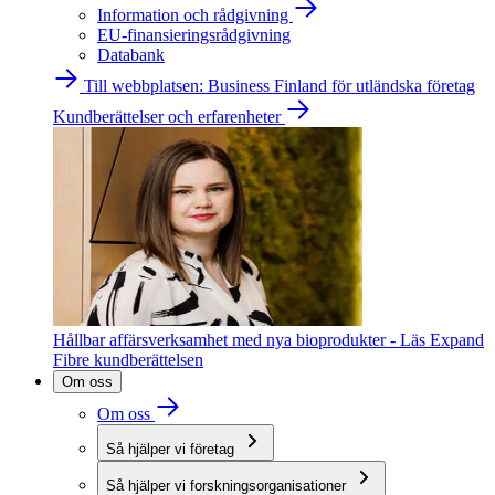
Information och rådgivning
EU-finansieringsrådgivning
Databank
Till webbplatsen: Business Finland för utländska företag
Kundberättelser och erfarenheter
Hållbar affärsverksamhet med nya bioprodukter - Läs Expand
Fibre kundberättelsen
Om oss
Om oss
Så hjälper vi företag
Så hjälper vi forskningsorganisationer