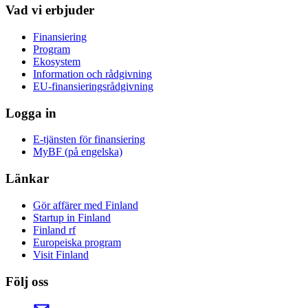
Vad vi erbjuder
Finansiering
Program
Ekosystem
Information och rådgivning
EU-finansieringsrådgivning
Logga in
E-tjänsten för finansiering
MyBF (på engelska)
Länkar
Gör affärer med Finland
Startup in Finland
Finland rf
Europeiska program
Visit Finland
Följ oss