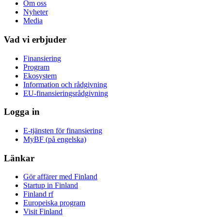
Om oss
Nyheter
Media
Vad vi erbjuder
Finansiering
Program
Ekosystem
Information och rådgivning
EU-finansieringsrådgivning
Logga in
E-tjänsten för finansiering
MyBF (på engelska)
Länkar
Gör affärer med Finland
Startup in Finland
Finland rf
Europeiska program
Visit Finland