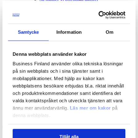
Nätverkstjänster
Finansiella tjänster
Strategi och resultat
Strategi och resultat
Samtycke
Information
Om
Business Finlands strategi 2030
Resultat och genomslag
Aktuellt
Denna webbplats använder kakor
Aktuellt
Business Finland använder olika tekniska lösningar
Evenemang
Nyheter
på sin webbplats och i sina tjänster samt i
mobilapplikationer. Med hjälp av kakor kan
Stöd och kontakt
webbplatsens besökare erbjudas bl.a. riktat innehåll
Stöd och kontakt
och produktrekommendationer samt identifiera det
Kontakta oss
Vanliga frågor
valda kontaktspråket och utveckla tjänsten att vara
ännu mer användarvänlig.
Läs mer om kakor
på
Logga in i våra tjänster
denna webbplats.
Ta del av vårt digitala tjänsteutbud – bekanta dig med tjänsterna,
registrera dig och logga in
Tillåt alla