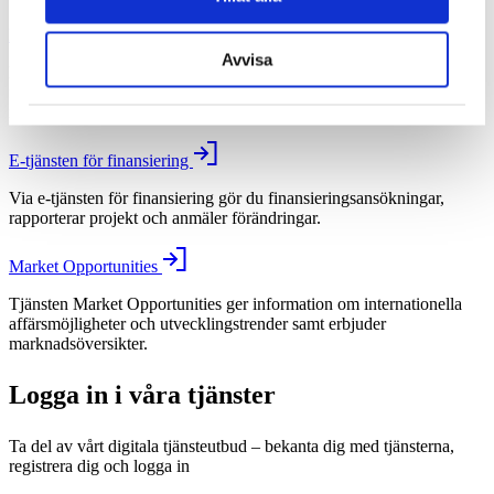
My Business Finland
Avvisa
Med hjälp av tjänsten My Business Finland får små och medelstora
företag samt startupföretag rekommendationer om tillväxt- och
internationaliseringstjänster som bäst lämpar sig för deras situation.
E-tjänsten för finansiering
Via e-tjänsten för finansiering gör du finansieringsansökningar,
rapporterar projekt och anmäler förändringar.
Market Opportunities
Tjänsten Market Opportunities ger information om internationella
affärsmöjligheter och utvecklingstrender samt erbjuder
marknadsöversikter.
Logga in i våra tjänster
Ta del av vårt digitala tjänsteutbud – bekanta dig med tjänsterna,
registrera dig och logga in