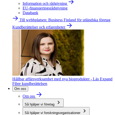
Information och rådgivning
EU-finansieringsrådgivning
Databank
Till webbplatsen: Business Finland för utländska företag
Kundberättelser och erfarenheter
Hållbar affärsverksamhet med nya bioprodukter - Läs Expand
Fibre kundberättelsen
Om oss
Om oss
Så hjälper vi företag
Så hjälper vi forskningsorganisationer