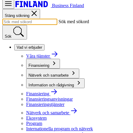
Business Finland
Stäng sökning
Sök med sökord
Sök
Vad vi erbjuder
Våra tjänster
Finansiering
Nätverk och samarbete
Information och rådgivning
Finansiering
Finansieringsanvisningar
Finansieringstjänster
Nätverk och samarbete
Ekosystem
Program
Internationella program och nätverk