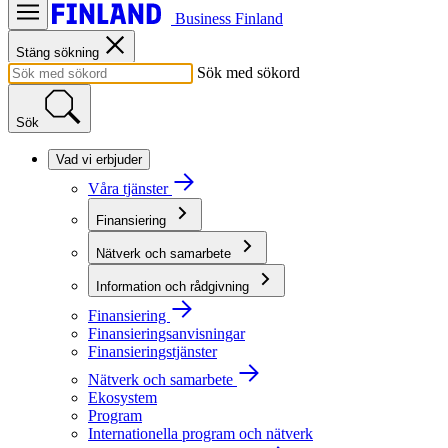
Business Finland
Stäng sökning
Sök med sökord
Sök
Vad vi erbjuder
Våra tjänster
Finansiering
Nätverk och samarbete
Information och rådgivning
Finansiering
Finansieringsanvisningar
Finansieringstjänster
Nätverk och samarbete
Ekosystem
Program
Internationella program och nätverk