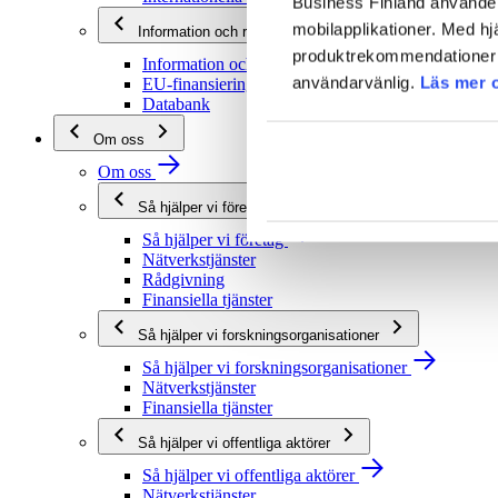
Business Finland använder 
mobilapplikationer. Med hj
Information och rådgivning
produktrekommendationer s
Information och rådgivning
användarvänlig.
Läs mer 
EU-finansieringsrådgivning
Databank
Om oss
Om oss
Så hjälper vi företag
Så hjälper vi företag
Nätverkstjänster
Rådgivning
Finansiella tjänster
Så hjälper vi forskningsorganisationer
Så hjälper vi forskningsorganisationer
Nätverkstjänster
Finansiella tjänster
Så hjälper vi offentliga aktörer
Så hjälper vi offentliga aktörer
Nätverkstjänster