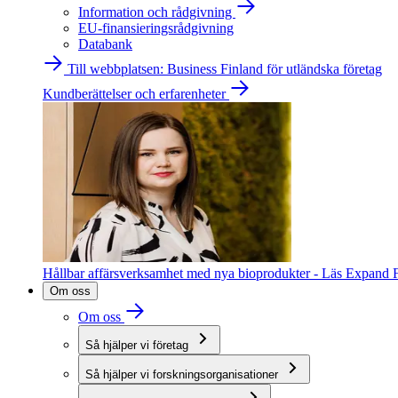
Information och rådgivning
EU-finansieringsrådgivning
Databank
Till webbplatsen: Business Finland för utländska företag
Kundberättelser och erfarenheter
Hållbar affärsverksamhet med nya bioprodukter - Läs Expand F
Om oss
Om oss
Så hjälper vi företag
Så hjälper vi forskningsorganisationer