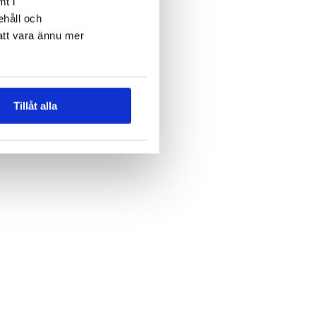
mt i
ehåll och
att vara ännu mer
Tillåt alla