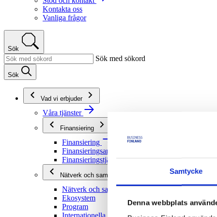
Stöd och kontakt
Kontakta oss
Vanliga frågor
Sök
Sök med sökord
Sök
Vad vi erbjuder
Våra tjänster
Finansiering
Finansiering
Finansieringsanvisningar
Finansieringstjänster
Samtycke
Nätverk och samarbete
Nätverk och samarbete
Ekosystem
Denna webbplats använde
Program
Internationella program och nätverk