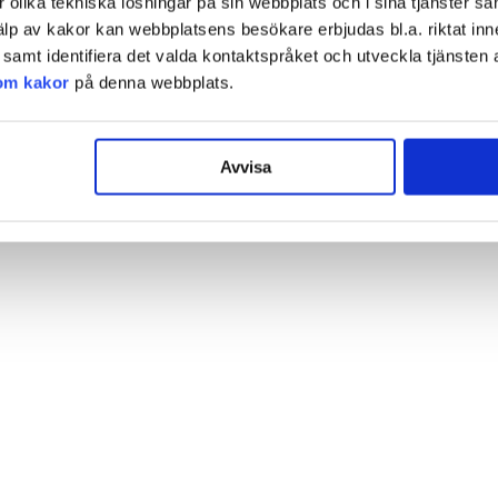
olika tekniska lösningar på sin webbplats och i sina tjänster sa
älp av kakor kan webbplatsens besökare erbjudas bl.a. riktat inn
amt identifiera det valda kontaktspråket och utveckla tjänsten 
om kakor
på denna webbplats.
Avvisa