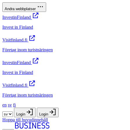
Andra webbplatser
InvestinFinland
Invest in Finland
Visitfinland.fi
Företag inom turistnäringen
InvestinFinland
Invest in Finland
Visitfinland.fi
Företag inom turistnäringen
en
sv
fi
Login
Login
Hoppa till huvudinnehåll