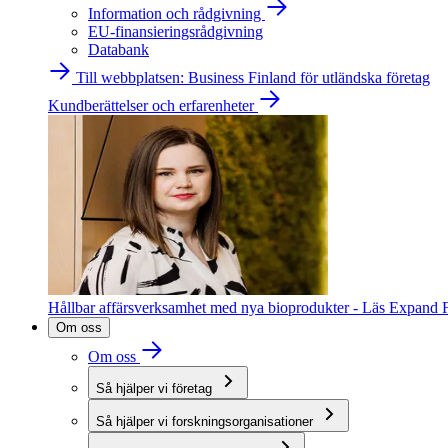
Information och rådgivning
EU-finansieringsrådgivning
Databank
Till webbplatsen: Business Finland för utländska företag
Kundberättelser och erfarenheter
Hållbar affärsverksamhet med nya bioprodukter - Läs Expand F
Om oss
Om oss
Så hjälper vi företag
Så hjälper vi forskningsorganisationer