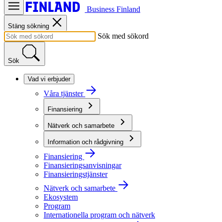
Business Finland
Stäng sökning
Sök med sökord
Sök
Vad vi erbjuder
Våra tjänster
Finansiering
Nätverk och samarbete
Information och rådgivning
Finansiering
Finansieringsanvisningar
Finansieringstjänster
Nätverk och samarbete
Ekosystem
Program
Internationella program och nätverk