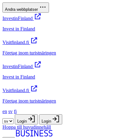
Andra webbplatser
InvestinFinland
Invest in Finland
Visitfinland.fi
Företag inom turistnäringen
InvestinFinland
Invest in Finland
Visitfinland.fi
Företag inom turistnäringen
en
sv
fi
Login
Login
Hoppa till huvudinnehåll