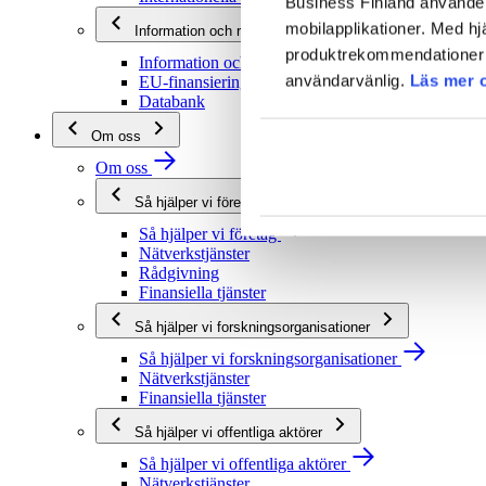
Business Finland använder 
mobilapplikationer. Med hj
Information och rådgivning
produktrekommendationer s
Information och rådgivning
användarvänlig.
Läs mer 
EU-finansieringsrådgivning
Databank
Om oss
Om oss
Så hjälper vi företag
Så hjälper vi företag
Nätverkstjänster
Rådgivning
Finansiella tjänster
Så hjälper vi forskningsorganisationer
Så hjälper vi forskningsorganisationer
Nätverkstjänster
Finansiella tjänster
Så hjälper vi offentliga aktörer
Så hjälper vi offentliga aktörer
Nätverkstjänster