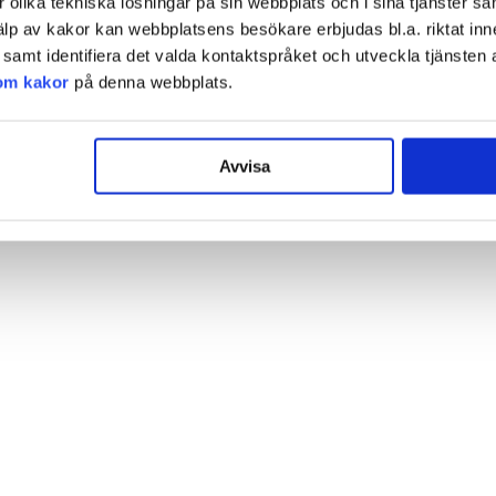
olika tekniska lösningar på sin webbplats och i sina tjänster sa
älp av kakor kan webbplatsens besökare erbjudas bl.a. riktat inn
amt identifiera det valda kontaktspråket och utveckla tjänsten 
om kakor
på denna webbplats.
Avvisa