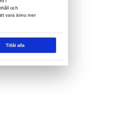
mt i
ehåll och
att vara ännu mer
Tillåt alla