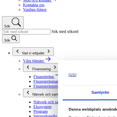
Stöd och kontakt
Kontakta oss
Vanliga frågor
Sök
Sök med sökord
Sök
Vad vi erbjuder
Våra tjänster
Finansiering
Finansiering
Finansieringsanvisningar
Finansieringstjänster
Samtycke
Nätverk och samarbete
Nätverk och samarbete
Ekosystem
Denna webbplats använde
Program
Internationella program och nätverk