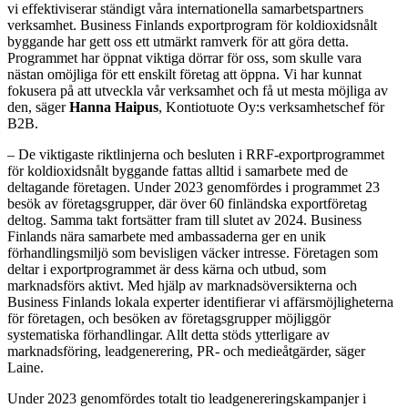
vi effektiviserar ständigt våra internationella samarbetspartners
verksamhet. Business Finlands exportprogram för koldioxidsnålt
byggande har gett oss ett utmärkt ramverk för att göra detta.
Programmet har öppnat viktiga dörrar för oss, som skulle vara
nästan omöjliga för ett enskilt företag att öppna. Vi har kunnat
fokusera på att utveckla vår verksamhet och få ut mesta möjliga av
den, säger
Hanna Haipus
, Kontiotuote Oy:s verksamhetschef för
B2B.
– De viktigaste riktlinjerna och besluten i RRF-exportprogrammet
för koldioxidsnålt byggande fattas alltid i samarbete med de
deltagande företagen. Under 2023 genomfördes i programmet 23
besök av företagsgrupper, där över 60 finländska exportföretag
deltog. Samma takt fortsätter fram till slutet av 2024. Business
Finlands nära samarbete med ambassaderna ger en unik
förhandlingsmiljö som bevisligen väcker intresse. Företagen som
deltar i exportprogrammet är dess kärna och utbud, som
marknadsförs aktivt. Med hjälp av marknadsöversikterna och
Business Finlands lokala experter identifierar vi affärsmöjligheterna
för företagen, och besöken av företagsgrupper möjliggör
systematiska förhandlingar. Allt detta stöds ytterligare av
marknadsföring, leadgenerering, PR- och medieåtgärder, säger
Laine.
Under 2023 genomfördes totalt tio leadgenereringskampanjer i