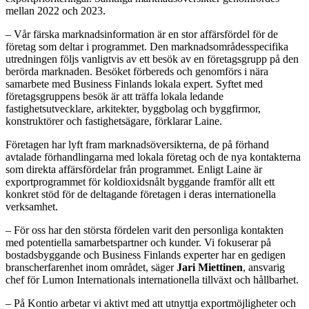
mellan 2022 och 2023.
– Vår färska marknadsinformation är en stor affärsfördel för de
företag som deltar i programmet. Den marknadsområdesspecifika
utredningen följs vanligtvis av ett besök av en företagsgrupp på den
berörda marknaden. Besöket förbereds och genomförs i nära
samarbete med Business Finlands lokala expert. Syftet med
företagsgruppens besök är att träffa lokala ledande
fastighetsutvecklare, arkitekter, byggbolag och byggfirmor,
konstruktörer och fastighetsägare, förklarar Laine.
Företagen har lyft fram marknadsöversikterna, de på förhand
avtalade förhandlingarna med lokala företag och de nya kontakterna
som direkta affärsfördelar från programmet. Enligt Laine är
exportprogrammet för koldioxidsnålt byggande framför allt ett
konkret stöd för de deltagande företagen i deras internationella
verksamhet.
– För oss har den största fördelen varit den personliga kontakten
med potentiella samarbetspartner och kunder. Vi fokuserar på
bostadsbyggande och Business Finlands experter har en gedigen
branscherfarenhet inom området, säger
Jari Miettinen
, ansvarig
chef för Lumon Internationals internationella tillväxt och hållbarhet.
– På Kontio arbetar vi aktivt med att utnyttja exportmöjligheter och