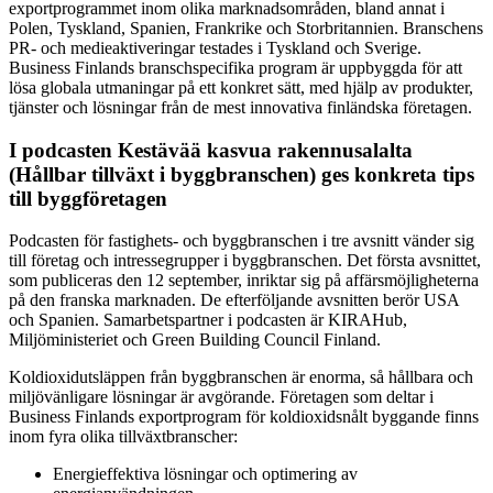
exportprogrammet inom olika marknadsområden, bland annat i
Polen, Tyskland, Spanien, Frankrike och Storbritannien. Branschens
PR- och medieaktiveringar testades i Tyskland och Sverige.
Business Finlands branschspecifika program är uppbyggda för att
lösa globala utmaningar på ett konkret sätt, med hjälp av produkter,
tjänster och lösningar från de mest innovativa finländska företagen.
I podcasten Kestävää kasvua rakennusalalta
(Hållbar tillväxt i byggbranschen) ges konkreta tips
till byggföretagen
Podcasten för fastighets- och byggbranschen i tre avsnitt vänder sig
till företag och intressegrupper i byggbranschen. Det första avsnittet,
som publiceras den 12 september, inriktar sig på affärsmöjligheterna
på den franska marknaden. De efterföljande avsnitten berör USA
och Spanien. Samarbetspartner i podcasten är KIRAHub,
Miljöministeriet och Green Building Council Finland.
Koldioxidutsläppen från byggbranschen är enorma, så hållbara och
miljövänligare lösningar är avgörande. Företagen som deltar i
Business Finlands exportprogram för koldioxidsnålt byggande finns
inom fyra olika tillväxtbranscher:
Energieffektiva lösningar och optimering av