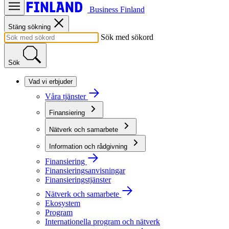
Business Finland
Stäng sökning
Sök med sökord
Sök
Vad vi erbjuder
Våra tjänster
Finansiering
Nätverk och samarbete
Information och rådgivning
Finansiering
Finansieringsanvisningar
Finansieringstjänster
Nätverk och samarbete
Ekosystem
Program
Internationella program och nätverk