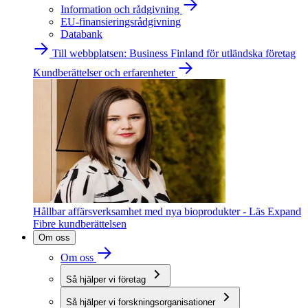
Information och rådgivning
EU-finansieringsrådgivning
Databank
Till webbplatsen: Business Finland för utländska företag
Kundberättelser och erfarenheter
Hållbar affärsverksamhet med nya bioprodukter - Läs Expand
Fibre kundberättelsen
Om oss
Om oss
Så hjälper vi företag
Så hjälper vi forskningsorganisationer