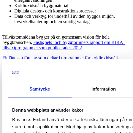
energianvändningen
Koldioxidsnåla byggmaterial
Digitala design- och konstruktionsprocesser
Data och verktyg för underhåll av den byggda miljön,
livscykelhantering och en smidig vardag
Tillväxtområdena bygger på en gemensam vision för hela
byggbranschen,
Fastighets- och byggforumets rapport om KIRA-
tillväxtprogrammet som publicerades 2022
.
Finländska företag som deltar i programmet för koldioxidsnålt
byggande
Podcasten Kestävää kasvua rakennusalalta
finns tillgänglig den 12
september kl. 12.00
RRF och Finlands program för hållbar tillväxt
Samtycke
Information
Denna webbplats använder kakor
Mer information
Business Finland använder olika tekniska lösningar på sin 
Kari Laine
samt i mobilapplikationer. Med hjälp av kakor kan webbpla
Business Finland
Senior Advisor