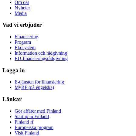
Om oss
Nyheter
Media
Vad vi erbjuder
Finansiering
Program
Ekosystem
Information och rådgivning
EU-finansieringsrådgivning
Logga in
E-tjänsten för finansiering
MyBF (på engelska)
Länkar
Gör affärer med Finland
Startup in Finland
Finland rf
Europeiska program
Visit Finland