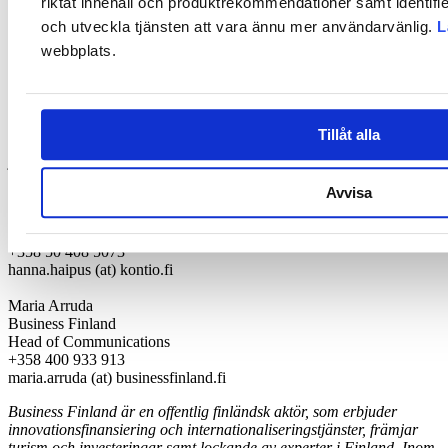
riktat innehåll och produktrekommendationer samt identifi
Koldioxidsnål byggd miljö, RRF-exportprogram
och utveckla tjänsten att vara ännu mer användarvänlig.
L
+358 50 444 9151
webbplats.
kari.laine (at) businessfinland.fi
Jari Miettinen
Lumon International
Direktör, internationell tillväxt och hållbarhet
Tillåt alla
+358 400 817 341
jari.miettinen (at) lumon.com
Avvisa
Hanna Haipus
Kontiotuote Oy
Verksamhetschef för B2B
+358 50 408 5073
hanna.haipus (at) kontio.fi
Maria Arruda
Business Finland
Head of Communications
+358 400 933 913
maria.arruda (at) businessfinland.fi
Business Finland är en offentlig finländsk aktör, som erbjuder
innovationsfinansiering och internationaliseringstjänster, främjar
turism och investeringar samt lockande av experter i Finland. Inom