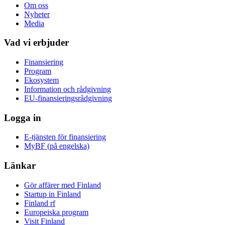
Om oss
Nyheter
Media
Vad vi erbjuder
Finansiering
Program
Ekosystem
Information och rådgivning
EU-finansieringsrådgivning
Logga in
E-tjänsten för finansiering
MyBF (på engelska)
Länkar
Gör affärer med Finland
Startup in Finland
Finland rf
Europeiska program
Visit Finland