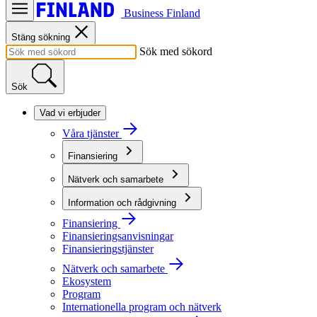
Business Finland
Stäng sökning
Sök med sökord
Sök
Vad vi erbjuder
Våra tjänster
Finansiering
Nätverk och samarbete
Information och rådgivning
Finansiering
Finansieringsanvisningar
Finansieringstjänster
Nätverk och samarbete
Ekosystem
Program
Internationella program och nätverk