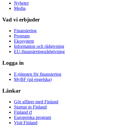
Nyheter
Media
Vad vi erbjuder
Finansiering
Program
Ekosystem
Information och rådgivning
EU-finansieringsrådgivning
Logga in
E-tjänsten för finansiering
MyBF (på engelska)
Länkar
Gör affärer med Finland
Startup in Finland
Finland rf
Europeiska program
Visit Finland