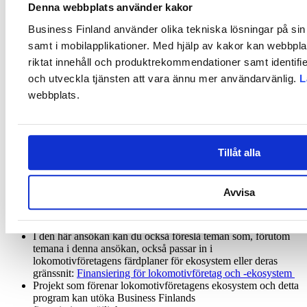
Denna webbplats använder kakor
Finlands normala Co-Research-finansieringskriterier på
finansieringen. Dessutom ska projekten omfatta internationellt
Business Finland använder olika tekniska lösningar på sin 
samarbete.
samt i mobilapplikationer. Med hjälp av kakor kan webbpla
Tidsplan och budget för forskningsansökan
riktat innehåll och produktrekommendationer samt identifi
och utveckla tjänsten att vara ännu mer användarvänlig.
L
Forskningsansökan öppnas officiellt i början av januari 2024.
webbplats.
Vi förutsätter en diskussion med Business Finland innan
ansökan skickas in. Diskussionerna organiseras i Teams med
kontakt person.
Finansieringsansökningarna ska lämnas in senast den 10
april 2024
via Business Finlands nätservice. Mer detaljerade
Tillåt alla
instruktioner om hur du lämnar in ansökan kommer att ges
senare.
Forskningsfinansieringen som beviljas på grundval av denna
Avvisa
ansökan uppskattas till cirka 4 miljoner euro.
Forskningsprojekt konkurrerar om finansieringen med
forskningsprojekt från andra program.
I den här ansökan kan du också föreslå teman som, förutom
temana i denna ansökan, också passar in i
lokomotivföretagens färdplaner för ekosystem eller deras
gränssnit:
Finansiering för lokomotivföretag och -ekosystem
Projekt som förenar lokomotivföretagens ekosystem och detta
program kan utöka Business Finlands