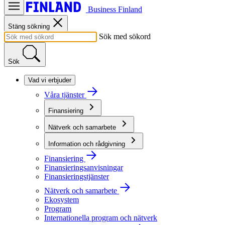
Business Finland
Stäng sökning
Sök med sökord
Sök
Vad vi erbjuder
Våra tjänster
Finansiering
Nätverk och samarbete
Information och rådgivning
Finansiering
Finansieringsanvisningar
Finansieringstjänster
Nätverk och samarbete
Ekosystem
Program
Internationella program och nätverk