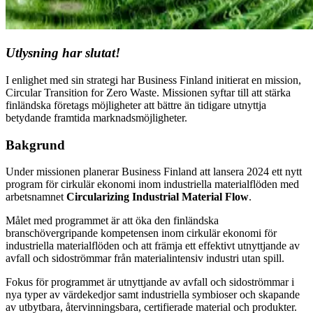
Utlysning har slutat!
I enlighet med sin strategi har Business Finland initierat en mission,
Circular Transition for Zero Waste. Missionen syftar till att stärka
finländska företags möjligheter att bättre än tidigare utnyttja
betydande framtida marknadsmöjligheter.
Bakgrund
Under missionen planerar Business Finland att lansera 2024 ett nytt
program för cirkulär ekonomi inom industriella materialflöden med
arbetsnamnet
Circularizing Industrial Material Flow
.
Målet med programmet är att öka den finländska
branschövergripande kompetensen inom cirkulär ekonomi för
industriella materialflöden och att främja ett effektivt utnyttjande av
avfall och sidoströmmar från materialintensiv industri utan spill.
Fokus för programmet är utnyttjande av avfall och sidoströmmar i
nya typer av värdekedjor samt industriella symbioser och skapande
av utbytbara, återvinningsbara, certifierade material och produkter.