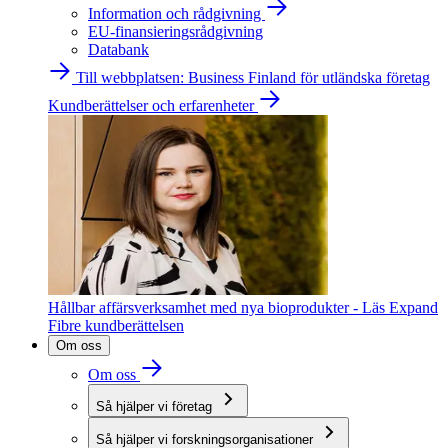
Information och rådgivning
EU-finansieringsrådgivning
Databank
Till webbplatsen: Business Finland för utländska företag
Kundberättelser och erfarenheter
Hållbar affärsverksamhet med nya bioprodukter - Läs Expand
Fibre kundberättelsen
Om oss
Om oss
Så hjälper vi företag
Så hjälper vi forskningsorganisationer