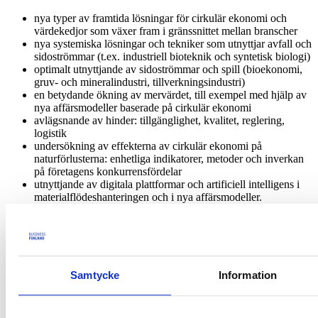
nya typer av framtida lösningar för cirkulär ekonomi och
värdekedjor som växer fram i gränssnittet mellan branscher
nya systemiska lösningar och tekniker som utnyttjar avfall och
sidoströmmar (t.ex. industriell bioteknik och syntetisk biologi)
optimalt utnyttjande av sidoströmmar och spill (bioekonomi,
gruv- och mineralindustri, tillverkningsindustri)
en betydande ökning av mervärdet, till exempel med hjälp av
nya affärsmodeller baserade på cirkulär ekonomi
avlägsnande av hinder: tillgänglighet, kvalitet, reglering,
logistik
undersökning av effekterna av cirkulär ekonomi på
naturförlusterna: enhetliga indikatorer, metoder och inverkan
på företagens konkurrensfördelar
utnyttjande av digitala plattformar och artificiell intelligens i
materialflödeshanteringen och i nya affärsmodeller.
Projekten och deras förutsättningar
I ansökan finansieras Co-Research-forskningsprojekt. Det krävs att
forskningsprojekten planeras i nära samarbete med företagen och att
Samtycke
Information
representanter för flera användarföretag deltar i styrgrupperna.
Företagen ska också delta i finansieringen av offentlig forskning
med en andel på sammanlagt minst tio (10) procent av den totala
budgeten för offentlig forskning. I övrigt tillämpas Business