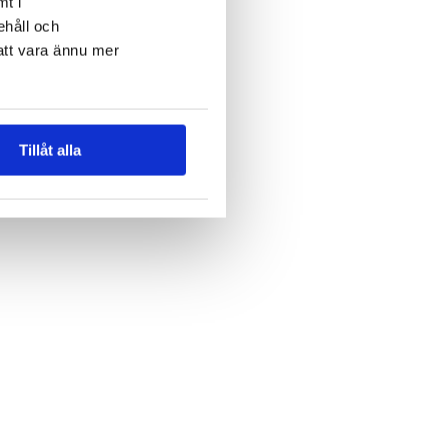
mt i
ehåll och
att vara ännu mer
Tillåt alla