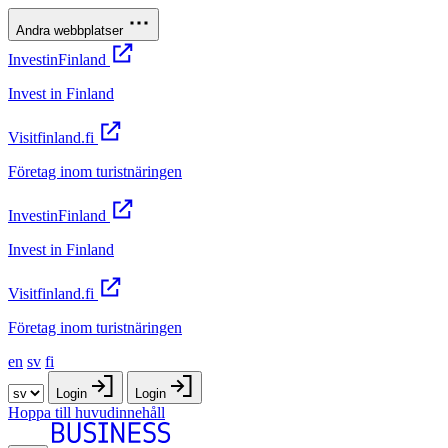
Andra webbplatser
InvestinFinland
Invest in Finland
Visitfinland.fi
Företag inom turistnäringen
InvestinFinland
Invest in Finland
Visitfinland.fi
Företag inom turistnäringen
en
sv
fi
Login
Login
Hoppa till huvudinnehåll