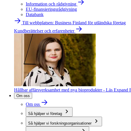
Information och rådgivning
EU-finansieringsrådgivning
Databank
Till webbplatsen: Business Finland för utländska företag
Kundberättelser och erfarenheter
Hållbar affärsverksamhet med nya bioprodukter - Läs Expand F
Om oss
Om oss
Så hjälper vi företag
Så hjälper vi forskningsorganisationer