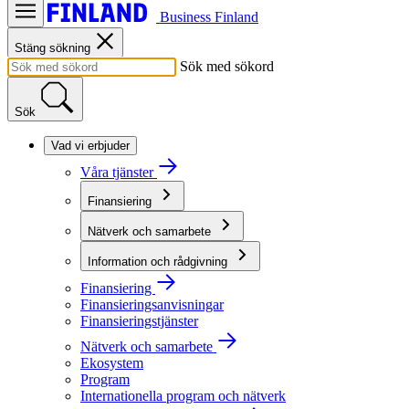
Business Finland
Stäng sökning
Sök med sökord
Sök
Vad vi erbjuder
Våra tjänster
Finansiering
Nätverk och samarbete
Information och rådgivning
Finansiering
Finansieringsanvisningar
Finansieringstjänster
Nätverk och samarbete
Ekosystem
Program
Internationella program och nätverk