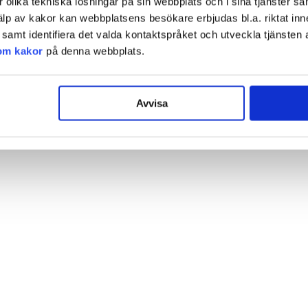
olika tekniska lösningar på sin webbplats och i sina tjänster sa
älp av kakor kan webbplatsens besökare erbjudas bl.a. riktat inn
amt identifiera det valda kontaktspråket och utveckla tjänsten 
om kakor
på denna webbplats.
Avvisa