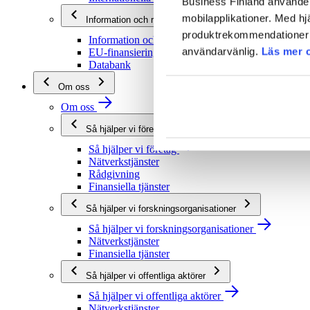
Business Finland använder 
mobilapplikationer. Med hj
Information och rådgivning
produktrekommendationer s
Information och rådgivning
användarvänlig.
Läs mer 
EU-finansieringsrådgivning
Databank
Om oss
Om oss
Så hjälper vi företag
Så hjälper vi företag
Nätverkstjänster
Rådgivning
Finansiella tjänster
Så hjälper vi forskningsorganisationer
Så hjälper vi forskningsorganisationer
Nätverkstjänster
Finansiella tjänster
Så hjälper vi offentliga aktörer
Så hjälper vi offentliga aktörer
Nätverkstjänster