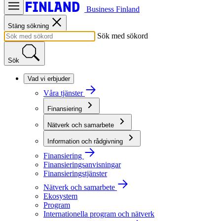
Business Finland
Stäng sökning
Sök med sökord
Sök
Vad vi erbjuder
Våra tjänster
Finansiering
Nätverk och samarbete
Information och rådgivning
Finansiering
Finansieringsanvisningar
Finansieringstjänster
Nätverk och samarbete
Ekosystem
Program
Internationella program och nätverk