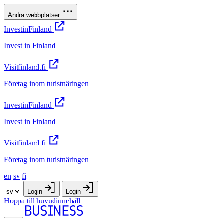
Andra webbplatser
InvestinFinland
Invest in Finland
Visitfinland.fi
Företag inom turistnäringen
InvestinFinland
Invest in Finland
Visitfinland.fi
Företag inom turistnäringen
en
sv
fi
Login
Login
Hoppa till huvudinnehåll