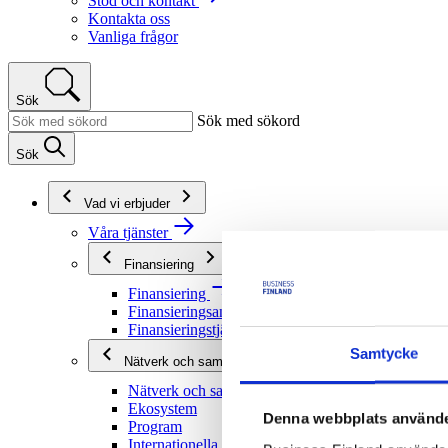
Stöd och kontakt
Kontakta oss
Vanliga frågor
Sök
Sök med sökord
Sök
Vad vi erbjuder
Våra tjänster
Finansiering
Finansiering
Finansieringsanvisningar
Finansieringstjänster
Samtycke
Nätverk och samarbete
Nätverk och samarbete
Ekosystem
Denna webbplats använde
Program
Internationella program och nätverk