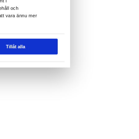
mt i
ehåll och
att vara ännu mer
Tillåt alla