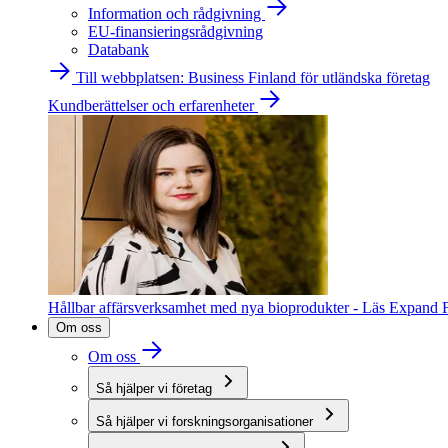
Information och rådgivning
EU-finansieringsrådgivning
Databank
Till webbplatsen: Business Finland för utländska företag
Kundberättelser och erfarenheter
Hållbar affärsverksamhet med nya bioprodukter - Läs Expand F
Om oss
Om oss
Så hjälper vi företag
Så hjälper vi forskningsorganisationer