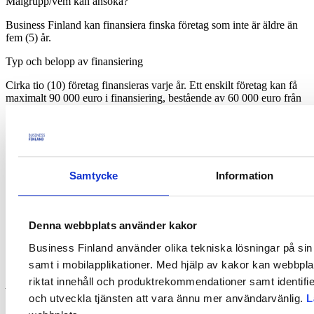
Målgrupp/vem kan ansöka?
Business Finland kan finansiera finska företag som inte är äldre än
fem (5) år.
Typ och belopp av finansiering
Cirka tio (10) företag finansieras varje år. Ett enskilt företag kan få
maximalt 90 000 euro i finansiering, bestående av 60 000 euro från
Business Finland och 30 000 euro från ESA Scale-up-programmet.
Beskrivning av utlysningen
Europeiska rymdorganisationens (ESA) Business Incubation Centre
Finland ger finansiellt och tekniskt stöd till ambitiösa, innovativa
Samtycke
Information
entreprenörer och nystartade företag som vill starta rymdverksamhet
i Finland och skala upp den till den internationella marknaden.
ESA BIC Finland är en del av det omfattande europeiska ESA BIC-
Denna webbplats använder kakor
nätverket. Dess mål är att ge finansiellt och tekniskt stöd till
innovativa entreprenörer och ambitiösa unga nystartade företag inom
Business Finland använder olika tekniska lösningar på sin 
rymdsektorn. Företagen ansöker samtidigt om Business Finlands
samt i mobilapplikationer. Med hjälp av kakor kan webbpla
finansiering för "
Acceleratorer och förberedelse av internationella
riktat innehåll och produktrekommendationer samt identifi
projekt
" och om antagning till ESA BIC Finlands accelerator.
och utveckla tjänsten att vara ännu mer användarvänlig.
L
Anvisningar för ansökan