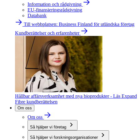
Information och rådgivning
EU-finansieringsrådgivning
Databank
Till webbplatsen: Business Finland för utländska företag
Kundberättelser och erfarenheter
Hållbar affärsverksamhet med nya bioprodukter - Läs Expand
Fibre kundberättelsen
Om oss
Om oss
Så hjälper vi företag
Så hjälper vi forskningsorganisationer