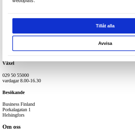
webbplats.
Läs de detaljerade anvisningarna.
ESA BIC Finland
Tillåt alla
Kontaktuppgifter
Kundservice
Avvisa
Register
Faktureringsinformation
Växel
029 50 55000
vardagar 8.00-16.30
Besökande
Business Finland
Porkalagatan 1
Helsingfors
Om oss