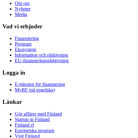
Om oss
Nyheter
Media
Vad vi erbjuder
Finansiering
Program
Ekosystem
Information och rådgivning
EU-finansieringsrådgivning
Logga in
E-tjänsten för finansiering
MyBF (på engelska)
Länkar
Gör affärer med Finland
Startup in Finland
Finland rf
Europeiska program
Visit Finland