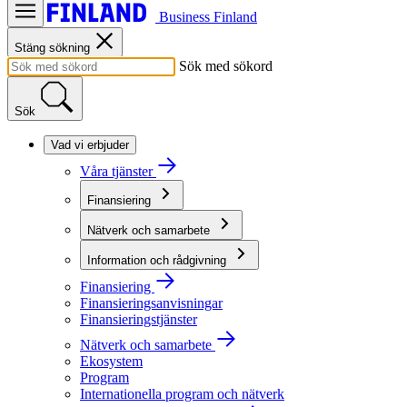
Business Finland
Stäng sökning
Sök med sökord
Sök
Vad vi erbjuder
Våra tjänster
Finansiering
Nätverk och samarbete
Information och rådgivning
Finansiering
Finansieringsanvisningar
Finansieringstjänster
Nätverk och samarbete
Ekosystem
Program
Internationella program och nätverk