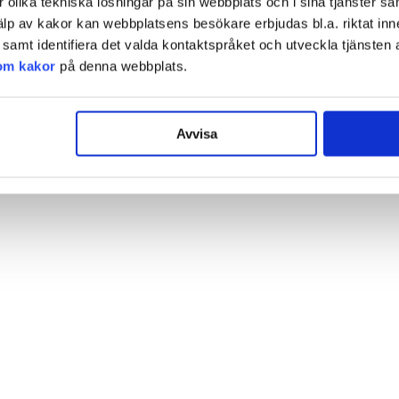
olika tekniska lösningar på sin webbplats och i sina tjänster sa
älp av kakor kan webbplatsens besökare erbjudas bl.a. riktat inn
amt identifiera det valda kontaktspråket och utveckla tjänsten 
om kakor
på denna webbplats.
Avvisa