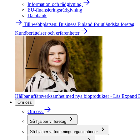
Information och rådgivning
EU-finansieringsrådgivning
Databank
Till webbplatsen: Business Finland för utländska företag
Kundberättelser och erfarenheter
Hållbar affärsverksamhet med nya bioprodukter - Läs Expand F
Om oss
Om oss
Så hjälper vi företag
Så hjälper vi forskningsorganisationer