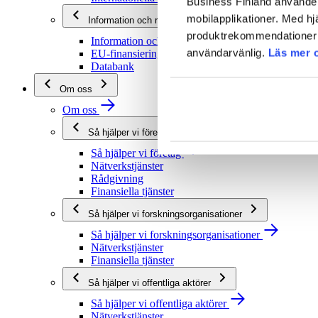
Business Finland använder 
mobilapplikationer. Med hj
Information och rådgivning
produktrekommendationer s
Information och rådgivning
användarvänlig.
Läs mer 
EU-finansieringsrådgivning
Databank
Om oss
Om oss
Så hjälper vi företag
Så hjälper vi företag
Nätverkstjänster
Rådgivning
Finansiella tjänster
Så hjälper vi forskningsorganisationer
Så hjälper vi forskningsorganisationer
Nätverkstjänster
Finansiella tjänster
Så hjälper vi offentliga aktörer
Så hjälper vi offentliga aktörer
Nätverkstjänster