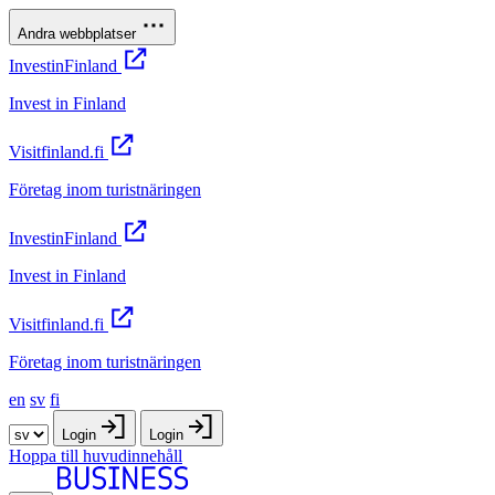
Andra webbplatser
InvestinFinland
Invest in Finland
Visitfinland.fi
Företag inom turistnäringen
InvestinFinland
Invest in Finland
Visitfinland.fi
Företag inom turistnäringen
en
sv
fi
Login
Login
Hoppa till huvudinnehåll