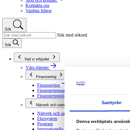
Stöd och kontakt
Kontakta oss
Vanliga frågor
Sök
Sök med sökord
Sök
Vad vi erbjuder
Våra tjänster
Finansiering
Finansiering
Finansieringsanvisningar
Finansieringstjänster
Samtycke
Nätverk och samarbete
Nätverk och samarbete
Ekosystem
Denna webbplats använde
Program
Internationella program och nätverk