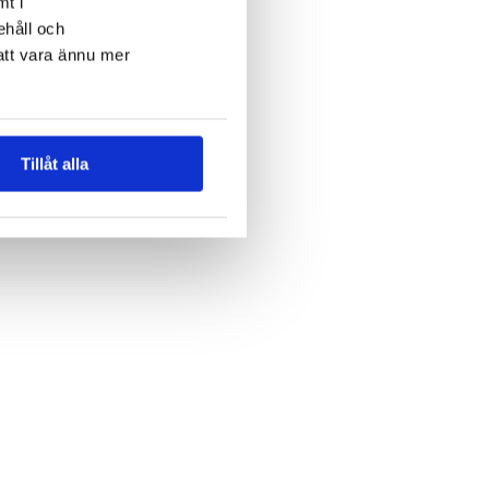
mt i
ehåll och
att vara ännu mer
Tillåt alla