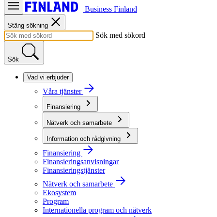
Business Finland
Stäng sökning
Sök med sökord
Sök
Vad vi erbjuder
Våra tjänster
Finansiering
Nätverk och samarbete
Information och rådgivning
Finansiering
Finansieringsanvisningar
Finansieringstjänster
Nätverk och samarbete
Ekosystem
Program
Internationella program och nätverk