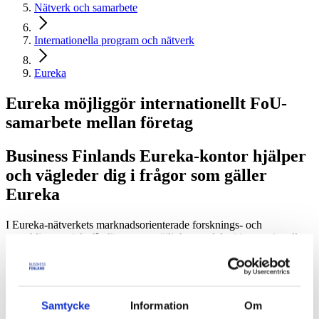
Nätverk och samarbete
Internationella program och nätverk
Eureka
Eureka möjliggör internationellt FoU-
samarbete mellan företag
Business Finlands Eureka-kontor hjälper
och vägleder dig i frågor som gäller
Eureka
I Eureka-nätverkets marknadsorienterade forsknings- och
utvecklingsprojekt får företagen möjlighet att delta i internationellt
samarbete. Eureka-projekt utvecklar globalt konkurrenskraftiga
produkter, processer eller tjänster.
Länkar
Samtycke
Information
Om