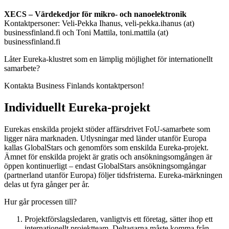
XECS – Värdekedjor för mikro- och nanoelektronik
Kontaktpersoner: Veli-Pekka Ihanus, veli-pekka.ihanus (at)
businessfinland.fi och Toni Mattila, toni.mattila (at)
businessfinland.fi
Låter Eureka-klustret som en lämplig möjlighet för internationellt
samarbete?
Kontakta Business Finlands kontaktperson!
Individuellt Eureka-projekt
Eurekas enskilda projekt stöder affärsdrivet FoU-samarbete som
ligger nära marknaden. Utlysningar med länder utanför Europa
kallas GlobalStars och genomförs som enskilda Eureka-projekt.
Ämnet för enskilda projekt är gratis och ansökningsomgången är
öppen kontinuerligt – endast GlobalStars ansökningsomgångar
(partnerland utanför Europa) följer tidsfristerna. Eureka-märkningen
delas ut fyra gånger per år.
Hur går processen till?
Projektförslagsledaren, vanligtvis ett företag, sätter ihop ett
internationellt projektteam. Deltagarna måste komma från