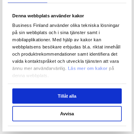
Eurekas internationella webbplats
CELTIC- NÄSTA
Denna webbplats använder kakor
ITEA 4
KLYFTIG
Business Finland använder olika tekniska lösningar
XECS (XECS)
på sin webbplats och i sina tjänster samt i
EUROGIA 2030
mobilapplikationer. Med hjälp av kakor kan
Eurostars-projekt
webbplatsens besökare erbjudas bl.a. riktat innehåll
och produktrekommendationer samt identifiera det
För små och medelstora företag
valda kontaktspråket och utveckla tjänsten att vara
ännu mer användarvänlig.
Läs mer om kakor
på
Eurostars är en form av samarbete mellan små och medelstora
företag, där små och medelstora företag är i majoritet i alla projekt.
denna webbplats.
Läs mer om Eurostars-projekt
Eureka kontor i Finland
Tillåt alla
Business Finland
PB 69, 00101 Helsingfors
Besöksadress: Porkkalankatu 1, Gräsviken
Avvisa
Vad är Eureka?