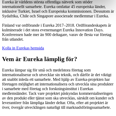
Eureka är världens största offentliga nätverk som stöder
internationellt samarbete. Eureka omfattar 45 europeiska länder,
inklusive Turkiet, Israel och Europeiska kommissionen. Dessutom är
Sydafrika, Chile och Singapore associerade medlemmar i Eureka.
Finland var ordförande i Eureka 2017–2018. Ordförandeskapets år
kulminerade i det stora evenemanget Eureka Innovation Days.
Konferensen hade mer än 900 deltagare, varav de flesta var företag
från utlandet.
Kolla in Eurekas hemsida
Vem är Eureka lämplig för?
Eureka lämpar sig för små och medelstora företag som
internationaliserar och utvecklar sin teknik, och därför är det viktigt
att snabbt inleda ett samarbete. Med hjälp av Eureka-projekten har
företagen möjlighet att internationalisera och utveckla sina produkter
i samarbete med företag och forskningsinstitut i Eurekas
medlemsländer. Tack vare projektet påskyndas kommersialiseringen
av den produkt eller tjänst som ska utvecklas, särskilt om kunder och
leverantörer från lämpliga länder deltar. Ofta, efter att projektet är
över, övergår utvecklingen naturligt till marknadsföringssamarbete.