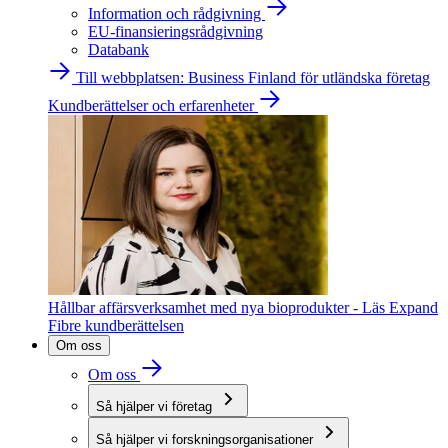
Information och rådgivning
EU-finansieringsrådgivning
Databank
Till webbplatsen: Business Finland för utländska företag
Kundberättelser och erfarenheter
Hållbar affärsverksamhet med nya bioprodukter - Läs Expand
Fibre kundberättelsen
Om oss
Om oss
Så hjälper vi företag
Så hjälper vi forskningsorganisationer