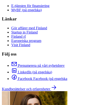
E-tjänsten för finansiering
MyBF (på engelska)
Länkar
Gör affärer med Finland
Startup in Finland
Finland rf
Europeiska program
Visit Finland
Följ oss
Prenumerera på vårt nyhetsbrev
LinkedIn (på engelska)
Facebook Facebook (på engelska
Kundberättelser och erfarenheter