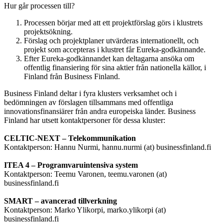
Hur går processen till?
Processen börjar med att ett projektförslag görs i klustrets
projektsökning.
Förslag och projektplaner utvärderas internationellt, och
projekt som accepteras i klustret får Eureka-godkännande.
Efter Eureka-godkännandet kan deltagarna ansöka om
offentlig finansiering för sina aktier från nationella källor, i
Finland från Business Finland.
Business Finland deltar i fyra klusters verksamhet och i
bedömningen av förslagen tillsammans med offentliga
innovationsfinansiärer från andra europeiska länder. Business
Finland har utsett kontaktpersoner för dessa kluster:
CELTIC-NEXT – Telekommunikation
Kontaktperson: Hannu Nurmi, hannu.nurmi (at) businessfinland.fi
ITEA 4 – Programvaruintensiva system
Kontaktperson: Teemu Varonen, teemu.varonen (at)
businessfinland.fi
SMART – avancerad tillverkning
Kontaktperson: Marko Ylikorpi, marko.ylikorpi (at)
businessfinland.fi