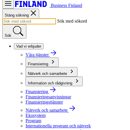
Business Finland
Stäng sökning
Sök med sökord
Sök
Vad vi erbjuder
Våra tjänster
Finansiering
Nätverk och samarbete
Information och rådgivning
Finansiering
Finansieringsanvisningar
Finansieringstjänster
Nätverk och samarbete
Ekosystem
Program
Internationella program och nätverk