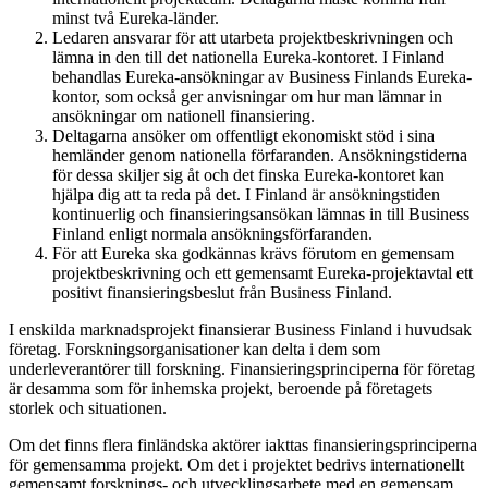
minst två Eureka-länder.
Ledaren ansvarar för att utarbeta projektbeskrivningen och
lämna in den till det nationella Eureka-kontoret. I Finland
behandlas Eureka-ansökningar av Business Finlands Eureka-
kontor, som också ger anvisningar om hur man lämnar in
ansökningar om nationell finansiering.
Deltagarna ansöker om offentligt ekonomiskt stöd i sina
hemländer genom nationella förfaranden. Ansökningstiderna
för dessa skiljer sig åt och det finska Eureka-kontoret kan
hjälpa dig att ta reda på det. I Finland är ansökningstiden
kontinuerlig och finansieringsansökan lämnas in till Business
Finland enligt normala ansökningsförfaranden.
För att Eureka ska godkännas krävs förutom en gemensam
projektbeskrivning och ett gemensamt Eureka-projektavtal ett
positivt finansieringsbeslut från Business Finland.
I enskilda marknadsprojekt finansierar Business Finland i huvudsak
företag. Forskningsorganisationer kan delta i dem som
underleverantörer till forskning. Finansieringsprinciperna för företag
är desamma som för inhemska projekt, beroende på företagets
storlek och situationen.
Om det finns flera finländska aktörer iakttas finansieringsprinciperna
för gemensamma projekt. Om det i projektet bedrivs internationellt
gemensamt forsknings- och utvecklingsarbete med en gemensam