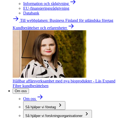
Information och rådgivning
EU-finansieringsrådgivning
Databank
Till webbplatsen: Business Finland för utländska företag
Kundberättelser och erfarenheter
Hållbar affärsverksamhet med nya bioprodukter - Läs Expand
Fibre kundberättelsen
Om oss
Om oss
Så hjälper vi företag
Så hjälper vi forskningsorganisationer