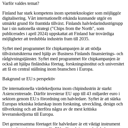
Varför valdes temat?
Finland har stark kompetens inom spetsteknologier som möjliggör
digitalisering. Vårt internationellt erkända kunnande utgör en
utmärkt grund för framtida tillväxt. Finlands halvledarindustrigrupp
har i sin nationella strategi ("Chips from the North", som
publicerades i april 2024) uppskattat att Finland har trovärdiga
möjligheter att tredubbla industrin fram till 2035.
Syftet med programmet för chipkampanjen är att stödja
tillväxtutsikterna med hjälp av Business Finlands finansierings- och
rådgivningstjänster. Syftet med programmet för chipkampanjen är
också att hjälpa finländska företag, forskningsinstitut och universitet
att få en central ställning inom branschen i Europa.
Bakgrund ur EU:s perspektiv
De internationella värdekedjorna inom chipindustrin är starkt
Asiencentrerade. Därför investerar EU upp till 43 miljarder euro i
sektorn genom EU:s förordning om halvledare. Syftet är att stärka
Europas tekniska ledarskap inom forskning, utveckling, design och
tillverkning och att återföra några av de mest kritiska
leveranskedjorna till Europa.
Det gemensamma företaget för halvledare är ett viktigt instrument