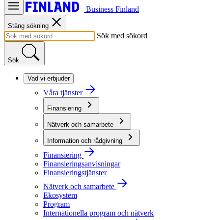
Business Finland
Stäng sökning
Sök med sökord
Sök
Vad vi erbjuder
Våra tjänster
Finansiering
Nätverk och samarbete
Information och rådgivning
Finansiering
Finansieringsanvisningar
Finansieringstjänster
Nätverk och samarbete
Ekosystem
Program
Internationella program och nätverk