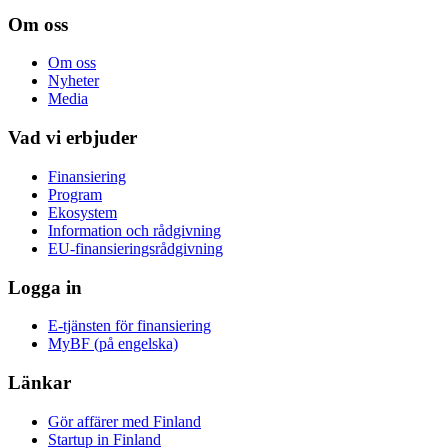
Om oss
Om oss
Nyheter
Media
Vad vi erbjuder
Finansiering
Program
Ekosystem
Information och rådgivning
EU-finansieringsrådgivning
Logga in
E-tjänsten för finansiering
MyBF (på engelska)
Länkar
Gör affärer med Finland
Startup in Finland