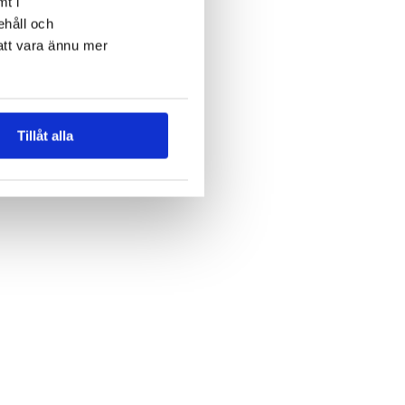
mt i
ehåll och
att vara ännu mer
Tillåt alla