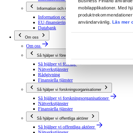
Business Finland använder 
mobilapplikationer. Med hj
Information och rådgivning
produktrekommendationer s
Information och rådgivning
användarvänlig.
Läs mer 
EU-finansieringsrådgivning
Databank
Om oss
Om oss
Så hjälper vi företag
Så hjälper vi företag
Nätverkstjänster
Rådgivning
Finansiella tjänster
Så hjälper vi forskningsorganisationer
Så hjälper vi forskningsorganisationer
Nätverkstjänster
Finansiella tjänster
Så hjälper vi offentliga aktörer
Så hjälper vi offentliga aktörer
Nätverkstjänster