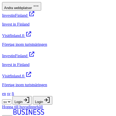
Andra webbplatser
InvestinFinland
Invest in Finland
Visitfinland.fi
Företag inom turistnäringen
InvestinFinland
Invest in Finland
Visitfinland.fi
Företag inom turistnäringen
en
sv
fi
Login
Login
Hoppa till huvudinnehåll