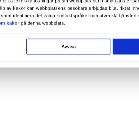
olika tekniska lösningar på sin webbplats och i sina tjänster sa
älp av kakor kan webbplatsens besökare erbjudas bl.a. riktat inn
amt identifiera det valda kontaktspråket och utveckla tjänsten 
om kakor
på denna webbplats.
Avvisa