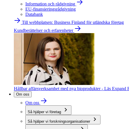
Information och rådgivning
EU-finansieringsrådgivning
Databank
Till webbplatsen: Business Finland för utländska företag
Kundberättelser och erfarenheter
Hållbar affärsverksamhet med nya bioprodukter - Läs Expand F
Om oss
Om oss
Så hjälper vi företag
Så hjälper vi forskningsorganisationer