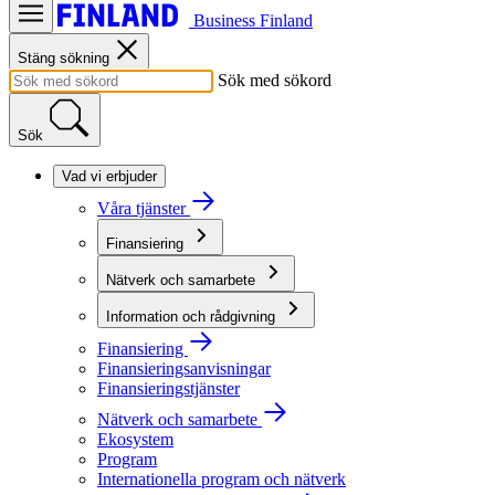
Business Finland
Stäng sökning
Sök med sökord
Sök
Vad vi erbjuder
Våra tjänster
Finansiering
Nätverk och samarbete
Information och rådgivning
Finansiering
Finansieringsanvisningar
Finansieringstjänster
Nätverk och samarbete
Ekosystem
Program
Internationella program och nätverk