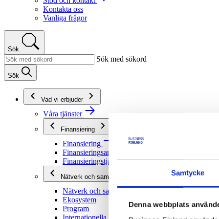
Stöd och kontakt
Kontakta oss
Vanliga frågor
Sök
Sök med sökord
Sök
Vad vi erbjuder
Våra tjänster
Finansiering
Finansiering
Finansieringsanvisningar
Finansieringstjänster
Samtycke
Nätverk och samarbete
Nätverk och samarbete
Ekosystem
Denna webbplats använde
Program
Internationella program och nätverk