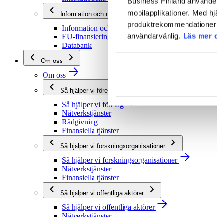
Business Finland använder 
mobilapplikationer. Med hj
Information och rådgivning
produktrekommendationer s
Information och rådgivning
användarvänlig.
Läs mer 
EU-finansieringsrådgivning
Databank
Om oss
Om oss
Så hjälper vi företag
Så hjälper vi företag
Nätverkstjänster
Rådgivning
Finansiella tjänster
Så hjälper vi forskningsorganisationer
Så hjälper vi forskningsorganisationer
Nätverkstjänster
Finansiella tjänster
Så hjälper vi offentliga aktörer
Så hjälper vi offentliga aktörer
Nätverkstjänster