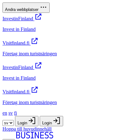
Andra webbplatser
InvestinFinland
Invest in Finland
Visitfinland.fi
Företag inom turistnäringen
InvestinFinland
Invest in Finland
Visitfinland.fi
Företag inom turistnäringen
en
sv
fi
Login
Login
Hoppa till huvudinnehåll