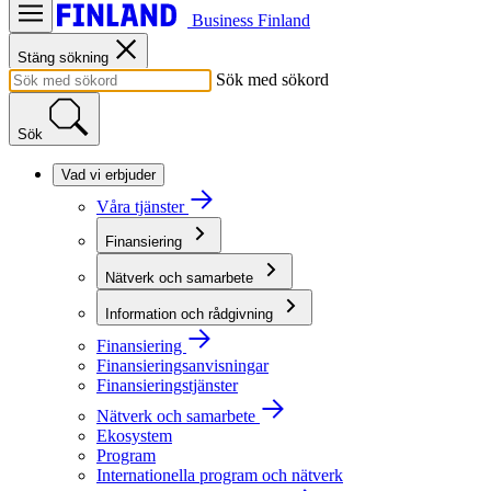
Business Finland
Stäng sökning
Sök med sökord
Sök
Vad vi erbjuder
Våra tjänster
Finansiering
Nätverk och samarbete
Information och rådgivning
Finansiering
Finansieringsanvisningar
Finansieringstjänster
Nätverk och samarbete
Ekosystem
Program
Internationella program och nätverk