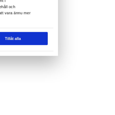
mt i
ehåll och
att vara ännu mer
Tillåt alla