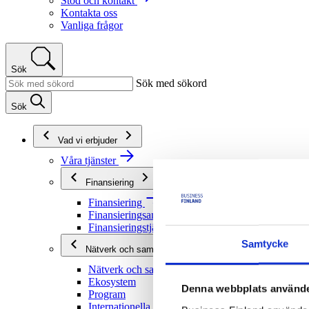
Stöd och kontakt
Kontakta oss
Vanliga frågor
Sök
Sök med sökord
Sök
Vad vi erbjuder
Våra tjänster
Finansiering
Finansiering
Finansieringsanvisningar
Finansieringstjänster
Samtycke
Nätverk och samarbete
Nätverk och samarbete
Ekosystem
Denna webbplats använde
Program
Internationella program och nätverk