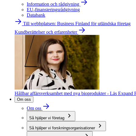
Information och rådgivning
EU-finansieringsrådgivning
Databank
Till webbplatsen: Business Finland för utländska företag
Kundberättelser och erfarenheter
Hållbar affärsverksamhet med nya bioprodukter - Läs Expand F
Om oss
Om oss
Så hjälper vi företag
Så hjälper vi forskningsorganisationer