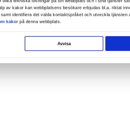
olika tekniska lösningar på sin webbplats och i sina tjänster sa
älp av kakor kan webbplatsens besökare erbjudas bl.a. riktat inn
amt identifiera det valda kontaktspråket och utveckla tjänsten 
om kakor
på denna webbplats.
Avvisa