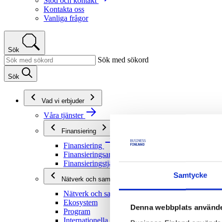
Stöd och kontakt
Kontakta oss
Vanliga frågor
Sök
Sök med sökord
Sök
Vad vi erbjuder
Våra tjänster
Finansiering
Finansiering
Finansieringsanvisningar
Finansieringstjänster
Samtycke
Nätverk och samarbete
Nätverk och samarbete
Ekosystem
Denna webbplats använde
Program
Internationella program och nätverk