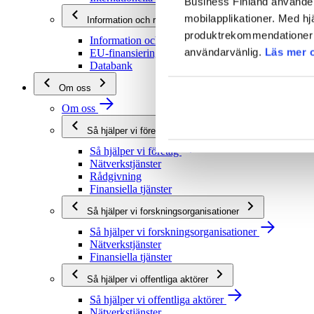
Business Finland använder 
mobilapplikationer. Med hj
Information och rådgivning
produktrekommendationer s
Information och rådgivning
användarvänlig.
Läs mer 
EU-finansieringsrådgivning
Databank
Om oss
Om oss
Så hjälper vi företag
Så hjälper vi företag
Nätverkstjänster
Rådgivning
Finansiella tjänster
Så hjälper vi forskningsorganisationer
Så hjälper vi forskningsorganisationer
Nätverkstjänster
Finansiella tjänster
Så hjälper vi offentliga aktörer
Så hjälper vi offentliga aktörer
Nätverkstjänster