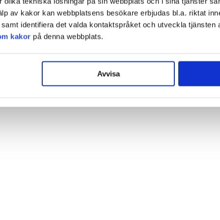
olika tekniska lösningar på sin webbplats och i sina tjänster sa
älp av kakor kan webbplatsens besökare erbjudas bl.a. riktat inn
amt identifiera det valda kontaktspråket och utveckla tjänsten 
om kakor
på denna webbplats.
Avvisa