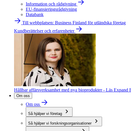
Information och rådgivning
EU-finansieringsrådgivning
Databank
Till webbplatsen: Business Finland för utländska företag
Kundberättelser och erfarenheter
Hållbar affärsverksamhet med nya bioprodukter - Läs Expand F
Om oss
Om oss
Så hjälper vi företag
Så hjälper vi forskningsorganisationer