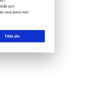
mt i
ehåll och
att vara ännu mer
Tillåt alla