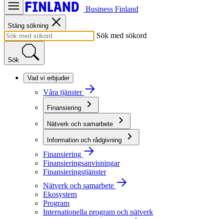
Business Finland
Stäng sökning
Sök med sökord
Sök
Vad vi erbjuder
Våra tjänster
Finansiering
Nätverk och samarbete
Information och rådgivning
Finansiering
Finansieringsanvisningar
Finansieringstjänster
Nätverk och samarbete
Ekosystem
Program
Internationella program och nätverk