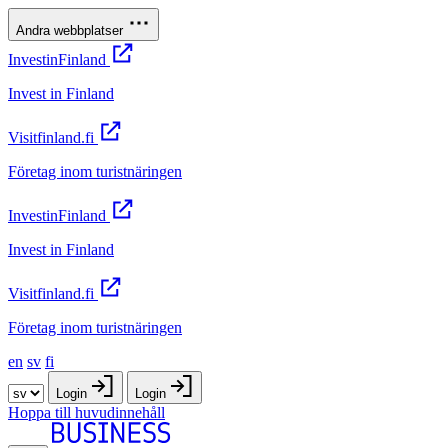
Andra webbplatser
InvestinFinland
Invest in Finland
Visitfinland.fi
Företag inom turistnäringen
InvestinFinland
Invest in Finland
Visitfinland.fi
Företag inom turistnäringen
en
sv
fi
Login
Login
Hoppa till huvudinnehåll