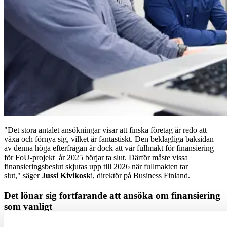
"Det stora antalet ansökningar visar att finska företag är redo att
växa och förnya sig, vilket är fantastiskt. Den beklagliga baksidan
av denna höga efterfrågan är dock att vår fullmakt för finansiering
för FoU-projekt år 2025 börjar ta slut. Därför måste vissa
finansieringsbeslut skjutas upp till 2026 när fullmakten tar
slut," säger
Jussi Kivikosk
i, direktör på Business Finland.
Det lönar sig fortfarande att ansöka om finansiering
som vanligt
"Även om vissa FoU-finansieringsbeslut i slutet av året kan bli