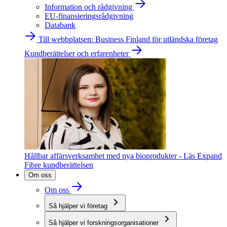
Information och rådgivning
EU-finansieringsrådgivning
Databank
Till webbplatsen: Business Finland för utländska företag
Kundberättelser och erfarenheter
Hållbar affärsverksamhet med nya bioprodukter - Läs Expand
Fibre kundberättelsen
Om oss
Om oss
Så hjälper vi företag
Så hjälper vi forskningsorganisationer