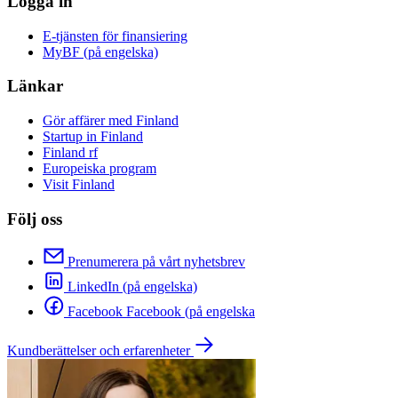
Logga in
E-tjänsten för finansiering
MyBF (på engelska)
Länkar
Gör affärer med Finland
Startup in Finland
Finland rf
Europeiska program
Visit Finland
Följ oss
Prenumerera på vårt nyhetsbrev
LinkedIn (på engelska)
Facebook Facebook (på engelska
Kundberättelser och erfarenheter