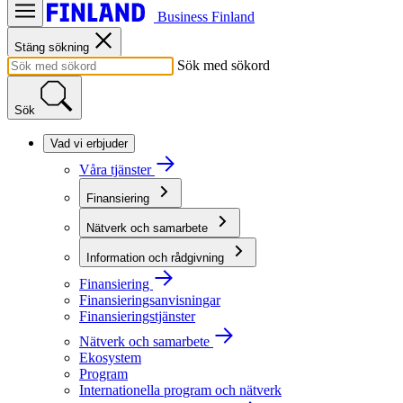
Business Finland
Stäng sökning
Sök med sökord
Sök
Vad vi erbjuder
Våra tjänster
Finansiering
Nätverk och samarbete
Information och rådgivning
Finansiering
Finansieringsanvisningar
Finansieringstjänster
Nätverk och samarbete
Ekosystem
Program
Internationella program och nätverk