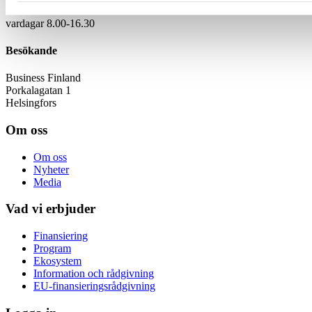
029 50 55000
vardagar 8.00-16.30
Besökande
Business Finland
Porkalagatan 1
Helsingfors
Om oss
Om oss
Nyheter
Media
Vad vi erbjuder
Finansiering
Program
Ekosystem
Information och rådgivning
EU-finansieringsrådgivning