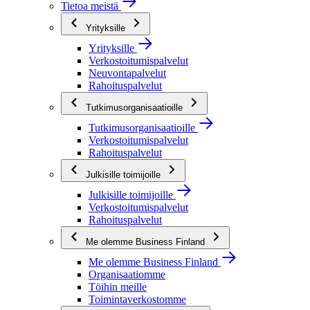
Tietoa meistä
Yrityksille
Yrityksille
Verkostoitumispalvelut
Neuvontapalvelut
Rahoituspalvelut
Tutkimusorganisaatioille
Tutkimusorganisaatioille
Verkostoitumispalvelut
Rahoituspalvelut
Julkisille toimijoille
Julkisille toimijoille
Verkostoitumispalvelut
Rahoituspalvelut
Me olemme Business Finland
Me olemme Business Finland
Organisaatiomme
Töihin meille
Toimintaverkostomme