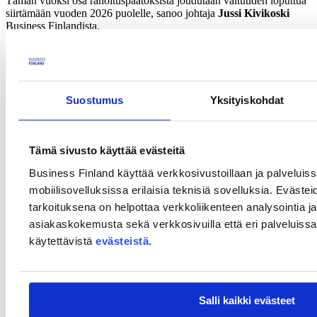
Tämän vuoksi osa rahoituspäätöksistä joudutaan valtuuden loputtua
siirtämään vuoden 2026 puolelle, sanoo johtaja
Jussi Kivikoski
Business Finlandista.
Rahoitusta kannattaa hakea normaaliin tapaan
– Vaikka osa loppuvuoden t&k-rahoituspäätöksistä voi jonkin verran
viivästyä niukan valtuustilanteen vuoksi, uusia hankkeita kannattaa
Suostumus
Yksityiskohdat
valmistella ja hakemuksia jättää entiseen tapaan, kannustaa
Kivikoski.
Vuonna 2026 Business Finlandilla on käytettävissä rahoitusvaltuutta
Tämä sivusto käyttää evästeitä
t&k-hankkeiden rahoittamiseen merkittävästi enemmän kuin vuonna
2025.
Business Finland käyttää verkkosivustoillaan ja palveluis
mobiilisovelluksissa erilaisia teknisiä sovelluksia. Evästei
Rahoitusvaltuuden niukkuus koskee vain t&k-
tarkoituksena on helpottaa verkkoliikenteen analysointia ja
rahoitusta
asiakaskokemusta sekä verkkosivuilla että eri palveluissa. 
Vuoden 2025 lopun rahoitusvaltuuden niukkuus koskee vain
käytettävistä
evästeistä
.
tutkimus- ja kehitysrahoitusta. Se ei koske esimerkiksi luoville
aloille suunnattua t&k-rahoitusta, Audiovisuaalisen alan
tuotantokannustinta, Energiatukea eikä 3.10. suljettuja Tempo-,
Exhibition Explorer- tai Market Explorer -rahoituspalveluja.
Salli kaikki evästeet
Yhteystiedot