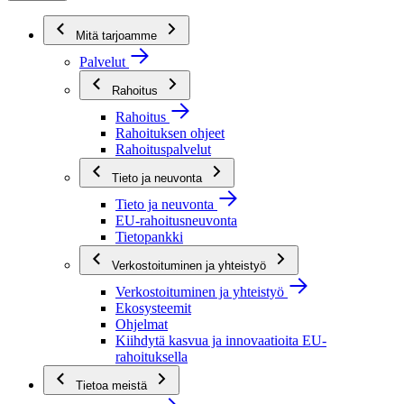
Mitä tarjoamme
Palvelut
Rahoitus
Rahoitus
Rahoituksen ohjeet
Rahoituspalvelut
Tieto ja neuvonta
Tieto ja neuvonta
EU-rahoitusneuvonta
Tietopankki
Verkostoituminen ja yhteistyö
Verkostoituminen ja yhteistyö
Ekosysteemit
Ohjelmat
Kiihdytä kasvua ja innovaatioita EU-
rahoituksella
Tietoa meistä