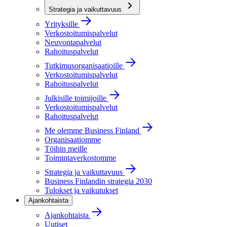
Strategia ja vaikuttavuus
Yrityksille
Verkostoitumispalvelut
Neuvontapalvelut
Rahoituspalvelut
Tutkimusorganisaatioille
Verkostoitumispalvelut
Rahoituspalvelut
Julkisille toimijoille
Verkostoitumispalvelut
Rahoituspalvelut
Me olemme Business Finland
Organisaatiomme
Töihin meille
Toimintaverkostomme
Strategia ja vaikuttavuus
Business Finlandin strategia 2030
Tulokset ja vaikutukset
Ajankohtaista
Ajankohtaista
Uutiset