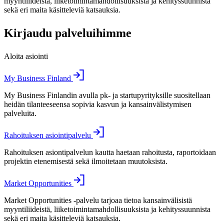
myyntiliideistä, liiketoimintamahdollisuuksista ja kehityssuunnista
sekä eri maita käsitteleviä katsauksia.
Kirjaudu palveluihimme
Aloita asiointi
My Business Finland
My Business Finlandin avulla pk- ja startupyrityksille suositellaan
heidän tilanteeseensa sopivia kasvun ja kansainvälistymisen
palveluita.
Rahoituksen asiointipalvelu
Rahoituksen asiontipalvelun kautta haetaan rahoitusta, raportoidaan
projektin etenemisestä sekä ilmoitetaan muutoksista.
Market Opportunities
Market Opportunities -palvelu tarjoaa tietoa kansainvälisistä
myyntiliideistä, liiketoimintamahdollisuuksista ja kehityssuunnista
sekä eri maita käsitteleviä katsauksia.