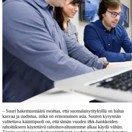
– Suuri hakemusmäärä osoittaa, että suomalaisyrityksillä on halua
kasvaa ja uudistua, mikä on erinomainen asia. Suuren kysynnän
valitettava kääntöpuoli on, että tämän vuoden t&k-hankkeiden
rahoitukseen käytettävä rahoitusvaltuutemme alkaa käydä vähiin.