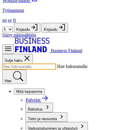
WorkinFinland
Työnantajat
en
sv
fi
Kirjaudu
Kirjaudu
Siirry pääsisältöön
Business Finland
Sulje haku
Hae hakusanalla
Hae
Mitä tarjoamme
Palvelut
Rahoitus
Tieto ja neuvonta
Verkostoituminen ja yhteistyö