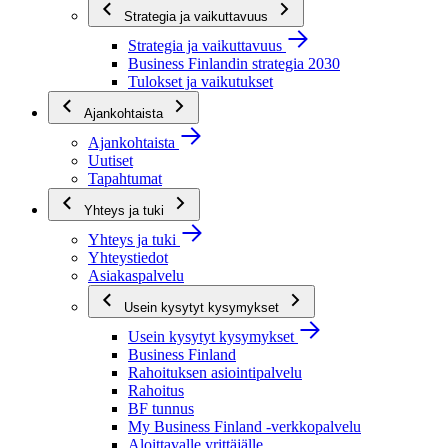
Strategia ja vaikuttavuus
Strategia ja vaikuttavuus
Business Finlandin strategia 2030
Tulokset ja vaikutukset
Ajankohtaista
Ajankohtaista
Uutiset
Tapahtumat
Yhteys ja tuki
Yhteys ja tuki
Yhteystiedot
Asiakaspalvelu
Usein kysytyt kysymykset
Usein kysytyt kysymykset
Business Finland
Rahoituksen asiointipalvelu
Rahoitus
BF tunnus
My Business Finland -verkkopalvelu
Aloittavalle yrittäjälle