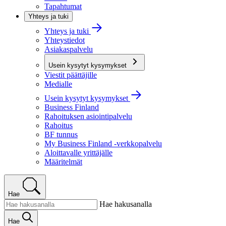
Tapahtumat
Yhteys ja tuki
Yhteys ja tuki
Yhteystiedot
Asiakaspalvelu
Usein kysytyt kysymykset
Viestit päättäjille
Medialle
Usein kysytyt kysymykset
Business Finland
Rahoituksen asiointipalvelu
Rahoitus
BF tunnus
My Business Finland -verkkopalvelu
Aloittavalle yrittäjälle
Määritelmät
Hae
Hae hakusanalla
Hae