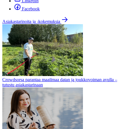
LinkedIn
Facebook
Asiakastarinoita ja -kokemuksia
Crowdsorsa parantaa maailmaa datan ja joukkovoiman avulla –
tutustu asiakastarinaan