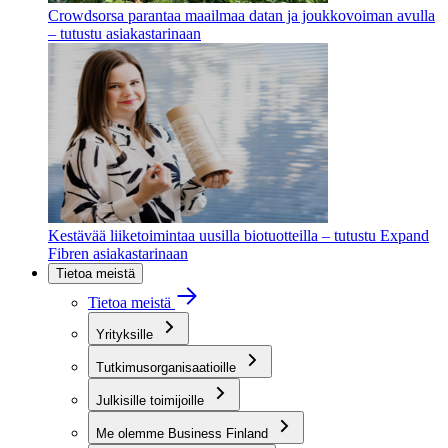
Crowdsorsa parantaa maailmaa datan ja joukkovoiman avulla
– tutustu asiakastarinaan
Kestävää liiketoimintaa uusilla biotuotteilla – tutustu Expand
Fibren asiakastarinaan
Tietoa meistä
Tietoa meistä
Yrityksille
Tutkimusorganisaatioille
Julkisille toimijoille
Me olemme Business Finland