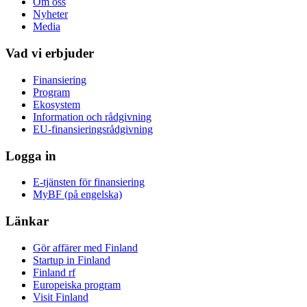
Om oss
Nyheter
Media
Vad vi erbjuder
Finansiering
Program
Ekosystem
Information och rådgivning
EU-finansieringsrådgivning
Logga in
E-tjänsten för finansiering
MyBF (på engelska)
Länkar
Gör affärer med Finland
Startup in Finland
Finland rf
Europeiska program
Visit Finland