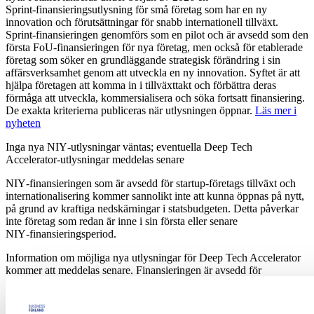
Sprint‑finansieringsutlysning för små företag som har en ny
innovation och förutsättningar för snabb internationell tillväxt.
Sprint‑finansieringen genomförs som en pilot och är avsedd som den
första FoU‑finansieringen för nya företag, men också för etablerade
företag som söker en grundläggande strategisk förändring i sin
affärsverksamhet genom att utveckla en ny innovation. Syftet är att
hjälpa företagen att komma in i tillväxttakt och förbättra deras
förmåga att utveckla, kommersialisera och söka fortsatt finansiering.
De exakta kriterierna publiceras när utlysningen öppnar.
Läs mer i
nyheten
Inga nya NIY‑utlysningar väntas; eventuella Deep Tech
Accelerator‑utlysningar meddelas senare
NIY‑finansieringen som är avsedd för startup‑företags tillväxt och
internationalisering kommer sannolikt inte att kunna öppnas på nytt,
på grund av kraftiga nedskärningar i statsbudgeten. Detta påverkar
inte företag som redan är inne i sin första eller senare
NIY‑finansieringsperiod.
Information om möjliga nya utlysningar för Deep Tech Accelerator
kommer att meddelas senare. Finansieringen är avsedd för
uppstartsföretag under fem år som redan har inlett sin verksamhet
och som har grundats för att kommersialisera de senaste
forskningsresultaten och expertisen.