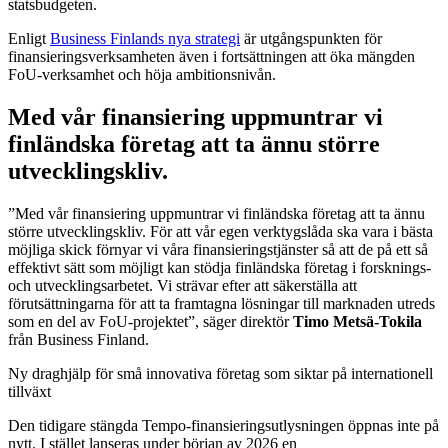
statsbudgeten.
Enligt
Business Finlands nya strategi
är utgångspunkten för
finansieringsverksamheten även i fortsättningen att öka mängden
FoU‑verksamhet och höja ambitionsnivån.
Med vår finansiering uppmuntrar vi
finländska företag att ta ännu större
utvecklingskliv.
”Med vår finansiering uppmuntrar vi finländska företag att ta ännu
större utvecklingskliv. För att vår egen verktygslåda ska vara i bästa
möjliga skick förnyar vi våra finansieringstjänster så att de på ett så
effektivt sätt som möjligt kan stödja finländska företag i forsknings-
och utvecklingsarbetet. Vi strävar efter att säkerställa att
förutsättningarna för att ta framtagna lösningar till marknaden utreds
som en del av FoU‑projektet”, säger direktör
Timo Metsä-Tokila
från Business Finland.
Ny draghjälp för små innovativa företag som siktar på internationell
tillväxt
Den tidigare stängda Tempo‑finansieringsutlysningen öppnas inte på
nytt. I stället lanseras under början av 2026 en