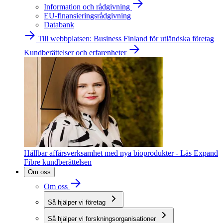
Information och rådgivning
EU-finansieringsrådgivning
Databank
Till webbplatsen: Business Finland för utländska företag
Kundberättelser och erfarenheter
Hållbar affärsverksamhet med nya bioprodukter - Läs Expand
Fibre kundberättelsen
Om oss
Om oss
Så hjälper vi företag
Så hjälper vi forskningsorganisationer