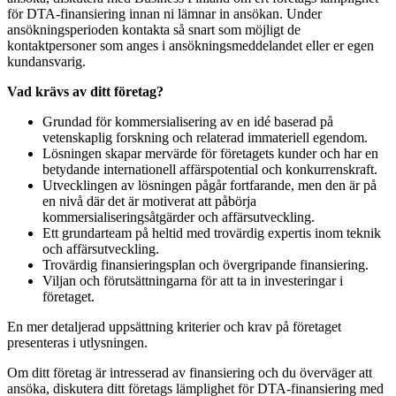
för DTA-finansiering innan ni lämnar in ansökan. Under
ansökningsperioden kontakta så snart som möjligt de
kontaktpersoner som anges i ansökningsmeddelandet eller er egen
kundansvarig.
Vad krävs av ditt företag?
Grundad för kommersialisering av en idé baserad på
vetenskaplig forskning och relaterad immateriell egendom.
Lösningen skapar mervärde för företagets kunder och har en
betydande internationell affärspotential och konkurrenskraft.
Utvecklingen av lösningen pågår fortfarande, men den är på
en nivå där det är motiverat att påbörja
kommersialiseringsåtgärder och affärsutveckling.
Ett grundarteam på heltid med trovärdig expertis inom teknik
och affärsutveckling.
Trovärdig finansieringsplan och övergripande finansiering.
Viljan och förutsättningarna för att ta in investeringar i
företaget.
En mer detaljerad uppsättning kriterier och krav på företaget
presenteras i utlysningen.
Om ditt företag är intresserad av finansiering och du överväger att
ansöka, diskutera ditt företags lämplighet för DTA-finansiering med