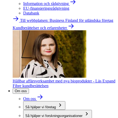
Information och rådgivning
EU-finansieringsrådgivning
Databank
Till webbplatsen: Business Finland för utländska företag
Kundberättelser och erfarenheter
Hållbar affärsverksamhet med nya bioprodukter - Läs Expand
Fibre kundberättelsen
Om oss
Om oss
Så hjälper vi företag
Så hjälper vi forskningsorganisationer