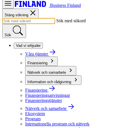
Business Finland
Stäng sökning
Sök med sökord
Sök
Vad vi erbjuder
Våra tjänster
Finansiering
Nätverk och samarbete
Information och rådgivning
Finansiering
Finansieringsanvisningar
Finansieringstjänster
Nätverk och samarbete
Ekosystem
Program
Internationella program och nätverk