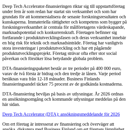
Deep Tech Accelerator-finansieringen riktar sig till uppstartsföretag
under fem år som redan har startat sin verksamhet och som har
grundats för att kommersialisera de senaste forskningsresultaten och
kunskaperna. Immateriella rättigheter och kompetens som bygger på
forskningsverksamhet är centrala för målföretagens värdeskapande,
marknadspotential och konkurrenskraft. Företagen befinner sig
fortfarande i produktutvecklingsfasen och deras verksamhet innebär
en hög risk för teknik och marknadsinträde. Företag har vanligtvis
stora investeringar i produktutveckling och har ett pågående
produktutvecklingsprojekt. Företag strävar ofta efter stor social
påverkan och försöker lösa betydande globala problem.
DTA-finansieringspaketet består av tre perioder på 400 000 euro,
varav de två första är bidrag och den tredje är lånen. Varje period
beräknas vara från 12-18 månader. Business Finlands
finansieringsandel täcker 75 procent av de godkända kostnaderna.
DTA-finansiering beviljas på basis av utlysningar. År 2026 ordnas
en ansökningsomgång och kommande utlysningar meddelas på den
här sidan.
Deep Tech Accelerator (DTA): ansökningsmeddelande för 2026
Om ert företag är intresserat av finansiering och överväger att
ansöka, diskutera med Business Finland om ert företags lämplighet