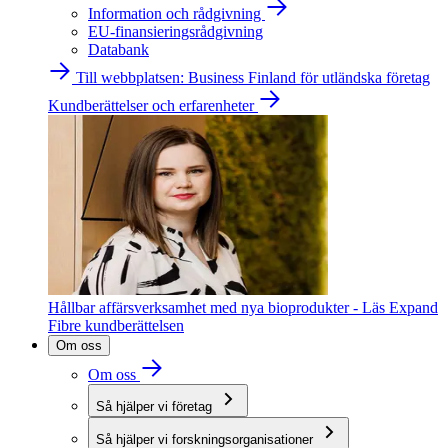
Information och rådgivning
EU-finansieringsrådgivning
Databank
Till webbplatsen: Business Finland för utländska företag
Kundberättelser och erfarenheter
Hållbar affärsverksamhet med nya bioprodukter - Läs Expand
Fibre kundberättelsen
Om oss
Om oss
Så hjälper vi företag
Så hjälper vi forskningsorganisationer