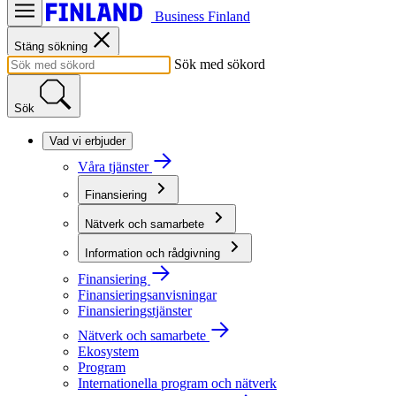
Business Finland
Stäng sökning
Sök med sökord
Sök
Vad vi erbjuder
Våra tjänster
Finansiering
Nätverk och samarbete
Information och rådgivning
Finansiering
Finansieringsanvisningar
Finansieringstjänster
Nätverk och samarbete
Ekosystem
Program
Internationella program och nätverk