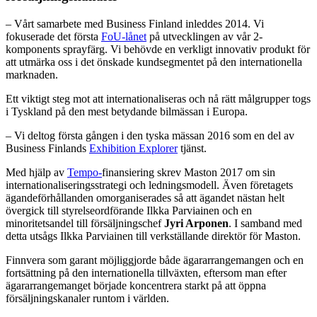
– Vårt samarbete med Business Finland inleddes 2014. Vi
fokuserade det första
FoU-lånet
på utvecklingen av vår 2-
komponents sprayfärg. Vi behövde en verkligt innovativ produkt för
att utmärka oss i det önskade kundsegmentet på den internationella
marknaden.
Ett viktigt steg mot att internationaliseras och nå rätt målgrupper togs
i Tyskland på den mest betydande bilmässan i Europa.
– Vi deltog första gången i den tyska mässan 2016 som en del av
Business Finlands
Exhibition Explorer
tjänst.
Med hjälp av
Tempo-
finansiering skrev Maston 2017 om sin
internationaliseringsstrategi och ledningsmodell. Även företagets
ägandeförhållanden omorganiserades så att ägandet nästan helt
övergick till styrelseordförande Ilkka Parviainen och en
minoritetsandel till försäljningschef
Jyri Arponen
. I samband med
detta utsågs Ilkka Parviainen till verkställande direktör för Maston.
Finnvera som garant möjliggjorde både ägararrangemangen och en
fortsättning på den internationella tillväxten, eftersom man efter
ägararrangemanget började koncentrera starkt på att öppna
försäljningskanaler runtom i världen.