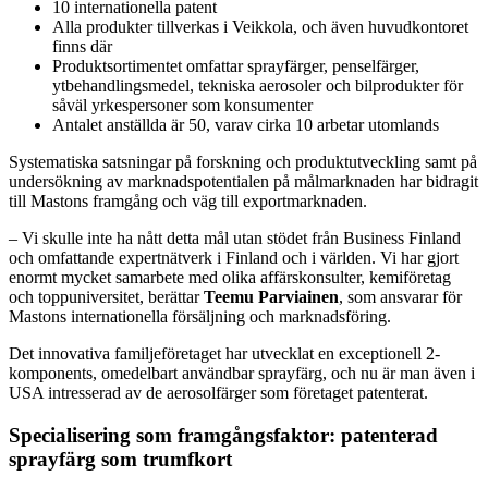
10 internationella patent
Alla produkter tillverkas i Veikkola, och även huvudkontoret
finns där
Produktsortimentet omfattar sprayfärger, penselfärger,
ytbehandlingsmedel, tekniska aerosoler och bilprodukter för
såväl yrkespersoner som konsumenter
Antalet anställda är 50, varav cirka 10 arbetar utomlands
Systematiska satsningar på forskning och produktutveckling samt på
undersökning av marknadspotentialen på målmarknaden har bidragit
till Mastons framgång och väg till exportmarknaden.
– Vi skulle inte ha nått detta mål utan stödet från Business Finland
och omfattande expertnätverk i Finland och i världen. Vi har gjort
enormt mycket samarbete med olika affärskonsulter, kemiföretag
och toppuniversitet, berättar
Teemu Parviainen
, som ansvarar för
Mastons internationella försäljning och marknadsföring.
Det innovativa familjeföretaget har utvecklat en exceptionell 2-
komponents, omedelbart användbar sprayfärg, och nu är man även i
USA intresserad av de aerosolfärger som företaget patenterat.
Specialisering som framgångsfaktor: patenterad
sprayfärg som trumfkort