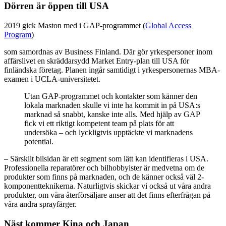
Dörren är öppen till USA
2019 gick Maston med i GAP-programmet (
Global Access
Program
)
som samordnas av Business Finland. Där gör yrkespersoner inom
affärslivet en skräddarsydd Market Entry-plan till USA för
finländska företag. Planen ingår samtidigt i yrkespersonernas MBA-
examen i UCLA-universitetet.
Utan GAP-programmet och kontakter som känner den
lokala marknaden skulle vi inte ha kommit in på USA:s
marknad så snabbt, kanske inte alls. Med hjälp av GAP
fick vi ett riktigt kompetent team på plats för att
undersöka – och lyckligtvis upptäckte vi marknadens
potential.
– Särskilt bilsidan är ett segment som lätt kan identifieras i USA.
Professionella reparatörer och bilhobbyister är medvetna om de
produkter som finns på marknaden, och de känner också väl 2-
komponentteknikerna. Naturligtvis skickar vi också ut våra andra
produkter, om våra återförsäljare anser att det finns efterfrågan på
våra andra sprayfärger.
Näst kommer Kina och Japan