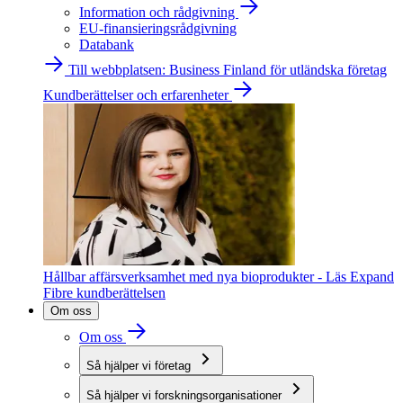
Information och rådgivning
EU-finansieringsrådgivning
Databank
Till webbplatsen: Business Finland för utländska företag
Kundberättelser och erfarenheter
Hållbar affärsverksamhet med nya bioprodukter - Läs Expand
Fibre kundberättelsen
Om oss
Om oss
Så hjälper vi företag
Så hjälper vi forskningsorganisationer