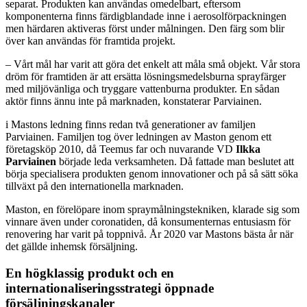
separat. Produkten kan användas omedelbart, eftersom
komponenterna finns färdigblandade inne i aerosolförpackningen
men härdaren aktiveras först under målningen. Den färg som blir
över kan användas för framtida projekt.
– Vårt mål har varit att göra det enkelt att måla små objekt. Vår stora
dröm för framtiden är att ersätta lösningsmedelsburna sprayfärger
med miljövänliga och tryggare vattenburna produkter. En sådan
aktör finns ännu inte på marknaden, konstaterar Parviainen.
i Mastons ledning finns redan två generationer av familjen
Parviainen. Familjen tog över ledningen av Maston genom ett
företagsköp 2010, då Teemus far och nuvarande VD
Ilkka
Parviainen
började leda verksamheten. Då fattade man beslutet att
börja specialisera produkten genom innovationer och på så sätt söka
tillväxt på den internationella marknaden.
Maston, en förelöpare inom spraymålningstekniken, klarade sig som
vinnare även under coronatiden, då konsumenternas entusiasm för
renovering har varit på toppnivå. År 2020 var Mastons bästa år när
det gällde inhemsk försäljning.
En högklassig produkt och en
internationaliseringsstrategi öppnade
försäljningskanaler