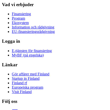
Vad vi erbjuder
Finansiering
Program
Ekosystem
Information och rådgivning
EU-finansieringsrådgivning
Logga in
E-tjänsten för finansiering
MyBF (på engelska)
Länkar
Gör affärer med Finland
Startup in Finland
Finland rf
Europeiska program
Visit Finland
Följ oss