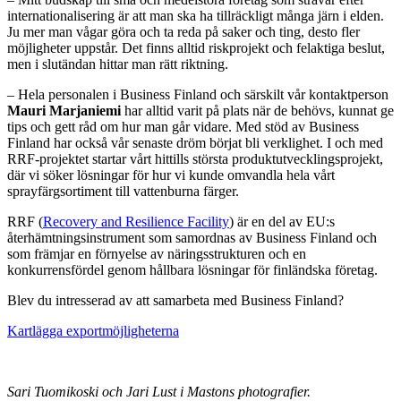
internationalisering är att man ska ha tillräckligt många järn i elden.
Ju mer man vågar göra och ta reda på saker och ting, desto fler
möjligheter uppstår. Det finns alltid riskprojekt och felaktiga beslut,
men i slutändan hittar man rätt riktning.
– Hela personalen i Business Finland och särskilt vår kontaktperson
Mauri Marjaniemi
har alltid varit på plats när de behövs, kunnat ge
tips och gett råd om hur man går vidare. Med stöd av Business
Finland har också vår senaste dröm börjat bli verklighet. I och med
RRF-projektet startar vårt hittills största produktutvecklingsprojekt,
där vi söker lösningar för hur vi kunde omvandla hela vårt
sprayfärgsortiment till vattenburna färger.
RRF (
Recovery and Resilience Facility
) är en del av EU:s
återhämtningsinstrument som samordnas av Business Finland och
som främjar en förnyelse av näringsstrukturen och en
konkurrensfördel genom hållbara lösningar för finländska företag.
Blev du intresserad av att samarbeta med Business Finland?
Kartlägga exportmöjligheterna
Sari Tuomikoski och Jari Lust i Mastons photografier.