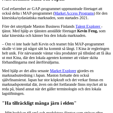
God erfarenhet av GAP-programmet uppmuntrade företaget att
också delta i MAP-programmet (
Market Access Programs
) för den
kinesiska/sydasiatiska marknaden, som startades 2021.
Före det utnyttjade Maston Business Finlands
Talent Explorer
-
tjänst. Med hjälp av tjänsten anställde företaget
Kevin Feng,
som
talar kinesiska och känner bra den lokala marknaden.
– Om vi inte hade haft Kevin och teamet från MAP-programmet
skulle vi inte på något sätt ha kommit så långt. I Kina är regleringen
helt unik. För närvarande väntar våra produkter på tillstånd att få åka
ut mot Kina, där den lokala agenten kommer att vidare sköta
förhandlingarna med återförsäljarna.
Med hjälp av det allra senaste
Market Explorer
gjordes en
marknadsutredning i Japan. Maston fortsatte den också
självfinansierat. Japan har stor köpkraft och det verkar finnas en
marknadspotential där, även om det fortfarande finns mycket att ta
reda på, bland annat när det gäller terminologin och den lokala
lagstiftningen.
"Ha tillräckligt många järn i elden"
– Mitt budskap till små och medelstora företag som strävar efter