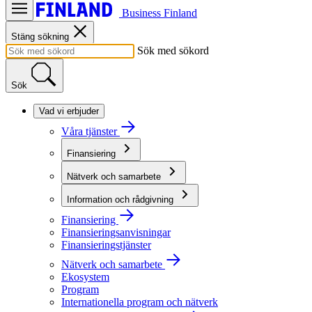
Business Finland
Stäng sökning
Sök med sökord
Sök
Vad vi erbjuder
Våra tjänster
Finansiering
Nätverk och samarbete
Information och rådgivning
Finansiering
Finansieringsanvisningar
Finansieringstjänster
Nätverk och samarbete
Ekosystem
Program
Internationella program och nätverk