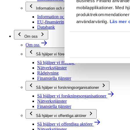
Business Finland använder 
mobilapplikationer. Med hj
Information och rådgivning
produktrekommendationer s
Information och rådgivning
användarvänlig.
Läs mer 
EU-finansieringsrådgivning
Databank
Om oss
Om oss
Så hjälper vi företag
Så hjälper vi företag
Nätverkstjänster
Rådgivning
Finansiella tjänster
Så hjälper vi forskningsorganisationer
Så hjälper vi forskningsorganisationer
Nätverkstjänster
Finansiella tjänster
Så hjälper vi offentliga aktörer
Så hjälper vi offentliga aktörer
Nätverkstjänster