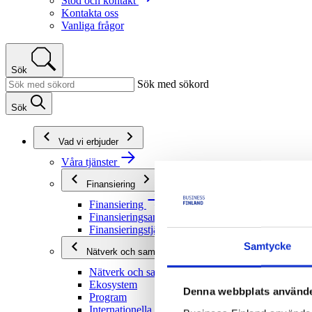
Stöd och kontakt
Kontakta oss
Vanliga frågor
Sök
Sök med sökord
Sök
Vad vi erbjuder
Våra tjänster
Finansiering
Finansiering
Finansieringsanvisningar
Finansieringstjänster
Samtycke
Nätverk och samarbete
Nätverk och samarbete
Ekosystem
Denna webbplats använde
Program
Internationella program och nätverk