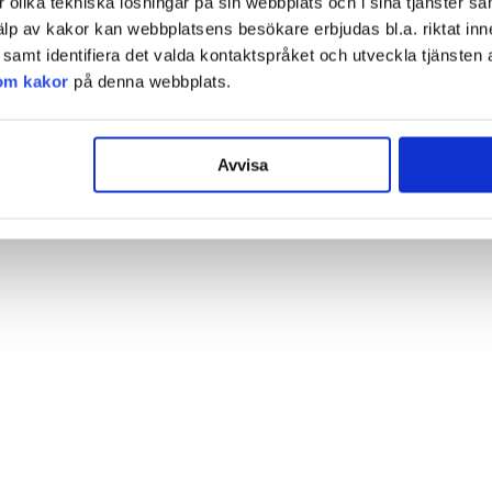
olika tekniska lösningar på sin webbplats och i sina tjänster sa
älp av kakor kan webbplatsens besökare erbjudas bl.a. riktat inn
amt identifiera det valda kontaktspråket och utveckla tjänsten 
om kakor
på denna webbplats.
Avvisa