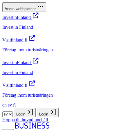
Andra webbplatser
InvestinFinland
Invest in Finland
Visitfinland.fi
Företag inom turistnäringen
InvestinFinland
Invest in Finland
Visitfinland.fi
Företag inom turistnäringen
en
sv
fi
Login
Login
Hoppa till huvudinnehåll