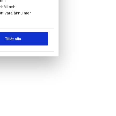
mt i
ehåll och
att vara ännu mer
Tillåt alla