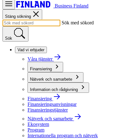
Business Finland
Stäng sökning
Sök med sökord
Sök
Vad vi erbjuder
Våra tjänster
Finansiering
Nätverk och samarbete
Information och rådgivning
Finansiering
Finansieringsanvisningar
Finansieringstjänster
Nätverk och samarbete
Ekosystem
Program
Internationella program och nätverk