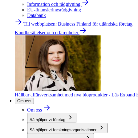
Information och rådgivning
EU-finansieringsrådgivning
Databank
Till webbplatsen: Business Finland för utländska företag
Kundberättelser och erfarenheter
Hållbar affärsverksamhet med nya bioprodukter - Läs Expand F
Om oss
Om oss
Så hjälper vi företag
Så hjälper vi forskningsorganisationer