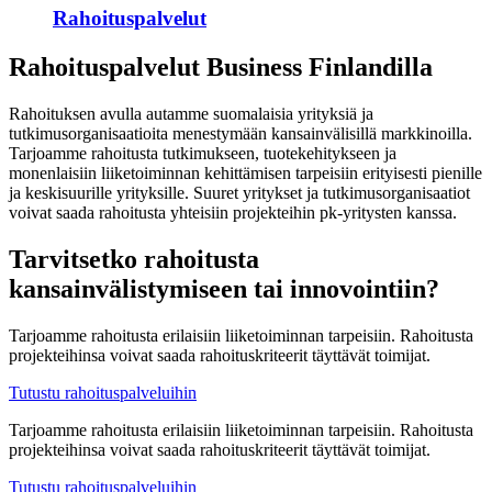
Rahoituspalvelut
Rahoituspalvelut Business Finlandilla
Rahoituksen avulla autamme suomalaisia yrityksiä ja
tutkimusorganisaatioita menestymään kansainvälisillä markkinoilla.
Tarjoamme rahoitusta tutkimukseen, tuotekehitykseen ja
monenlaisiin liiketoiminnan kehittämisen tarpeisiin erityisesti pienille
ja keskisuurille yrityksille. Suuret yritykset ja tutkimusorganisaatiot
voivat saada rahoitusta yhteisiin projekteihin pk-yritysten kanssa.
Tarvitsetko rahoitusta
kansainvälistymiseen tai innovointiin?
Tarjoamme rahoitusta erilaisiin liiketoiminnan tarpeisiin. Rahoitusta
projekteihinsa voivat saada rahoituskriteerit täyttävät toimijat.
Tutustu rahoituspalveluihin
Tarjoamme rahoitusta erilaisiin liiketoiminnan tarpeisiin. Rahoitusta
projekteihinsa voivat saada rahoituskriteerit täyttävät toimijat.
Tutustu rahoituspalveluihin