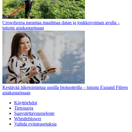
Crowdsorsa parantaa maailmaa datan ja joukkovoiman avulla –
tutustu asiakastarinaan
Kestävää liiketoimintaa uusilla biotuotteilla – tutustu Expand Fibren
asiakastarinaan
Käyttöehdot
Tietosuoja
Saavutettavuusseloste
Whistleblower
Vaihda evästeasetuksia