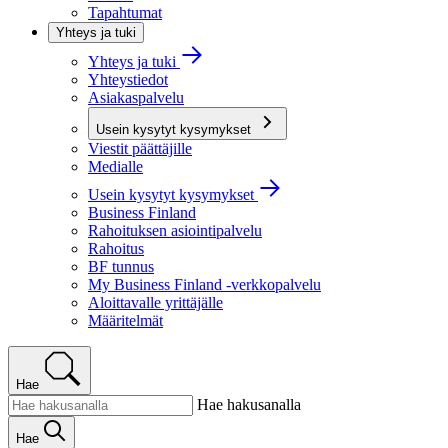
Tapahtumat
Yhteys ja tuki
Yhteys ja tuki
Yhteystiedot
Asiakaspalvelu
Usein kysytyt kysymykset
Viestit päättäjille
Medialle
Usein kysytyt kysymykset
Business Finland
Rahoituksen asiointipalvelu
Rahoitus
BF tunnus
My Business Finland -verkkopalvelu
Aloittavalle yrittäjälle
Määritelmät
Hae
Hae hakusanalla
Hae