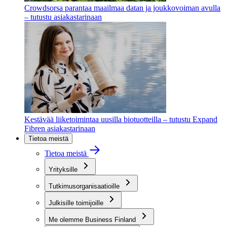
Crowdsorsa parantaa maailmaa datan ja joukkovoiman avulla
– tutustu asiakastarinaan
Kestävää liiketoimintaa uusilla biotuotteilla – tutustu Expand
Fibren asiakastarinaan
Tietoa meistä
Tietoa meistä
Yrityksille
Tutkimusorganisaatioille
Julkisille toimijoille
Me olemme Business Finland