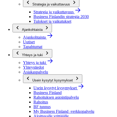
Strategia ja vaikuttavuus
Strategia ja vaikuttavuus
Business Finlandin strategia 2030
Tulokset ja vaikutukset
Ajankohtaista
Ajankohtaista
Uutiset
Tapahtumat
Yhteys ja tuki
Yhteys ja tuki
Yhteystiedot
Asiakaspalvelu
Usein kysytyt kysymykset
Usein kysytyt kysymykset
Business Finland
Rahoituksen asiointipalvelu
Rahoitus
BF tunnus
My Business Finland -verkkopalvelu
Aloittavalle yrittäjälle