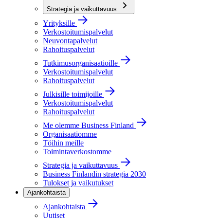
Strategia ja vaikuttavuus
Yrityksille
Verkostoitumispalvelut
Neuvontapalvelut
Rahoituspalvelut
Tutkimusorganisaatioille
Verkostoitumispalvelut
Rahoituspalvelut
Julkisille toimijoille
Verkostoitumispalvelut
Rahoituspalvelut
Me olemme Business Finland
Organisaatiomme
Töihin meille
Toimintaverkostomme
Strategia ja vaikuttavuus
Business Finlandin strategia 2030
Tulokset ja vaikutukset
Ajankohtaista
Ajankohtaista
Uutiset