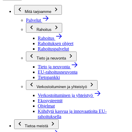
Mitä tarjoamme
Palvelut
Rahoitus
Rahoitus
Rahoituksen ohjeet
Rahoituspalvelut
Tieto ja neuvonta
Tieto ja neuvonta
EU-rahoitusneuvonta
Tietopankki
Verkostoituminen ja yhteistyö
Verkostoituminen ja yhteistyö
Ekosysteemit
Ohjelmat
Kiihdytä kasvua ja innovaatioita EU-
rahoituksella
Tietoa meistä