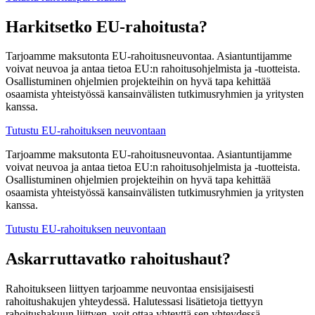
Harkitsetko EU-rahoitusta?
Tarjoamme maksutonta EU-rahoitusneuvontaa. Asiantuntijamme
voivat neuvoa ja antaa tietoa EU:n rahoitusohjelmista ja -tuotteista.
Osallistuminen ohjelmien projekteihin on hyvä tapa kehittää
osaamista yhteistyössä kansainvälisten tutkimusryhmien ja yritysten
kanssa.
Tutustu EU-rahoituksen neuvontaan
Tarjoamme maksutonta EU-rahoitusneuvontaa. Asiantuntijamme
voivat neuvoa ja antaa tietoa EU:n rahoitusohjelmista ja -tuotteista.
Osallistuminen ohjelmien projekteihin on hyvä tapa kehittää
osaamista yhteistyössä kansainvälisten tutkimusryhmien ja yritysten
kanssa.
Tutustu EU-rahoituksen neuvontaan
Askarruttavatko rahoitushaut?
Rahoitukseen liittyen tarjoamme neuvontaa ensisijaisesti
rahoitushakujen yhteydessä. Halutessasi lisätietoja tiettyyn
rahoitushakuun liittyen, voit ottaa yhteyttä sen yhteydessä