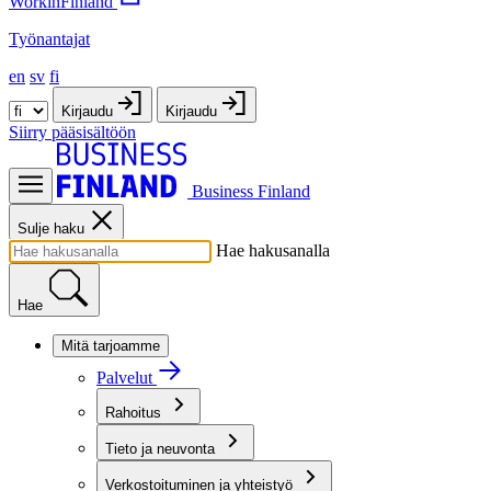
WorkinFinland
Työnantajat
en
sv
fi
Kirjaudu
Kirjaudu
Siirry pääsisältöön
Business Finland
Sulje haku
Hae hakusanalla
Hae
Mitä tarjoamme
Palvelut
Rahoitus
Tieto ja neuvonta
Verkostoituminen ja yhteistyö