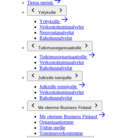
Tietoa meistä
Yrityksille
Yrityksille
Verkostoitumispalvelut
Neuvontapalvelut
Rahoituspalvelut
Tutkimusorganisaatioille
Tutkimusorganisaatioille
Verkostoitumispalvelut
Rahoituspalvelut
Julkisille toimijoille
Julkisille toimijoille
Verkostoitumispalvelut
Rahoituspalvelut
Me olemme Business Finland
Me olemme Business Finland
Organisaatiomme
Töihin meille
Toimintaverkostomme