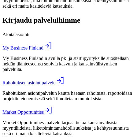
myyntiliideistä, liiketoimintamahdollisuuksista ja kehityssuunnista
sekä eri maita käsitteleviä katsauksia.
Kirjaudu palveluihimme
Aloita asiointi
My Business Finland
My Business Finlandin avulla pk- ja startupyrityksille suositellaan
heidän tilanteeseensa sopivia kasvun ja kansainvälistymisen
palveluita.
Rahoituksen asiointipalvelu
Rahoituksen asiontipalvelun kautta haetaan rahoitusta, raportoidaan
projektin etenemisestä sekä ilmoitetaan muutoksista.
Market Opportunities
Market Opportunities -palvelu tarjoaa tietoa kansainvälisistä
myyntiliideistä, liiketoimintamahdollisuuksista ja kehityssuunnista
sekä eri maita käsitteleviä katsauksia.