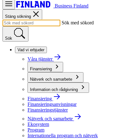
Business Finland
Stäng sökning
Sök med sökord
Sök
Vad vi erbjuder
Våra tjänster
Finansiering
Nätverk och samarbete
Information och rådgivning
Finansiering
Finansieringsanvisningar
Finansieringstjänster
Nätverk och samarbete
Ekosystem
Program
Internationella program och nätverk