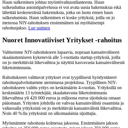
Haun sulkeminen johtuu myöntövaltuustilanteesta. Haun
sulkeuduttua asiointipalvelussa ei voi avata uusia hakemuksia eikä
lähettää keskeneräisiä hakemuksia, jotka on luotu ennen haun
sulkeutumista. Haun sulkeminen ei koske yrityksiä, joilla on jo
menossa NIY-rahoituksen ensimmäinen tai myöhäisempi
rahoitusjakso.
Lue uutinen
Nuoret Innovatiiviset Yritykset -rahoitus
Valitsemme NIY-rahoitukseen lupaavia, nopeaan kansainväliseen
skaalautumiseen kykeneviä alle 5-vuotiaita startup-yrityksiä, joilla
on jo merkittävää liikevaihtoa ja näyttöä kasvavasta kansainvälisestä
liiketoiminnasta.
Rahoitukseen valittavat yritykset ovat tyypillisesti hyödyntäneet
rahoituspalveluitamme aiemmassa projektissa. Tyypillinen NIY-
rahoitukseen valittu yritys on keskimäärin 4-vuotias. Yrityksillä on
keskimäärin 13 työntekijää, skaalattavasta liiketoiminnasta
liikevaihtoa yli 420 000 euroa ja miljoona euroa sijoituksia omaan
pääomaan. Yritysten johdolla on vahvaa kansainvälistä osaamista ja
valtaosalla yrityksistä on jo merkittävää kansainvälistä liikevaihtoa.
Noin 40 %:lla yrityksistä on ulkomaalaisia sijoittajia.
Myönnämme rahoitusta kolmessa jaksossa. Ensimmäisen jakson