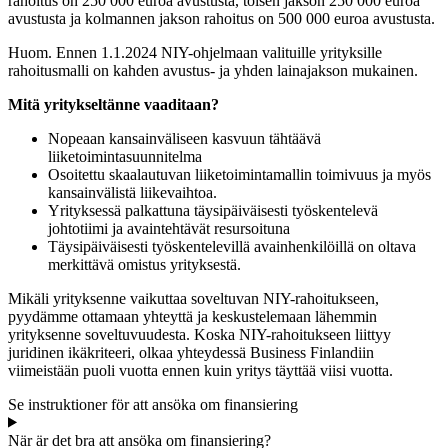
rahoitus on 250 000 euroa avustusta, toisen jakson 250 000 euroa
avustusta ja kolmannen jakson rahoitus on 500 000 euroa avustusta.
Huom. Ennen 1.1.2024 NIY-ohjelmaan valituille yrityksille
rahoitusmalli on kahden avustus- ja yhden lainajakson mukainen.
Mitä yritykseltänne vaaditaan?
Nopeaan kansainväliseen kasvuun tähtäävä
liiketoimintasuunnitelma
Osoitettu skaalautuvan liiketoimintamallin toimivuus ja myös
kansainvälistä liikevaihtoa.
Yrityksessä palkattuna täysipäiväisesti työskentelevä
johtotiimi ja avaintehtävät resursoituna
Täysipäiväisesti työskentelevillä avainhenkilöillä on oltava
merkittävä omistus yrityksestä.
Mikäli yrityksenne vaikuttaa soveltuvan NIY-rahoitukseen,
pyydämme ottamaan yhteyttä ja keskustelemaan lähemmin
yrityksenne soveltuvuudesta. Koska NIY-rahoitukseen liittyy
juridinen ikäkriteeri, olkaa yhteydessä Business Finlandiin
viimeistään puoli vuotta ennen kuin yritys täyttää viisi vuotta.
Se instruktioner för att ansöka om finansiering
När är det bra att ansöka om finansiering?