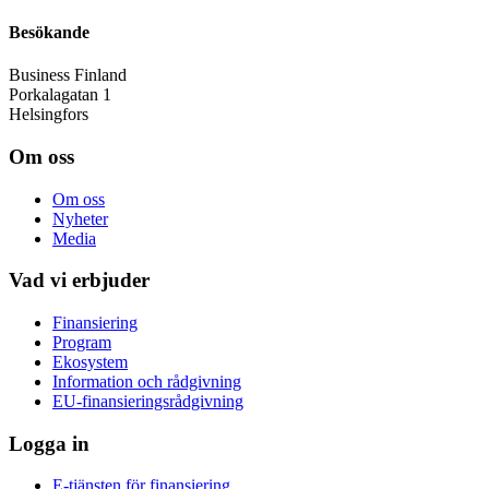
Besökande
Business Finland
Porkalagatan 1
Helsingfors
Om oss
Om oss
Nyheter
Media
Vad vi erbjuder
Finansiering
Program
Ekosystem
Information och rådgivning
EU-finansieringsrådgivning
Logga in
E-tjänsten för finansiering