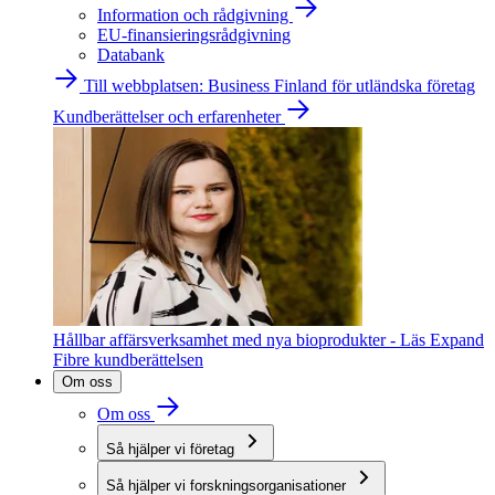
Information och rådgivning
EU-finansieringsrådgivning
Databank
Till webbplatsen: Business Finland för utländska företag
Kundberättelser och erfarenheter
Hållbar affärsverksamhet med nya bioprodukter - Läs Expand
Fibre kundberättelsen
Om oss
Om oss
Så hjälper vi företag
Så hjälper vi forskningsorganisationer