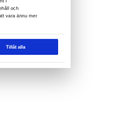
mt i
ehåll och
att vara ännu mer
Tillåt alla