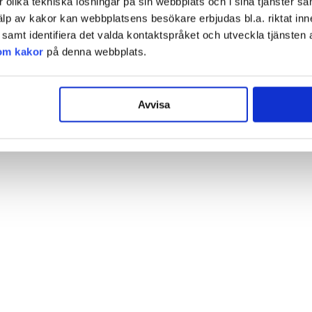
olika tekniska lösningar på sin webbplats och i sina tjänster sa
älp av kakor kan webbplatsens besökare erbjudas bl.a. riktat inn
amt identifiera det valda kontaktspråket och utveckla tjänsten 
om kakor
på denna webbplats.
Avvisa