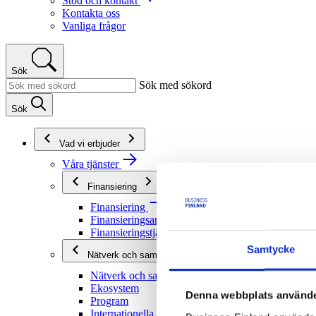
Stöd och kontakt
Kontakta oss
Vanliga frågor
Sök
Sök med sökord
Sök
Vad vi erbjuder
Våra tjänster
Finansiering
Finansiering
Finansieringsanvisningar
Finansieringstjänster
Samtycke
Nätverk och samarbete
Nätverk och samarbete
Ekosystem
Denna webbplats använde
Program
Internationella program och nätverk