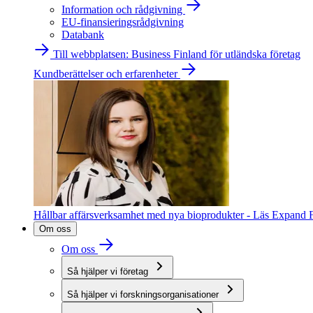
Information och rådgivning
EU-finansieringsrådgivning
Databank
Till webbplatsen: Business Finland för utländska företag
Kundberättelser och erfarenheter
Hållbar affärsverksamhet med nya bioprodukter - Läs Expand F
Om oss
Om oss
Så hjälper vi företag
Så hjälper vi forskningsorganisationer