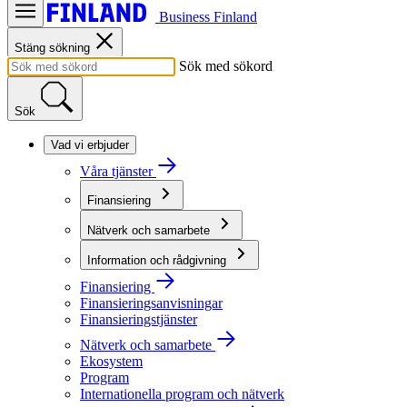
Business Finland
Stäng sökning
Sök med sökord
Sök
Vad vi erbjuder
Våra tjänster
Finansiering
Nätverk och samarbete
Information och rådgivning
Finansiering
Finansieringsanvisningar
Finansieringstjänster
Nätverk och samarbete
Ekosystem
Program
Internationella program och nätverk