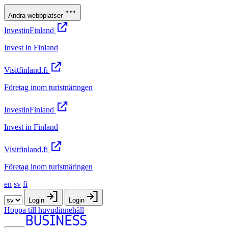
Andra webbplatser
InvestinFinland
Invest in Finland
Visitfinland.fi
Företag inom turistnäringen
InvestinFinland
Invest in Finland
Visitfinland.fi
Företag inom turistnäringen
en
sv
fi
Login
Login
Hoppa till huvudinnehåll