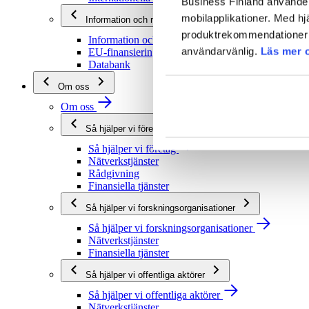
Business Finland använder 
mobilapplikationer. Med hj
Information och rådgivning
produktrekommendationer s
Information och rådgivning
användarvänlig.
Läs mer 
EU-finansieringsrådgivning
Databank
Om oss
Om oss
Så hjälper vi företag
Så hjälper vi företag
Nätverkstjänster
Rådgivning
Finansiella tjänster
Så hjälper vi forskningsorganisationer
Så hjälper vi forskningsorganisationer
Nätverkstjänster
Finansiella tjänster
Så hjälper vi offentliga aktörer
Så hjälper vi offentliga aktörer
Nätverkstjänster