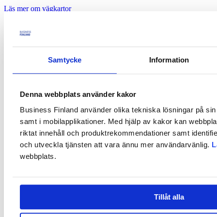
Läs mer om vägkartor
Hurdana projekt kan man söka finansiering för?
Forskningsorganisationer kan söka finansiering för:
Samtycke
Information
enskilda eller gemensamma forskningsprojekt
I fråga om forskningsprojekt förutsätts internationellt samarbete och
att minst tre företag deltar i styrgruppsarbetet för projektet i fråga.
Denna webbplats använder kakor
Även lokomotivföretag kan finnas bland dessa företag.
Business Finland använder olika tekniska lösningar på sin 
Läs mer om Business Finlands forsknings- och
samt i mobilapplikationer. Med hjälp av kakor kan webbpla
utvecklingsfinansiering:
riktat innehåll och produktrekommendationer samt identifi
Co-Research
och utveckla tjänsten att vara ännu mer användarvänlig.
L
Hur ansöker man om finansieringen?
webbplats.
Innan man lämnar in en finansieringsansökan bör man diskutera
projektets innehåll och genomförandet med Business Finlands och
lokomotivföretagens kontaktpersoner (se kontaktuppgifterna). Detta
Tillåt alla
är dock inte en förutsättning för att få finansiering. Business Finland
fattar beslut om finansieringen enligt de normala urvalskriterierna.