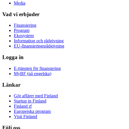
Media
Vad vi erbjuder
Finansiering
Program
Ekosystem
Information och rådgivning
EU-finansieringsrådgivning
Logga in
E-tjänsten för finansiering
MyBF (på engelska)
Länkar
Gör affärer med Finland
Startup in Finland
Finland rf
Europeiska program
Visit Finland
Följ oss