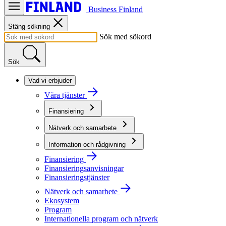
Business Finland
Stäng sökning
Sök med sökord
Sök
Vad vi erbjuder
Våra tjänster
Finansiering
Nätverk och samarbete
Information och rådgivning
Finansiering
Finansieringsanvisningar
Finansieringstjänster
Nätverk och samarbete
Ekosystem
Program
Internationella program och nätverk