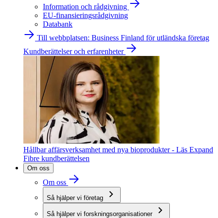
Information och rådgivning
EU-finansieringsrådgivning
Databank
Till webbplatsen: Business Finland för utländska företag
Kundberättelser och erfarenheter
Hållbar affärsverksamhet med nya bioprodukter - Läs Expand
Fibre kundberättelsen
Om oss
Om oss
Så hjälper vi företag
Så hjälper vi forskningsorganisationer