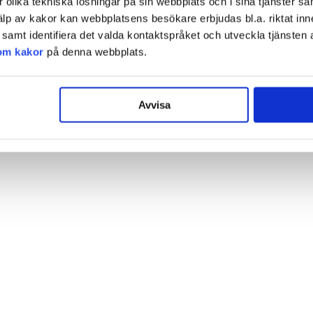
olika tekniska lösningar på sin webbplats och i sina tjänster sa
älp av kakor kan webbplatsens besökare erbjudas bl.a. riktat inn
amt identifiera det valda kontaktspråket och utveckla tjänsten 
om kakor
på denna webbplats.
Avvisa