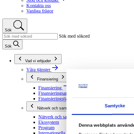
Stöd och kontakt
Kontakta oss
Vanliga frågor
Sök
Sök med sökord
Sök
Vad vi erbjuder
Våra tjänster
Finansiering
Finansiering
Finansieringsanvisningar
Finansieringstjänster
Samtycke
Nätverk och samarbete
Nätverk och samarbete
Ekosystem
Denna webbplats använde
Program
Internationella program och nätverk