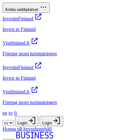
Andra webbplatser
InvestinFinland
Invest in Finland
Visitfinland.fi
Företag inom turistnäringen
InvestinFinland
Invest in Finland
Visitfinland.fi
Företag inom turistnäringen
en
sv
fi
Login
Login
Hoppa till huvudinnehåll