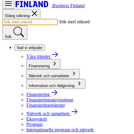
Business Finland
Stäng sökning
Sök med sökord
Sök
Vad vi erbjuder
Våra tjänster
Finansiering
Nätverk och samarbete
Information och rådgivning
Finansiering
Finansieringsanvisningar
Finansieringstjänster
Nätverk och samarbete
Ekosystem
Program
Internationella program och nätverk