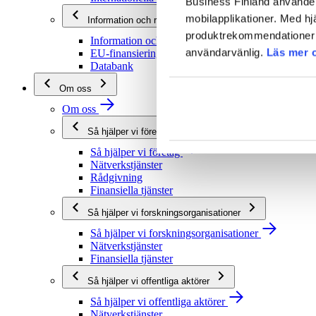
Business Finland använder 
mobilapplikationer. Med hj
Information och rådgivning
produktrekommendationer s
Information och rådgivning
användarvänlig.
Läs mer 
EU-finansieringsrådgivning
Databank
Om oss
Om oss
Så hjälper vi företag
Så hjälper vi företag
Nätverkstjänster
Rådgivning
Finansiella tjänster
Så hjälper vi forskningsorganisationer
Så hjälper vi forskningsorganisationer
Nätverkstjänster
Finansiella tjänster
Så hjälper vi offentliga aktörer
Så hjälper vi offentliga aktörer
Nätverkstjänster