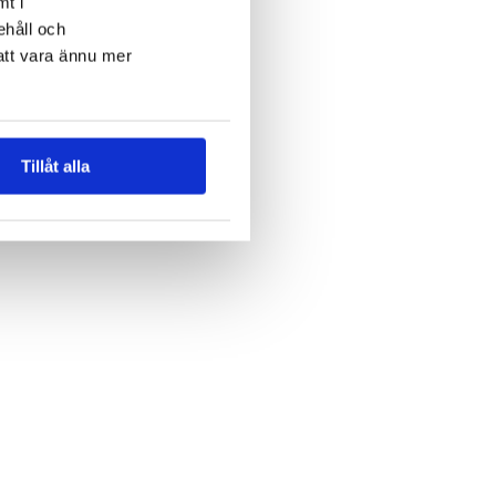
mt i
ehåll och
att vara ännu mer
Tillåt alla