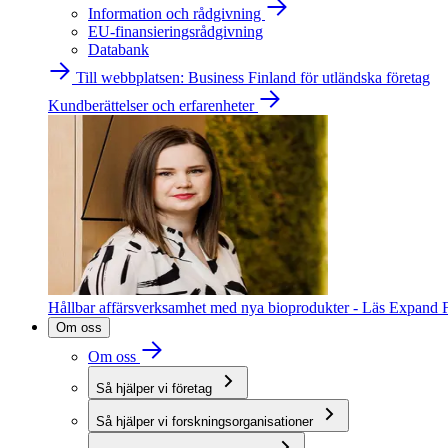
Information och rådgivning
EU-finansieringsrådgivning
Databank
Till webbplatsen: Business Finland för utländska företag
Kundberättelser och erfarenheter
Hållbar affärsverksamhet med nya bioprodukter - Läs Expand F
Om oss
Om oss
Så hjälper vi företag
Så hjälper vi forskningsorganisationer