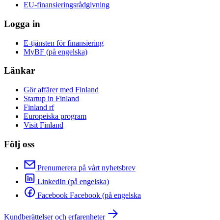
EU-finansieringsrådgivning
Logga in
E-tjänsten för finansiering
MyBF (på engelska)
Länkar
Gör affärer med Finland
Startup in Finland
Finland rf
Europeiska program
Visit Finland
Följ oss
Prenumerera på vårt nyhetsbrev
LinkedIn (på engelska)
Facebook Facebook (på engelska
Kundberättelser och erfarenheter