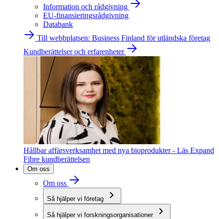
Information och rådgivning
EU-finansieringsrådgivning
Databank
Till webbplatsen: Business Finland för utländska företag
Kundberättelser och erfarenheter
Hållbar affärsverksamhet med nya bioprodukter - Läs Expand
Fibre kundberättelsen
Om oss
Om oss
Så hjälper vi företag
Så hjälper vi forskningsorganisationer