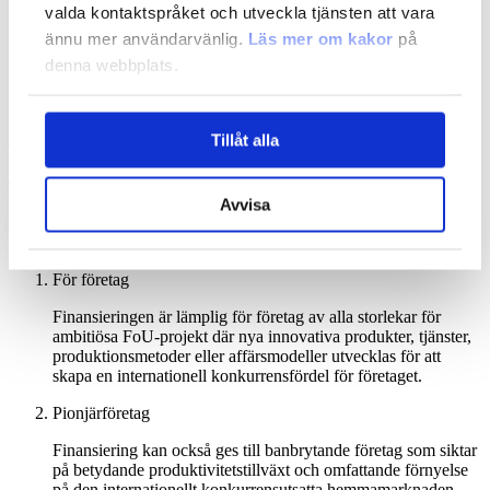
valda kontaktspråket och utveckla tjänsten att vara
ännu mer användarvänlig.
Läs mer om kakor
på
Vi finansierar forskning, vars resultat finska företag kan använda i
sin exportverksamhet. Upptäck hur företag och
denna webbplats.
forskningsorganisationer kan samarbeta i Co-Innovation-projekt.
Läs mer om finansiering
Tillåt alla
Bekanta dig med utlysningarna innan du ansöker
Till utlysningarna
Avvisa
Vem är finansieringen lämplig för?
För företag
Finansieringen är lämplig för företag av alla storlekar för
ambitiösa FoU-projekt där nya innovativa produkter, tjänster,
produktionsmetoder eller affärsmodeller utvecklas för att
skapa en internationell konkurrensfördel för företaget.
Pionjärföretag
Finansiering kan också ges till banbrytande företag som siktar
på betydande produktivitetstillväxt och omfattande förnyelse
på den internationellt konkurrensutsatta hemmamarknaden.