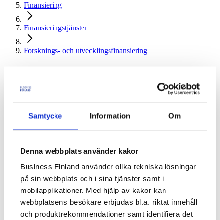
Finansiering
Finansieringstjänster
Forsknings- och utvecklingsfinansiering
FoU-finansiering för företag
Utvecklar du en ny produkt, tjänst, teknik eller driftsmodell? Med
Business Finlands forsknings- och utvecklingsfinansiering kan du
påskynda produktutveckling, förnya eller utveckla helt nya
Samtycke
Information
Om
produkter, tjänster, produktionsmetoder eller affärsmodeller. Med
finansieringen är det möjligt att testa och verifiera funktionaliteten
hos den nya lösningen som ska utvecklas tillsammans med
kunderna.
Denna webbplats använder kakor
Business Finland använder olika tekniska lösningar
på sin webbplats och i sina tjänster samt i
Business Finlands finansiering är konkurrensutsatt och diskretionär.
mobilapplikationer. Med hjälp av kakor kan
webbplatsens besökare erbjudas bl.a. riktat innehåll
Samarbete mellan företag
och produktrekommendationer samt identifiera det
och forskningsorganisationer