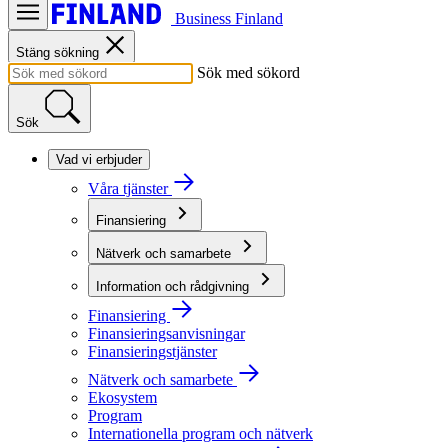
Business Finland
Stäng sökning
Sök med sökord
Sök
Vad vi erbjuder
Våra tjänster
Finansiering
Nätverk och samarbete
Information och rådgivning
Finansiering
Finansieringsanvisningar
Finansieringstjänster
Nätverk och samarbete
Ekosystem
Program
Internationella program och nätverk