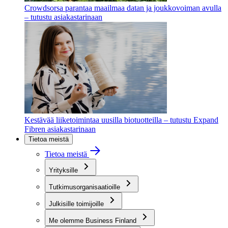
Crowdsorsa parantaa maailmaa datan ja joukkovoiman avulla
– tutustu asiakastarinaan
Kestävää liiketoimintaa uusilla biotuotteilla – tutustu Expand
Fibren asiakastarinaan
Tietoa meistä
Tietoa meistä
Yrityksille
Tutkimusorganisaatioille
Julkisille toimijoille
Me olemme Business Finland