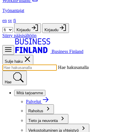
WorkinFinland
Työnantajat
en
sv
fi
Kirjaudu
Kirjaudu
Siirry pääsisältöön
Business Finland
Sulje haku
Hae hakusanalla
Hae
Mitä tarjoamme
Palvelut
Rahoitus
Tieto ja neuvonta
Verkostoituminen ja yhteistyö