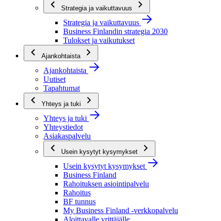
Strategia ja vaikuttavuus
Strategia ja vaikuttavuus
Business Finlandin strategia 2030
Tulokset ja vaikutukset
Ajankohtaista
Ajankohtaista
Uutiset
Tapahtumat
Yhteys ja tuki
Yhteys ja tuki
Yhteystiedot
Asiakaspalvelu
Usein kysytyt kysymykset
Usein kysytyt kysymykset
Business Finland
Rahoituksen asiointipalvelu
Rahoitus
BF tunnus
My Business Finland -verkkopalvelu
Aloittavalle yrittäjälle