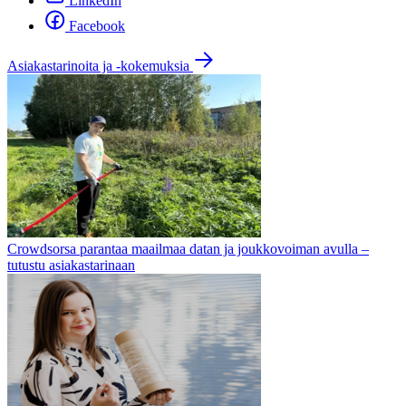
LinkedIn
Facebook
Asiakastarinoita ja -kokemuksia
Crowdsorsa parantaa maailmaa datan ja joukkovoiman avulla –
tutustu asiakastarinaan