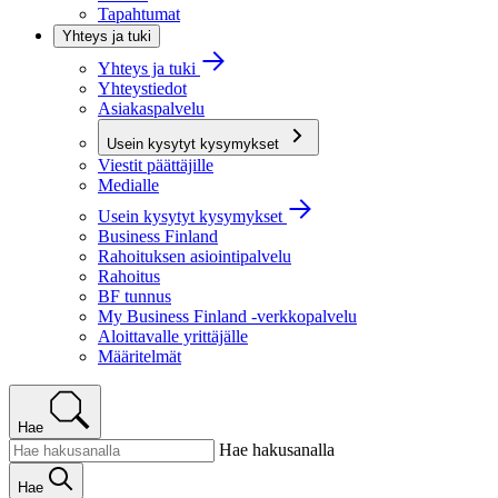
Tapahtumat
Yhteys ja tuki
Yhteys ja tuki
Yhteystiedot
Asiakaspalvelu
Usein kysytyt kysymykset
Viestit päättäjille
Medialle
Usein kysytyt kysymykset
Business Finland
Rahoituksen asiointipalvelu
Rahoitus
BF tunnus
My Business Finland -verkkopalvelu
Aloittavalle yrittäjälle
Määritelmät
Hae
Hae hakusanalla
Hae