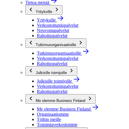
Tietoa meistä
Yrityksille
Yrityksille
Verkostoitumispalvelut
Neuvontapalvelut
Rahoituspalvelut
Tutkimusorganisaatioille
Tutkimusorganisaatioille
Verkostoitumispalvelut
Rahoituspalvelut
Julkisille toimijoille
Julkisille toimijoille
Verkostoitumispalvelut
Rahoituspalvelut
Me olemme Business Finland
Me olemme Business Finland
Organisaatiomme
Töihin meille
Toimintaverkostomme