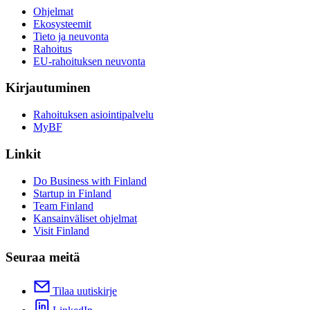
Ohjelmat
Ekosysteemit
Tieto ja neuvonta
Rahoitus
EU-rahoituksen neuvonta
Kirjautuminen
Rahoituksen asiointipalvelu
MyBF
Linkit
Do Business with Finland
Startup in Finland
Team Finland
Kansainväliset ohjelmat
Visit Finland
Seuraa meitä
Tilaa uutiskirje