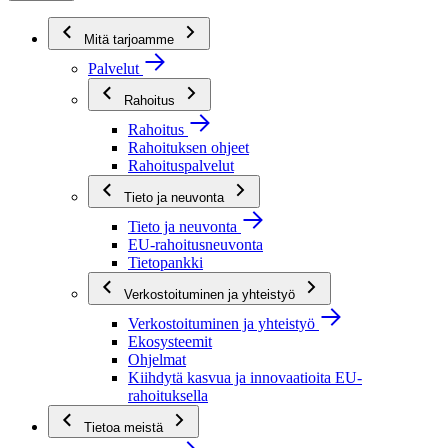
Mitä tarjoamme
Palvelut
Rahoitus
Rahoitus
Rahoituksen ohjeet
Rahoituspalvelut
Tieto ja neuvonta
Tieto ja neuvonta
EU-rahoitusneuvonta
Tietopankki
Verkostoituminen ja yhteistyö
Verkostoituminen ja yhteistyö
Ekosysteemit
Ohjelmat
Kiihdytä kasvua ja innovaatioita EU-
rahoituksella
Tietoa meistä