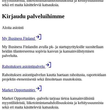
myyntiliideistä, liiketoimintamahdollisuuksista ja kehityssuunnista
sekä eri maita käsitteleviä katsauksia.
Kirjaudu palveluihimme
Aloita asiointi
My Business Finland
My Business Finlandin avulla pk- ja startupyrityksille suositellaan
heidän tilanteeseensa sopivia kasvun ja kansainvälistymisen
palveluita.
Rahoituksen asiointipalvelu
Rahoituksen asiontipalvelun kautta haetaan rahoitusta, raportoidaan
projektin etenemisestä sekä ilmoitetaan muutoksista.
Market Opportunities
Market Opportunities -palvelu tarjoaa tietoa kansainvälisistä
myyntiliideistä, liiketoimintamahdollisuuksista ja kehityssuunnista
sekä eri maita käsitteleviä katsauksia.