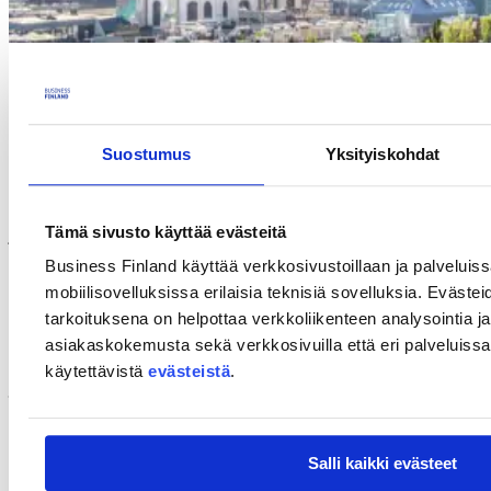
Suostumus
Yksityiskohdat
Business Finland järjestää verkostoitumistapahtuman Wienissä,
Itävallassa 12.10.2023. Suomalaiset yritykset saavat tilaisuuden
esitellä ratkaisunsa, tavata ja keskustella potentiaalisten asiakkaiden
Tämä sivusto käyttää evästeitä
ja yhteistyökumppanien kanssa sekä tutustua aiheeseen liittyviin
liiketoimintamahdollisuuksiin.
Business Finland käyttää verkkosivustoillaan ja palveluis
mobiilisovelluksissa erilaisia teknisiä sovelluksia. Evästei
Verkostoitumistapahtuma järjestetään Vienna Healthcare Groupin
tiloissa. Tilaisuus saattaa sisältää iltatapahtuman. Lisätietoja tästä
tarkoituksena on helpottaa verkkoliikenteen analysointia ja
toimitetaan myöhemmin.
asiakaskokemusta sekä verkkosivuilla että eri palveluissa. 
Huomioikaa että tuotteen/ratkaisun täytyy olla markkinavalmis
käytettävistä
evästeistä
.
ja hyväksytty lääkinnälliseksi laitteeksi.
Tarkemmat tapahtumatiedot löytyvät
englanninkielisiltä
tapahtumasivuilta
.
Salli kaikki evästeet
Yhteystiedot