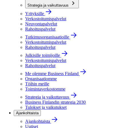
Strategia ja vaikuttavuus
Yrityksille
Verkostoitumispalvelut
Neuvontapalvelut
Rahoituspalvelut
Tutkimusorganisaatioille
Verkostoitumispalvelut
Rahoituspalvelut
Julkisille toimijoille
Verkostoitumispalvelut
Rahoituspalvelut
Me olemme Business Finland
Organisaatiomme
Töihin meille
Toimintaverkostomme
Strategia ja vaikuttavuus
Business Finlandin strategia 2030
Tulokset ja vaikutukset
Ajankohtaista
Ajankohtaista
Uutiset