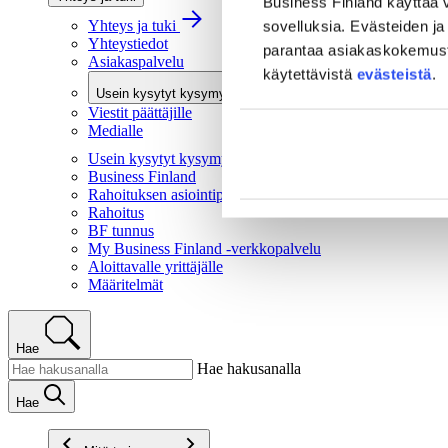
Business Finland käyttää v
Yhteys ja tuki
sovelluksia. Evästeiden ja 
Yhteystiedot
parantaa asiakaskokemusta 
Asiakaspalvelu
käytettävistä
evästeistä
.
Usein kysytyt kysymykset
Viestit päättäjille
Medialle
Usein kysytyt kysymykset
Business Finland
Rahoituksen asiointipalvelu
Rahoitus
BF tunnus
My Business Finland -verkkopalvelu
Aloittavalle yrittäjälle
Määritelmät
Hae
Hae hakusanalla
Hae