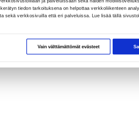
erkkosivustoillaan ja palveluissaan sekä näiden mobiilisovelluksi
kerätyn tiedon tarkoituksena on helpottaa verkkoliikenteen analys
sekä verkkosivuilla että eri palveluissa. Lue lisää tällä sivustol
Vain välttämättömät evästeet
Sa