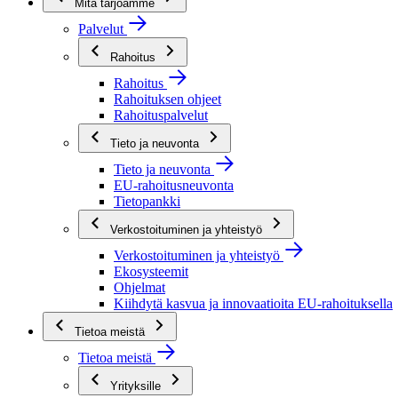
Mitä tarjoamme
Palvelut
Rahoitus
Rahoitus
Rahoituksen ohjeet
Rahoituspalvelut
Tieto ja neuvonta
Tieto ja neuvonta
EU-rahoitusneuvonta
Tietopankki
Verkostoituminen ja yhteistyö
Verkostoituminen ja yhteistyö
Ekosysteemit
Ohjelmat
Kiihdytä kasvua ja innovaatioita EU-rahoituksella
Tietoa meistä
Tietoa meistä
Yrityksille