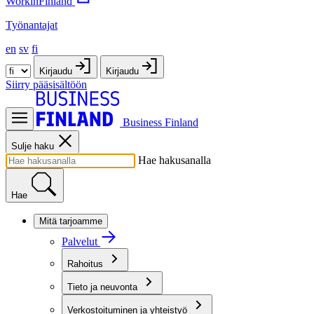
WorkinFinland
Työnantajat
en
sv
fi
Kirjaudu
Kirjaudu
Siirry pääsisältöön
Business Finland
Sulje haku
Hae hakusanalla
Hae
Mitä tarjoamme
Palvelut
Rahoitus
Tieto ja neuvonta
Verkostoituminen ja yhteistyö