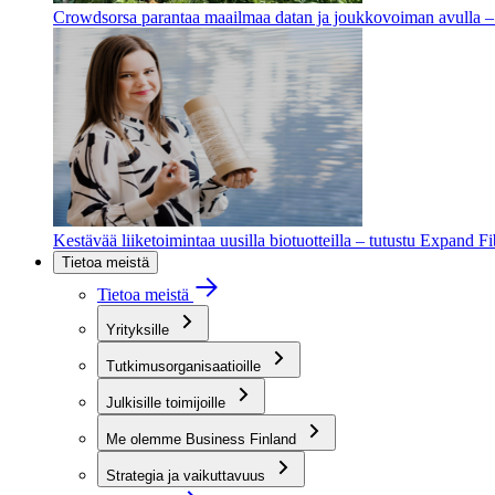
Crowdsorsa parantaa maailmaa datan ja joukkovoiman avulla – t
Kestävää liiketoimintaa uusilla biotuotteilla – tutustu Expand F
Tietoa meistä
Tietoa meistä
Yrityksille
Tutkimusorganisaatioille
Julkisille toimijoille
Me olemme Business Finland
Strategia ja vaikuttavuus