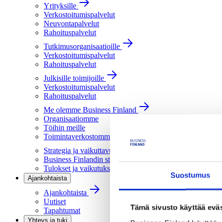
Yrityksille
Verkostoitumispalvelut
Neuvontapalvelut
Rahoituspalvelut
Tutkimusorganisaatioille
Verkostoitumispalvelut
Rahoituspalvelut
Julkisille toimijoille
Verkostoitumispalvelut
Rahoituspalvelut
Me olemme Business Finland
Organisaatiomme
Töihin meille
Toimintaverkostomme
Strategia ja vaikuttavuus
Business Finlandin strategia 2030
Tulokset ja vaikutukset
Suostumus
Ajankohtaista
Ajankohtaista
Uutiset
Tämä sivusto käyttää eväs
Tapahtumat
Yhteys ja tuki