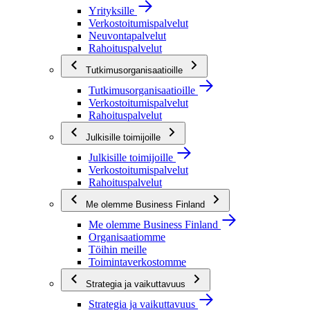
Yrityksille
Verkostoitumispalvelut
Neuvontapalvelut
Rahoituspalvelut
Tutkimusorganisaatioille
Tutkimusorganisaatioille
Verkostoitumispalvelut
Rahoituspalvelut
Julkisille toimijoille
Julkisille toimijoille
Verkostoitumispalvelut
Rahoituspalvelut
Me olemme Business Finland
Me olemme Business Finland
Organisaatiomme
Töihin meille
Toimintaverkostomme
Strategia ja vaikuttavuus
Strategia ja vaikuttavuus