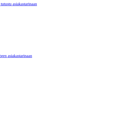
utustu asiakastarinaan
ibren asiakastarinaan