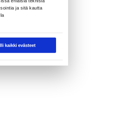
ssa erilaisia teknisiä
ointia ja sitä kautta
la
lli kaikki evästeet