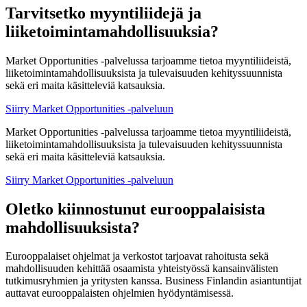
Tarvitsetko myyntiliidejä ja
liiketoimintamahdollisuuksia?
Market Opportunities -palvelussa tarjoamme tietoa myyntiliideistä,
liiketoimintamahdollisuuksista ja tulevaisuuden kehityssuunnista
sekä eri maita käsitteleviä katsauksia.
Siirry Market Opportunities -palveluun
Market Opportunities -palvelussa tarjoamme tietoa myyntiliideistä,
liiketoimintamahdollisuuksista ja tulevaisuuden kehityssuunnista
sekä eri maita käsitteleviä katsauksia.
Siirry Market Opportunities -palveluun
Oletko kiinnostunut eurooppalaisista
mahdollisuuksista?
Eurooppalaiset ohjelmat ja verkostot tarjoavat rahoitusta sekä
mahdollisuuden kehittää osaamista yhteistyössä kansainvälisten
tutkimusryhmien ja yritysten kanssa. Business Finlandin asiantuntijat
auttavat eurooppalaisten ohjelmien hyödyntämisessä.