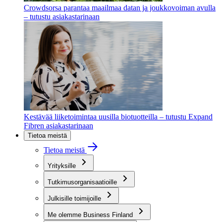
Crowdsorsa parantaa maailmaa datan ja joukkovoiman avulla
– tutustu asiakastarinaan
Kestävää liiketoimintaa uusilla biotuotteilla – tutustu Expand
Fibren asiakastarinaan
Tietoa meistä
Tietoa meistä
Yrityksille
Tutkimusorganisaatioille
Julkisille toimijoille
Me olemme Business Finland