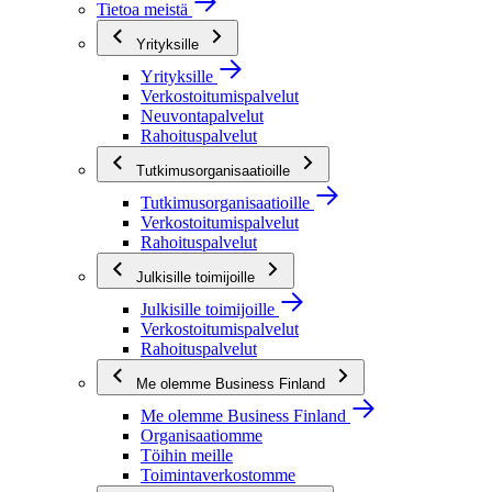
Tietoa meistä
Yrityksille
Yrityksille
Verkostoitumispalvelut
Neuvontapalvelut
Rahoituspalvelut
Tutkimusorganisaatioille
Tutkimusorganisaatioille
Verkostoitumispalvelut
Rahoituspalvelut
Julkisille toimijoille
Julkisille toimijoille
Verkostoitumispalvelut
Rahoituspalvelut
Me olemme Business Finland
Me olemme Business Finland
Organisaatiomme
Töihin meille
Toimintaverkostomme