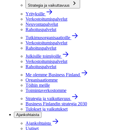
Strategia ja vaikuttavuus
Yrityksille
Verkostoitumispalvelut
Neuvontapalvelut
Rahoituspalvelut
Tutkimusorganisaatioille
Verkostoitumispalvelut
Rahoituspalvelut
Julkisille toimijoille
Verkostoitumispalvelut
Rahoituspalvelut
Me olemme Business Finland
Organisaatiomme
Töihin meille
Toimintaverkostomme
Strategia ja vaikuttavuus
Business Finlandin strategia 2030
Tulokset ja vaikutukset
Ajankohtaista
Ajankohtaista
Uutiset