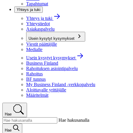
Tapahtumat
Yhteys ja tuki
Yhteys ja tuki
Yhteystiedot
Asiakaspalvelu
Usein kysytyt kysymykset
Viestit päättäjille
Medialle
Usein kysytyt kysymykset
Business Finland
Rahoituksen asiointipalvelu
Rahoitus
BF tunnus
My Business Finland -verkkopalvelu
Aloittavalle yrittäjälle
Määritelmät
Hae
Hae hakusanalla
Hae