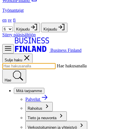
WorkinFinland
Työnantajat
en
sv
fi
Kirjaudu
Kirjaudu
Siirry pääsisältöön
Business Finland
Sulje haku
Hae hakusanalla
Hae
Mitä tarjoamme
Palvelut
Rahoitus
Tieto ja neuvonta
Verkostoituminen ja yhteistyö