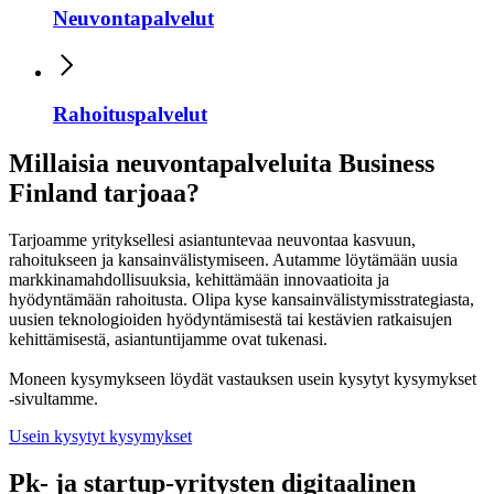
Neuvontapalvelut
Rahoituspalvelut
Millaisia neuvontapalveluita Business
Finland tarjoaa?
Tarjoamme yrityksellesi asiantuntevaa neuvontaa kasvuun,
rahoitukseen ja kansainvälistymiseen. Autamme löytämään uusia
markkinamahdollisuuksia, kehittämään innovaatioita ja
hyödyntämään rahoitusta. Olipa kyse kansainvälistymisstrategiasta,
uusien teknologioiden hyödyntämisestä tai kestävien ratkaisujen
kehittämisestä, asiantuntijamme ovat tukenasi.
Moneen kysymykseen löydät vastauksen usein kysytyt kysymykset
-sivultamme.
Usein kysytyt kysymykset
Pk- ja startup-yritysten digitaalinen