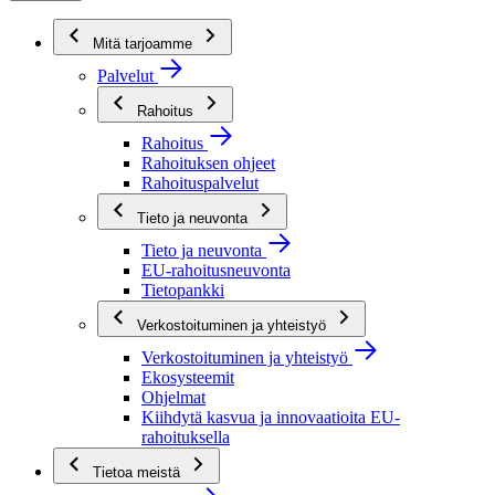
Mitä tarjoamme
Palvelut
Rahoitus
Rahoitus
Rahoituksen ohjeet
Rahoituspalvelut
Tieto ja neuvonta
Tieto ja neuvonta
EU-rahoitusneuvonta
Tietopankki
Verkostoituminen ja yhteistyö
Verkostoituminen ja yhteistyö
Ekosysteemit
Ohjelmat
Kiihdytä kasvua ja innovaatioita EU-
rahoituksella
Tietoa meistä