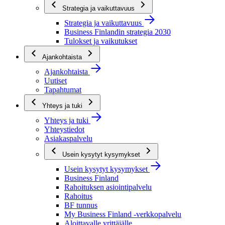
Strategia ja vaikuttavuus
Strategia ja vaikuttavuus
Business Finlandin strategia 2030
Tulokset ja vaikutukset
Ajankohtaista
Ajankohtaista
Uutiset
Tapahtumat
Yhteys ja tuki
Yhteys ja tuki
Yhteystiedot
Asiakaspalvelu
Usein kysytyt kysymykset
Usein kysytyt kysymykset
Business Finland
Rahoituksen asiointipalvelu
Rahoitus
BF tunnus
My Business Finland -verkkopalvelu
Aloittavalle yrittäjälle