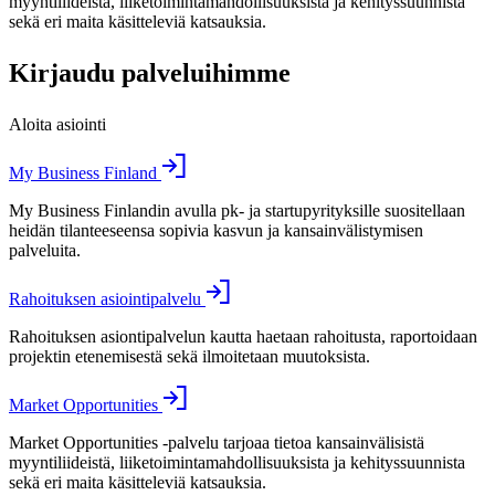
myyntiliideistä, liiketoimintamahdollisuuksista ja kehityssuunnista
sekä eri maita käsitteleviä katsauksia.
Kirjaudu palveluihimme
Aloita asiointi
My Business Finland
My Business Finlandin avulla pk- ja startupyrityksille suositellaan
heidän tilanteeseensa sopivia kasvun ja kansainvälistymisen
palveluita.
Rahoituksen asiointipalvelu
Rahoituksen asiontipalvelun kautta haetaan rahoitusta, raportoidaan
projektin etenemisestä sekä ilmoitetaan muutoksista.
Market Opportunities
Market Opportunities -palvelu tarjoaa tietoa kansainvälisistä
myyntiliideistä, liiketoimintamahdollisuuksista ja kehityssuunnista
sekä eri maita käsitteleviä katsauksia.