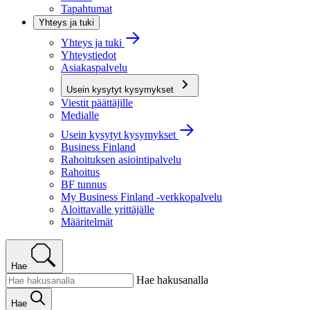
Tapahtumat
Yhteys ja tuki
Yhteys ja tuki
Yhteystiedot
Asiakaspalvelu
Usein kysytyt kysymykset
Viestit päättäjille
Medialle
Usein kysytyt kysymykset
Business Finland
Rahoituksen asiointipalvelu
Rahoitus
BF tunnus
My Business Finland -verkkopalvelu
Aloittavalle yrittäjälle
Määritelmät
Hae
Hae hakusanalla
Hae