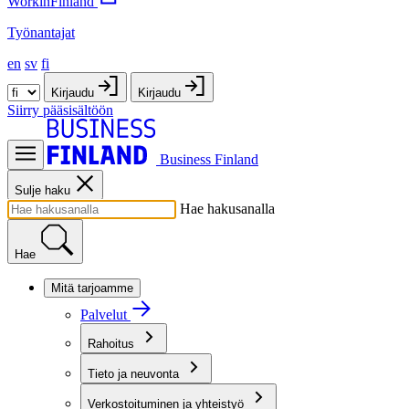
WorkinFinland
Työnantajat
en
sv
fi
Kirjaudu
Kirjaudu
Siirry pääsisältöön
Business Finland
Sulje haku
Hae hakusanalla
Hae
Mitä tarjoamme
Palvelut
Rahoitus
Tieto ja neuvonta
Verkostoituminen ja yhteistyö