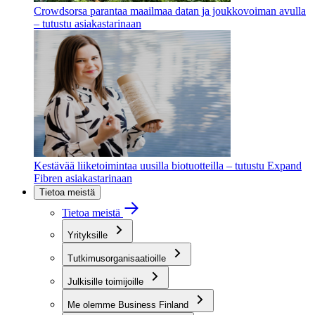
Crowdsorsa parantaa maailmaa datan ja joukkovoiman avulla
– tutustu asiakastarinaan
Kestävää liiketoimintaa uusilla biotuotteilla – tutustu Expand
Fibren asiakastarinaan
Tietoa meistä
Tietoa meistä
Yrityksille
Tutkimusorganisaatioille
Julkisille toimijoille
Me olemme Business Finland