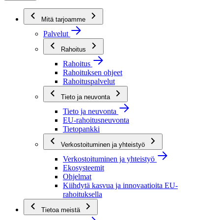
Mitä tarjoamme
Palvelut
Rahoitus
Rahoitus
Rahoituksen ohjeet
Rahoituspalvelut
Tieto ja neuvonta
Tieto ja neuvonta
EU-rahoitusneuvonta
Tietopankki
Verkostoituminen ja yhteistyö
Verkostoituminen ja yhteistyö
Ekosysteemit
Ohjelmat
Kiihdytä kasvua ja innovaatioita EU-
rahoituksella
Tietoa meistä