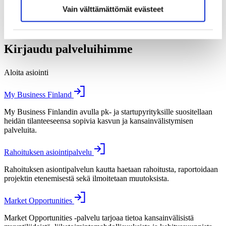
Määritelmät
Vain välttämättömät evästeet
Viestit päättäjille
Medialle
Kirjaudu palveluihimme
Aloita asiointi
My Business Finland
My Business Finlandin avulla pk- ja startupyrityksille suositellaan
heidän tilanteeseensa sopivia kasvun ja kansainvälistymisen
palveluita.
Rahoituksen asiointipalvelu
Rahoituksen asiontipalvelun kautta haetaan rahoitusta, raportoidaan
projektin etenemisestä sekä ilmoitetaan muutoksista.
Market Opportunities
Market Opportunities -palvelu tarjoaa tietoa kansainvälisistä