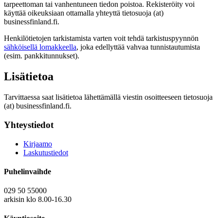
tarpeettoman tai vanhentuneen tiedon poistoa. Rekisteröity voi
käyttää oikeuksiaan ottamalla yhteyttä tietosuoja (at)
businessfinland.fi.
Henkilötietojen tarkistamista varten voit tehdä tarkistuspyynnön
sähköisellä lomakkeella
, joka edellyttää vahvaa tunnistautumista
(esim. pankkitunnukset).
Lisätietoa
Tarvittaessa saat lisätietoa lähettämällä viestin osoitteeseen tietosuoja
(at) businessfinland.fi.
Yhteystiedot
Kirjaamo
Laskutustiedot
Puhelinvaihde
029 50 55000
arkisin klo 8.00-16.30