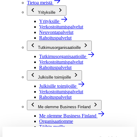
Tietoa meistä
Yrityksille
Yrityksille
Verkostoitumispalvelut
Neuvontapalvelut
Rahoituspalvelut
Tutkimusorganisaatioille
Tutkimusorganisaatioille
Verkostoitumispalvelut
Rahoituspalvelut
Julkisille toimijoille
Julkisille toimijoille
Verkostoitumispalvelut
Rahoituspalvelut
Me olemme Business Finland
Me olemme Business Finland
Organisaatiomme
Töihin meille
Toimintaverkostomme