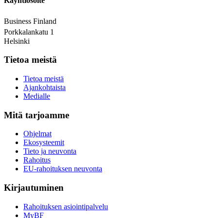
Käyntiosoite
Business Finland
Porkkalankatu 1
Helsinki
Tietoa meistä
Tietoa meistä
Ajankohtaista
Medialle
Mitä tarjoamme
Ohjelmat
Ekosysteemit
Tieto ja neuvonta
Rahoitus
EU-rahoituksen neuvonta
Kirjautuminen
Rahoituksen asiointipalvelu
MyBF