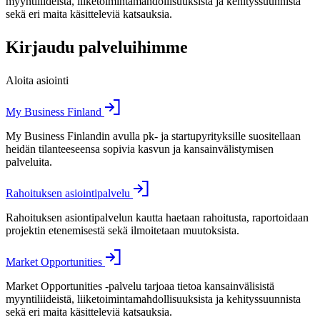
myyntiliideistä, liiketoimintamahdollisuuksista ja kehityssuunnista
sekä eri maita käsitteleviä katsauksia.
Kirjaudu palveluihimme
Aloita asiointi
My Business Finland
My Business Finlandin avulla pk- ja startupyrityksille suositellaan
heidän tilanteeseensa sopivia kasvun ja kansainvälistymisen
palveluita.
Rahoituksen asiointipalvelu
Rahoituksen asiontipalvelun kautta haetaan rahoitusta, raportoidaan
projektin etenemisestä sekä ilmoitetaan muutoksista.
Market Opportunities
Market Opportunities -palvelu tarjoaa tietoa kansainvälisistä
myyntiliideistä, liiketoimintamahdollisuuksista ja kehityssuunnista
sekä eri maita käsitteleviä katsauksia.