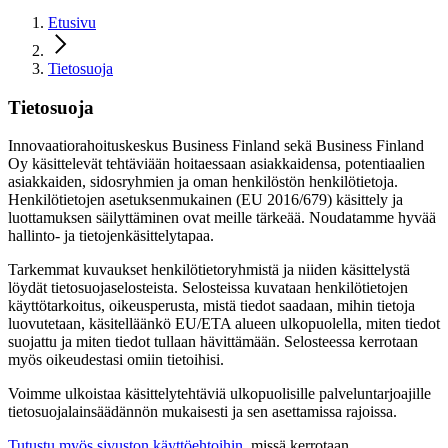
Etusivu
Tietosuoja
Tietosuoja
Innovaatiorahoituskeskus Business Finland sekä Business Finland
Oy käsittelevät tehtäviään hoitaessaan asiakkaidensa, potentiaalien
asiakkaiden, sidosryhmien ja oman henkilöstön henkilötietoja.
Henkilötietojen asetuksenmukainen (EU 2016/679) käsittely ja
luottamuksen säilyttäminen ovat meille tärkeää. Noudatamme hyvää
hallinto- ja tietojenkäsittelytapaa.
Tarkemmat kuvaukset henkilötietoryhmistä ja niiden käsittelystä
löydät tietosuojaselosteista. Selosteissa kuvataan henkilötietojen
käyttötarkoitus, oikeusperusta, mistä tiedot saadaan, mihin tietoja
luovutetaan, käsitelläänkö EU/ETA alueen ulkopuolella, miten tiedot
suojattu ja miten tiedot tullaan hävittämään. Selosteessa kerrotaan
myös oikeudestasi omiin tietoihisi.
Voimme ulkoistaa käsittelytehtäviä ulkopuolisille palveluntarjoajille
tietosuojalainsäädännön mukaisesti ja sen asettamissa rajoissa.
Tutustu myös sivuston käyttöehtoihin
, missä kerrotaan