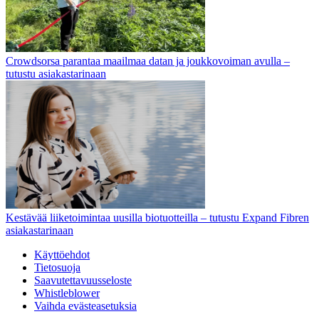
Crowdsorsa parantaa maailmaa datan ja joukkovoiman avulla –
tutustu asiakastarinaan
Kestävää liiketoimintaa uusilla biotuotteilla – tutustu Expand Fibren
asiakastarinaan
Käyttöehdot
Tietosuoja
Saavutettavuusseloste
Whistleblower
Vaihda evästeasetuksia