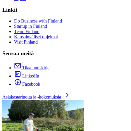
Linkit
Do Business with Finland
Startup in Finland
Team Finland
Kansainväliset ohjelmat
Visit Finland
Seuraa meitä
Tilaa uutiskirje
LinkedIn
Facebook
Asiakastarinoita ja -kokemuksia