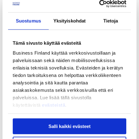
Strategia ja vaikuttavuus
Strategia ja vaikuttavuus
Business Finlandin strategia 2030
Suostumus
Yksityiskohdat
Tietoja
Tulokset ja vaikutukset
Ajankohtaista
Tämä sivusto käyttää evästeitä
Ajankohtaista
Uutiset
Business Finland käyttää verkkosivustoillaan ja
Tapahtumat
palveluissaan sekä näiden mobiilisovelluksissa
Yhteys ja tuki
erilaisia teknisiä sovelluksia. Evästeiden ja kerätyn
Yhteys ja tuki
tiedon tarkoituksena on helpottaa verkkoliikenteen
Yhteystiedot
analysointia ja sitä kautta parantaa
Asiakaspalvelu
asiakaskokemusta sekä verkkosivuilla että eri
Usein kysytyt kysymykset
palveluissa. Lue lisää tällä sivustolla
Usein kysytyt kysymykset
käytettävistä
evästeistä
.
Business Finland
Rahoituksen asiointipalvelu
Rahoitus
Salli kaikki evästeet
BF tunnus
My Business Finland -verkkopalvelu
Aloittavalle yrittäjälle