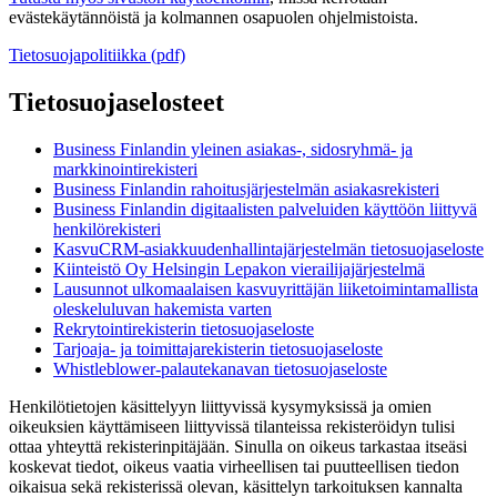
evästekäytännöistä ja kolmannen osapuolen ohjelmistoista.
Tietosuojapolitiikka (pdf)
Tietosuojaselosteet
Business Finlandin yleinen asiakas-, sidosryhmä- ja
markkinointirekisteri
Business Finlandin rahoitusjärjestelmän asiakasrekisteri
Business Finlandin digitaalisten palveluiden käyttöön liittyvä
henkilörekisteri
KasvuCRM-asiakkuudenhallintajärjestelmän tietosuojaseloste
Kiinteistö Oy Helsingin Lepakon vierailijajärjestelmä
Lausunnot ulkomaalaisen kasvuyrittäjän liiketoimintamallista
oleskeluluvan hakemista varten
Rekrytointirekisterin tietosuojaseloste
Tarjoaja- ja toimittajarekisterin tietosuojaseloste
Whistleblower-palautekanavan tietosuojaseloste
Henkilötietojen käsittelyyn liittyvissä kysymyksissä ja omien
oikeuksien käyttämiseen liittyvissä tilanteissa rekisteröidyn tulisi
ottaa yhteyttä rekisterinpitäjään. Sinulla on oikeus tarkastaa itseäsi
koskevat tiedot, oikeus vaatia virheellisen tai puutteellisen tiedon
oikaisua sekä rekisterissä olevan, käsittelyn tarkoituksen kannalta