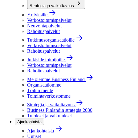
Strategia ja vaikuttavuus
Yrityksille
Verkostoitumispalvelut
Neuvontapalvelut
Rahoituspalvelut
Tutkimusorganisaatioille
Verkostoitumispalvelut
Rahoituspalvelut
Julkisille toimijoille
Verkostoitumispalvelut
Rahoituspalvelut
Me olemme Business Finland
Organisaatiomme
Töihin meille
Toimintaverkostomme
Strategia ja vaikuttavuus
Business Finlandin strategia 2030
Tulokset ja vaikutukset
Ajankohtaista
Ajankohtaista
Uutiset