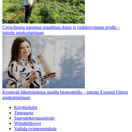
Crowdsorsa parantaa maailmaa datan ja joukkovoiman avulla –
tutustu asiakastarinaan
Kestävää liiketoimintaa uusilla biotuotteilla – tutustu Expand Fibren
asiakastarinaan
Käyttöehdot
Tietosuoja
Saavutettavuusseloste
Whistleblower
Vaihda evästeasetuksia