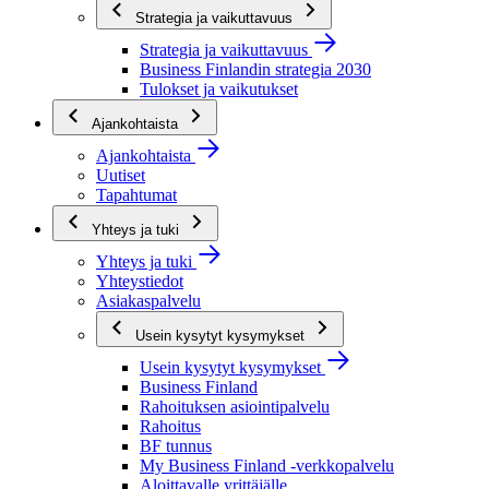
Strategia ja vaikuttavuus
Strategia ja vaikuttavuus
Business Finlandin strategia 2030
Tulokset ja vaikutukset
Ajankohtaista
Ajankohtaista
Uutiset
Tapahtumat
Yhteys ja tuki
Yhteys ja tuki
Yhteystiedot
Asiakaspalvelu
Usein kysytyt kysymykset
Usein kysytyt kysymykset
Business Finland
Rahoituksen asiointipalvelu
Rahoitus
BF tunnus
My Business Finland -verkkopalvelu
Aloittavalle yrittäjälle