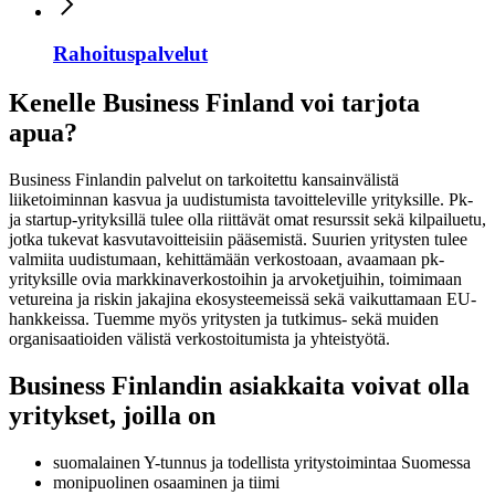
Rahoituspalvelut
Kenelle Business Finland voi tarjota
apua?
Business Finlandin palvelut on tarkoitettu kansainvälistä
liiketoiminnan kasvua ja uudistumista tavoitteleville yrityksille. Pk-
ja startup-yrityksillä tulee olla riittävät omat resurssit sekä kilpailuetu,
jotka tukevat kasvutavoitteisiin pääsemistä. Suurien yritysten tulee
valmiita uudistumaan, kehittämään verkostoaan, avaamaan pk-
yrityksille ovia markkinaverkostoihin ja arvoketjuihin, toimimaan
vetureina ja riskin jakajina ekosysteemeissä sekä vaikuttamaan EU-
hankkeissa. Tuemme myös yritysten ja tutkimus- sekä muiden
organisaatioiden välistä verkostoitumista ja yhteistyötä.
Business Finlandin asiakkaita voivat olla
yritykset, joilla on
suomalainen Y-tunnus ja todellista yritystoimintaa Suomessa
monipuolinen osaaminen ja tiimi