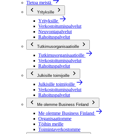
Tietoa meistä
Yrityksille
Yrityksille
Verkostoitumispalvelut
Neuvontapalvelut
Rahoituspalvelut
Tutkimusorganisaatioille
Tutkimusorganisaatioille
Verkostoitumispalvelut
Rahoituspalvelut
Julkisille toimijoille
Julkisille toimijoille
Verkostoitumispalvelut
Rahoituspalvelut
Me olemme Business Finland
Me olemme Business Finland
Organisaatiomme
Töihin meille
Toimintaverkostomme