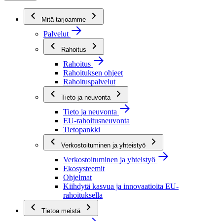
Mitä tarjoamme
Palvelut
Rahoitus
Rahoitus
Rahoituksen ohjeet
Rahoituspalvelut
Tieto ja neuvonta
Tieto ja neuvonta
EU-rahoitusneuvonta
Tietopankki
Verkostoituminen ja yhteistyö
Verkostoituminen ja yhteistyö
Ekosysteemit
Ohjelmat
Kiihdytä kasvua ja innovaatioita EU-
rahoituksella
Tietoa meistä