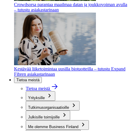
Crowdsorsa parantaa maailmaa datan ja joukkovoiman avulla
– tutustu asiakastarinaan
Kestävää liiketoimintaa uusilla biotuotteilla – tutustu Expand
Fibren asiakastarinaan
Tietoa meistä
Tietoa meistä
Yrityksille
Tutkimusorganisaatioille
Julkisille toimijoille
Me olemme Business Finland