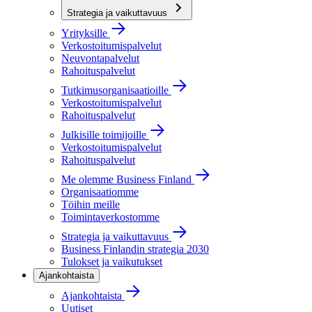
Strategia ja vaikuttavuus
Yrityksille
Verkostoitumispalvelut
Neuvontapalvelut
Rahoituspalvelut
Tutkimusorganisaatioille
Verkostoitumispalvelut
Rahoituspalvelut
Julkisille toimijoille
Verkostoitumispalvelut
Rahoituspalvelut
Me olemme Business Finland
Organisaatiomme
Töihin meille
Toimintaverkostomme
Strategia ja vaikuttavuus
Business Finlandin strategia 2030
Tulokset ja vaikutukset
Ajankohtaista
Ajankohtaista
Uutiset