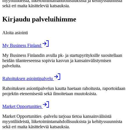
myyntiliideistä, liiketoimintamahdollisuuksista ja kehityssuunnista
sekä eri maita käsitteleviä katsauksia.
Kirjaudu palveluihimme
Aloita asiointi
My Business Finland
My Business Finlandin avulla pk- ja startupyrityksille suositellaan
heidän tilanteeseensa sopivia kasvun ja kansainvälistymisen
palveluita.
Rahoituksen asiointipalvelu
Rahoituksen asiontipalvelun kautta haetaan rahoitusta, raportoidaan
projektin etenemisestä sekä ilmoitetaan muutoksista.
Market Opportunities
Market Opportunities -palvelu tarjoaa tietoa kansainvälisistä
myyntiliideistä, liiketoimintamahdollisuuksista ja kehityssuunnista
sekä eri maita käsitteleviä katsauksia.