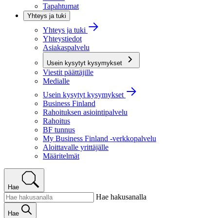
Tapahtumat
Yhteys ja tuki
Yhteys ja tuki
Yhteystiedot
Asiakaspalvelu
Usein kysytyt kysymykset
Viestit päättäjille
Medialle
Usein kysytyt kysymykset
Business Finland
Rahoituksen asiointipalvelu
Rahoitus
BF tunnus
My Business Finland -verkkopalvelu
Aloittavalle yrittäjälle
Määritelmät
Hae
Hae hakusanalla
Hae