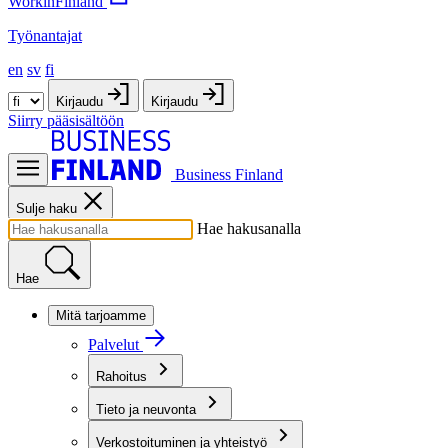
WorkinFinland
Työnantajat
en
sv
fi
Kirjaudu
Kirjaudu
Siirry pääsisältöön
Business Finland
Sulje haku
Hae hakusanalla
Hae
Mitä tarjoamme
Palvelut
Rahoitus
Tieto ja neuvonta
Verkostoituminen ja yhteistyö