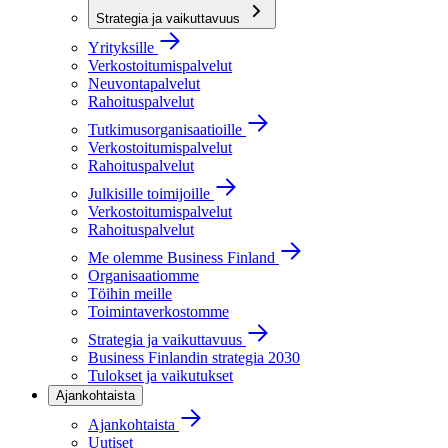
Strategia ja vaikuttavuus
Yrityksille
Verkostoitumispalvelut
Neuvontapalvelut
Rahoituspalvelut
Tutkimusorganisaatioille
Verkostoitumispalvelut
Rahoituspalvelut
Julkisille toimijoille
Verkostoitumispalvelut
Rahoituspalvelut
Me olemme Business Finland
Organisaatiomme
Töihin meille
Toimintaverkostomme
Strategia ja vaikuttavuus
Business Finlandin strategia 2030
Tulokset ja vaikutukset
Ajankohtaista
Ajankohtaista
Uutiset