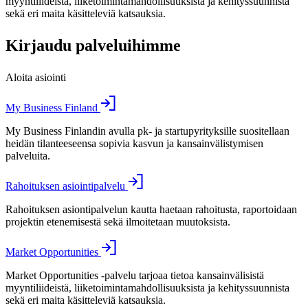
myyntiliideistä, liiketoimintamahdollisuuksista ja kehityssuunnista
sekä eri maita käsitteleviä katsauksia.
Kirjaudu palveluihimme
Aloita asiointi
My Business Finland
My Business Finlandin avulla pk- ja startupyrityksille suositellaan
heidän tilanteeseensa sopivia kasvun ja kansainvälistymisen
palveluita.
Rahoituksen asiointipalvelu
Rahoituksen asiontipalvelun kautta haetaan rahoitusta, raportoidaan
projektin etenemisestä sekä ilmoitetaan muutoksista.
Market Opportunities
Market Opportunities -palvelu tarjoaa tietoa kansainvälisistä
myyntiliideistä, liiketoimintamahdollisuuksista ja kehityssuunnista
sekä eri maita käsitteleviä katsauksia.