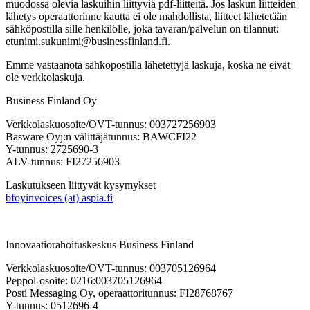
muodossa olevia laskuihin liittyviä pdf-liitteitä. Jos laskun liitteiden
lähetys operaattorinne kautta ei ole mahdollista, liitteet lähetetään
sähköpostilla sille henkilölle, joka tavaran/palvelun on tilannut:
etunimi.sukunimi@businessfinland.fi.
Emme vastaanota sähköpostilla lähetettyjä laskuja, koska ne eivät
ole verkkolaskuja.
Business Finland Oy
Verkkolaskuosoite/OVT-tunnus: 003727256903
Basware Oyj:n välittäjätunnus: BAWCFI22
Y-tunnus: 2725690-3
ALV-tunnus: FI27256903
Laskutukseen liittyvät kysymykset
bfoyinvoices (at) aspia.fi
Innovaatiorahoituskeskus Business Finland
Verkkolaskuosoite/OVT-tunnus: 003705126964
Peppol-osoite: 0216:003705126964
Posti Messaging Oy, operaattoritunnus: FI28768767
Y-tunnus: 0512696-4