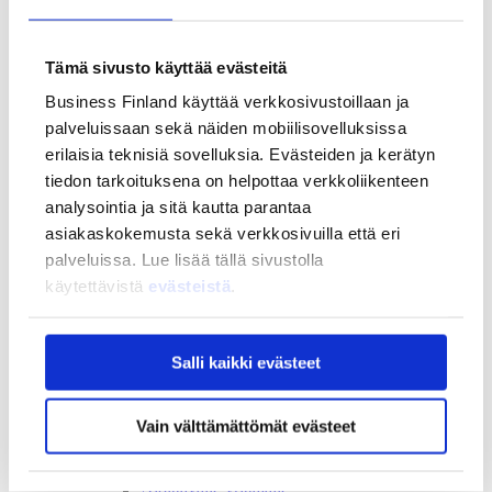
Strategia ja vaikuttavuus
Strategia ja vaikuttavuus
Tämä sivusto käyttää evästeitä
Business Finlandin strategia 2030
Tulokset ja vaikutukset
Business Finland käyttää verkkosivustoillaan ja
Ajankohtaista
palveluissaan sekä näiden mobiilisovelluksissa
erilaisia teknisiä sovelluksia. Evästeiden ja kerätyn
Ajankohtaista
Uutiset
tiedon tarkoituksena on helpottaa verkkoliikenteen
Tapahtumat
analysointia ja sitä kautta parantaa
Yhteys ja tuki
asiakaskokemusta sekä verkkosivuilla että eri
palveluissa. Lue lisää tällä sivustolla
Yhteys ja tuki
Yhteystiedot
käytettävistä
evästeistä
.
Asiakaspalvelu
Usein kysytyt kysymykset
Salli kaikki evästeet
Usein kysytyt kysymykset
Business Finland
Rahoituksen asiointipalvelu
Vain välttämättömät evästeet
Rahoitus
BF tunnus
My Business Finland -verkkopalvelu
Aloittavalle yrittäjälle