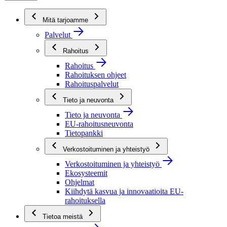
Mitä tarjoamme
Palvelut
Rahoitus
Rahoitus
Rahoituksen ohjeet
Rahoituspalvelut
Tieto ja neuvonta
Tieto ja neuvonta
EU-rahoitusneuvonta
Tietopankki
Verkostoituminen ja yhteistyö
Verkostoituminen ja yhteistyö
Ekosysteemit
Ohjelmat
Kiihdytä kasvua ja innovaatioita EU-
rahoituksella
Tietoa meistä