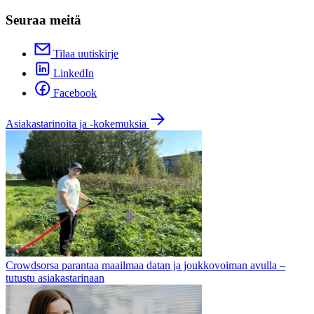
Seuraa meitä
Tilaa uutiskirje
LinkedIn
Facebook
Asiakastarinoita ja -kokemuksia
Crowdsorsa parantaa maailmaa datan ja joukkovoiman avulla –
tutustu asiakastarinaan