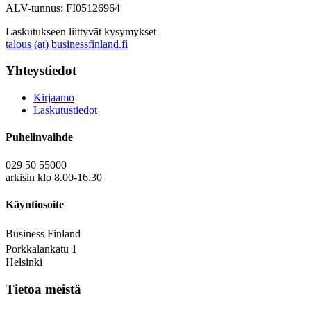
ALV-tunnus: FI05126964
Laskutukseen liittyvät kysymykset
talous (at) businessfinland.fi
Yhteystiedot
Kirjaamo
Laskutustiedot
Puhelinvaihde
029 50 55000
arkisin klo 8.00-16.30
Käyntiosoite
Business Finland
Porkkalankatu 1
Helsinki
Tietoa meistä