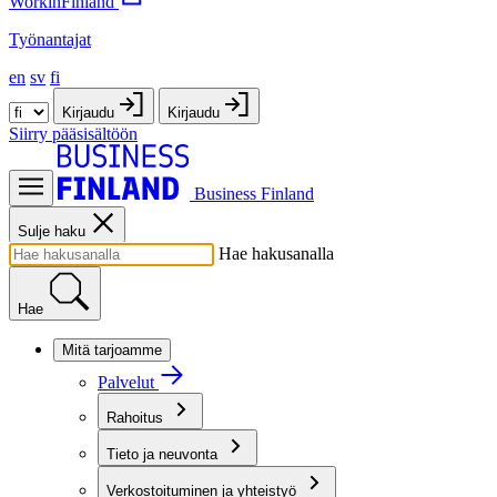
WorkinFinland
Työnantajat
en
sv
fi
Kirjaudu
Kirjaudu
Siirry pääsisältöön
Business Finland
Sulje haku
Hae hakusanalla
Hae
Mitä tarjoamme
Palvelut
Rahoitus
Tieto ja neuvonta
Verkostoituminen ja yhteistyö