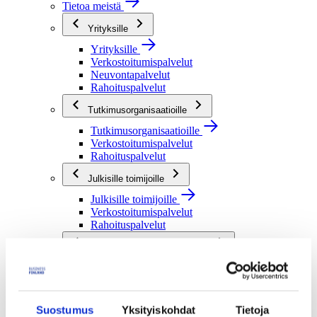
Tietoa meistä
Yrityksille
Yrityksille
Verkostoitumispalvelut
Neuvontapalvelut
Rahoituspalvelut
Tutkimusorganisaatioille
Tutkimusorganisaatioille
Verkostoitumispalvelut
Rahoituspalvelut
Julkisille toimijoille
Julkisille toimijoille
Verkostoitumispalvelut
Rahoituspalvelut
Me olemme Business Finland
Me olemme Business Finland
Organisaatiomme
Töihin meille
Toimintaverkostomme
Suostumus
Yksityiskohdat
Tietoja