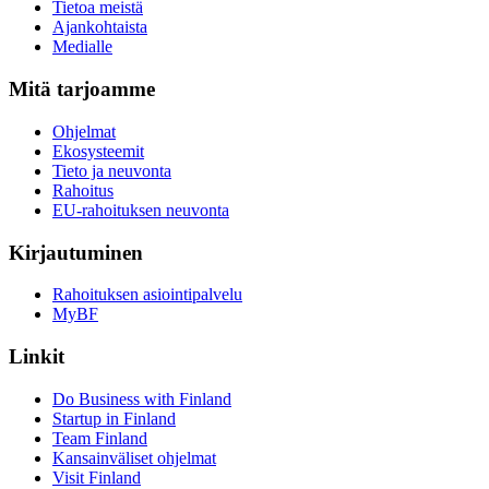
Tietoa meistä
Ajankohtaista
Medialle
Mitä tarjoamme
Ohjelmat
Ekosysteemit
Tieto ja neuvonta
Rahoitus
EU-rahoituksen neuvonta
Kirjautuminen
Rahoituksen asiointipalvelu
MyBF
Linkit
Do Business with Finland
Startup in Finland
Team Finland
Kansainväliset ohjelmat
Visit Finland