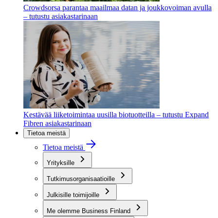
Crowdsorsa parantaa maailmaa datan ja joukkovoiman avulla
– tutustu asiakastarinaan
Kestävää liiketoimintaa uusilla biotuotteilla – tutustu Expand
Fibren asiakastarinaan
Tietoa meistä
Tietoa meistä
Yrityksille
Tutkimusorganisaatioille
Julkisille toimijoille
Me olemme Business Finland