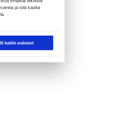
ssa erilaisia teknisiä
ointia ja sitä kautta
la
lli kaikki evästeet