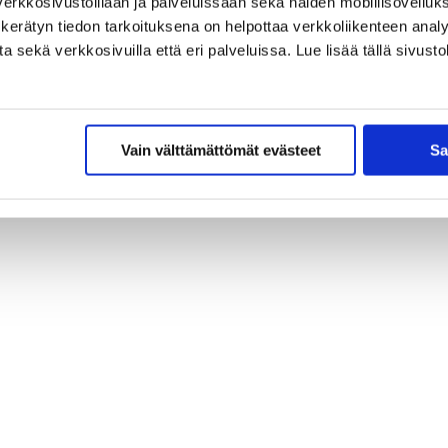
erkkosivustoillaan ja palveluissaan sekä näiden mobiilisovelluksi
kerätyn tiedon tarkoituksena on helpottaa verkkoliikenteen analys
sekä verkkosivuilla että eri palveluissa. Lue lisää tällä sivustol
Vain välttämättömät evästeet
Sa