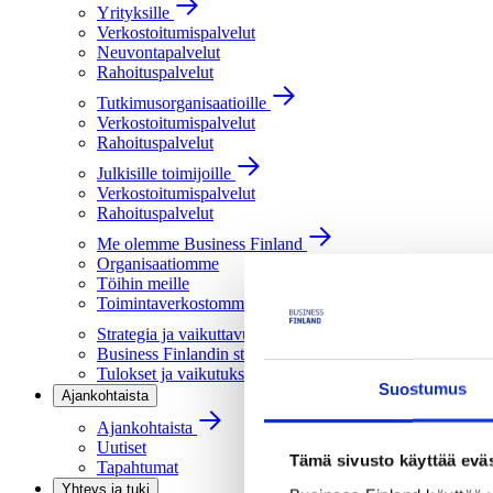
Yrityksille
Verkostoitumispalvelut
Neuvontapalvelut
Rahoituspalvelut
Tutkimusorganisaatioille
Verkostoitumispalvelut
Rahoituspalvelut
Julkisille toimijoille
Verkostoitumispalvelut
Rahoituspalvelut
Me olemme Business Finland
Organisaatiomme
Töihin meille
Toimintaverkostomme
Strategia ja vaikuttavuus
Business Finlandin strategia 2030
Tulokset ja vaikutukset
Suostumus
Ajankohtaista
Ajankohtaista
Uutiset
Tämä sivusto käyttää eväs
Tapahtumat
Yhteys ja tuki