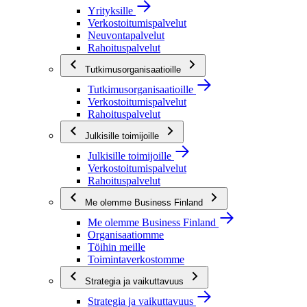
Yrityksille
Verkostoitumispalvelut
Neuvontapalvelut
Rahoituspalvelut
Tutkimusorganisaatioille
Tutkimusorganisaatioille
Verkostoitumispalvelut
Rahoituspalvelut
Julkisille toimijoille
Julkisille toimijoille
Verkostoitumispalvelut
Rahoituspalvelut
Me olemme Business Finland
Me olemme Business Finland
Organisaatiomme
Töihin meille
Toimintaverkostomme
Strategia ja vaikuttavuus
Strategia ja vaikuttavuus