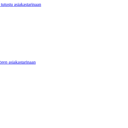
utustu asiakastarinaan
ibren asiakastarinaan