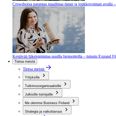
Crowdsorsa parantaa maailmaa datan ja joukkovoiman avulla – t
Kestävää liiketoimintaa uusilla biotuotteilla – tutustu Expand F
Tietoa meistä
Tietoa meistä
Yrityksille
Tutkimusorganisaatioille
Julkisille toimijoille
Me olemme Business Finland
Strategia ja vaikuttavuus