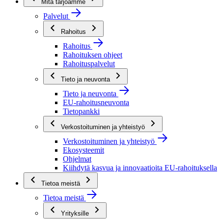
Mitä tarjoamme
Palvelut
Rahoitus
Rahoitus
Rahoituksen ohjeet
Rahoituspalvelut
Tieto ja neuvonta
Tieto ja neuvonta
EU-rahoitusneuvonta
Tietopankki
Verkostoituminen ja yhteistyö
Verkostoituminen ja yhteistyö
Ekosysteemit
Ohjelmat
Kiihdytä kasvua ja innovaatioita EU-rahoituksella
Tietoa meistä
Tietoa meistä
Yrityksille