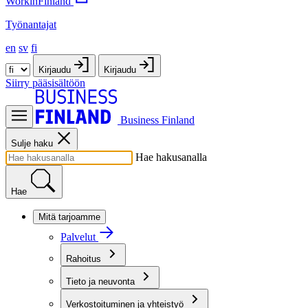
WorkinFinland
Työnantajat
en
sv
fi
Kirjaudu
Kirjaudu
Siirry pääsisältöön
Business Finland
Sulje haku
Hae hakusanalla
Hae
Mitä tarjoamme
Palvelut
Rahoitus
Tieto ja neuvonta
Verkostoituminen ja yhteistyö