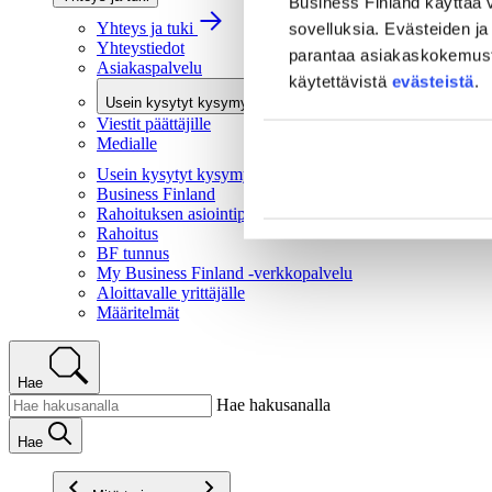
Business Finland käyttää v
Yhteys ja tuki
sovelluksia. Evästeiden ja 
Yhteystiedot
parantaa asiakaskokemusta 
Asiakaspalvelu
käytettävistä
evästeistä
.
Usein kysytyt kysymykset
Viestit päättäjille
Medialle
Usein kysytyt kysymykset
Business Finland
Rahoituksen asiointipalvelu
Rahoitus
BF tunnus
My Business Finland -verkkopalvelu
Aloittavalle yrittäjälle
Määritelmät
Hae
Hae hakusanalla
Hae