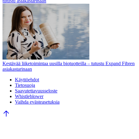
tutustu asiakastarinaan
Kestävää liiketoimintaa uusilla biotuotteilla – tutustu Expand Fibren
asiakastarinaan
Käyttöehdot
Tietosuoja
Saavutettavuusseloste
Whistleblower
Vaihda evästeasetuksia