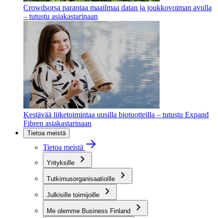
Crowdsorsa parantaa maailmaa datan ja joukkovoiman avulla
– tutustu asiakastarinaan
Kestävää liiketoimintaa uusilla biotuotteilla – tutustu Expand
Fibren asiakastarinaan
Tietoa meistä
Tietoa meistä
Yrityksille
Tutkimusorganisaatioille
Julkisille toimijoille
Me olemme Business Finland