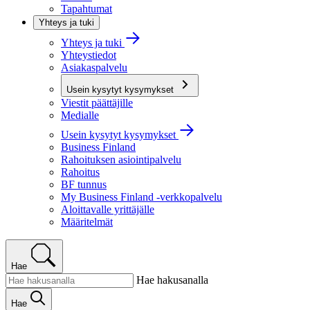
Tapahtumat
Yhteys ja tuki
Yhteys ja tuki
Yhteystiedot
Asiakaspalvelu
Usein kysytyt kysymykset
Viestit päättäjille
Medialle
Usein kysytyt kysymykset
Business Finland
Rahoituksen asiointipalvelu
Rahoitus
BF tunnus
My Business Finland -verkkopalvelu
Aloittavalle yrittäjälle
Määritelmät
Hae
Hae hakusanalla
Hae