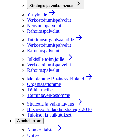
Strategia ja vaikuttavuus
Yrityksille
Verkostoitumispalvelut
Neuvontapalvelut
Rahoituspalvelut
Tutkimusorganisaatioille
Verkostoitumispalvelut
Rahoituspalvelut
Julkisille toimijoille
Verkostoitumispalvelut
Rahoituspalvelut
Me olemme Business Finland
Organisaatiomme
Töihin meille
Toimintaverkostomme
Strategia ja vaikuttavuus
Business Finlandin strategia 2030
Tulokset ja vaikutukset
Ajankohtaista
Ajankohtaista
Uutiset