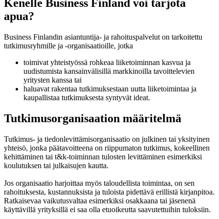
Kenelle Business Finland voi tarjota
apua?
Business Finlandin asiantuntija- ja rahoituspalvelut on tarkoitettu
tutkimusryhmille ja -organisaatioille, jotka
toimivat yhteistyössä rohkeaa liiketoiminnan kasvua ja
uudistumista kansainvälisillä markkinoilla tavoittelevien
yritysten kanssa tai
haluavat rakentaa tutkimuksestaan uutta liiketoimintaa ja
kaupallistaa tutkimuksesta syntyvät ideat.
Tutkimusorganisaation määritelmä
Tutkimus- ja tiedonlevittämisorganisaatio on julkinen tai yksityinen
yhteisö, jonka päätavoitteena on riippumaton tutkimus, kokeellinen
kehittäminen tai t&k-toiminnan tulosten levittäminen esimerkiksi
koulutuksen tai julkaisujen kautta.
Jos organisaatio harjoittaa myös taloudellista toimintaa, on sen
rahoituksesta, kustannuksista ja tuloista pidettävä erillistä kirjanpitoa.
Ratkaisevaa vaikutusvaltaa esimerkiksi osakkaana tai jäsenenä
käyttävillä yrityksillä ei saa olla etuoikeutta saavutettuihin tuloksiin.