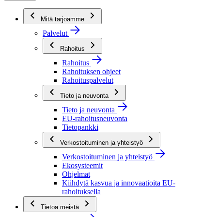
Mitä tarjoamme
Palvelut
Rahoitus
Rahoitus
Rahoituksen ohjeet
Rahoituspalvelut
Tieto ja neuvonta
Tieto ja neuvonta
EU-rahoitusneuvonta
Tietopankki
Verkostoituminen ja yhteistyö
Verkostoituminen ja yhteistyö
Ekosysteemit
Ohjelmat
Kiihdytä kasvua ja innovaatioita EU-
rahoituksella
Tietoa meistä