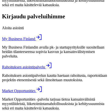
myyntiliideistä, liiketoimintamahdollisuuksista ja kehityssuunnista
sekä eri maita käsitteleviä katsauksia.
Kirjaudu palveluihimme
Aloita asiointi
My Business Finland
My Business Finlandin avulla pk- ja startupyrityksille suositellaan
heidän tilanteeseensa sopivia kasvun ja kansainvälistymisen
palveluita.
Rahoituksen asiointipalvelu
Rahoituksen asiontipalvelun kautta haetaan rahoitusta, raportoidaan
projektin etenemisestä sekä ilmoitetaan muutoksista.
Market Opportunities
Market Opportunities -palvelu tarjoaa tietoa kansainvälisistä
myyntiliideistä, liiketoimintamahdollisuuksista ja kehityssuunnista
sekä eri maita käsitteleviä katsauksia.