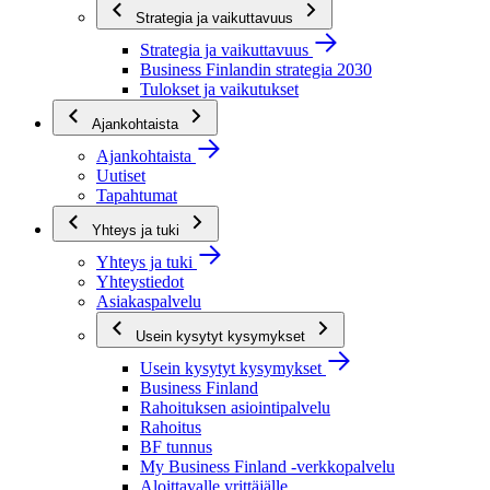
Strategia ja vaikuttavuus
Strategia ja vaikuttavuus
Business Finlandin strategia 2030
Tulokset ja vaikutukset
Ajankohtaista
Ajankohtaista
Uutiset
Tapahtumat
Yhteys ja tuki
Yhteys ja tuki
Yhteystiedot
Asiakaspalvelu
Usein kysytyt kysymykset
Usein kysytyt kysymykset
Business Finland
Rahoituksen asiointipalvelu
Rahoitus
BF tunnus
My Business Finland -verkkopalvelu
Aloittavalle yrittäjälle