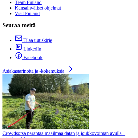
Team Finland
Kansainväliset ohjelmat
Visit Finland
Seuraa meitä
Tilaa uutiskirje
LinkedIn
Facebook
Asiakastarinoita ja -kokemuksia
Crowdsorsa parantaa maailmaa datan ja joukkovoiman avulla –