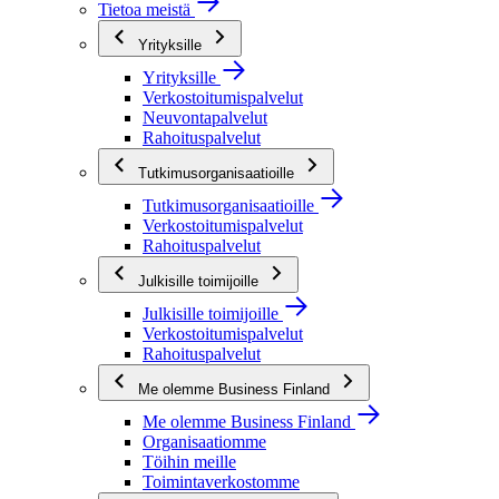
Tietoa meistä
Yrityksille
Yrityksille
Verkostoitumispalvelut
Neuvontapalvelut
Rahoituspalvelut
Tutkimusorganisaatioille
Tutkimusorganisaatioille
Verkostoitumispalvelut
Rahoituspalvelut
Julkisille toimijoille
Julkisille toimijoille
Verkostoitumispalvelut
Rahoituspalvelut
Me olemme Business Finland
Me olemme Business Finland
Organisaatiomme
Töihin meille
Toimintaverkostomme