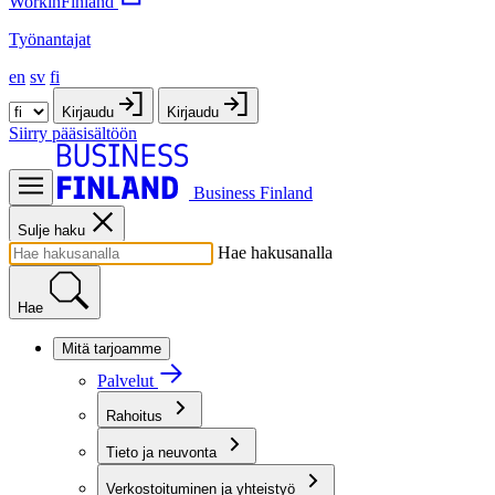
WorkinFinland
Työnantajat
en
sv
fi
Kirjaudu
Kirjaudu
Siirry pääsisältöön
Business Finland
Sulje haku
Hae hakusanalla
Hae
Mitä tarjoamme
Palvelut
Rahoitus
Tieto ja neuvonta
Verkostoituminen ja yhteistyö