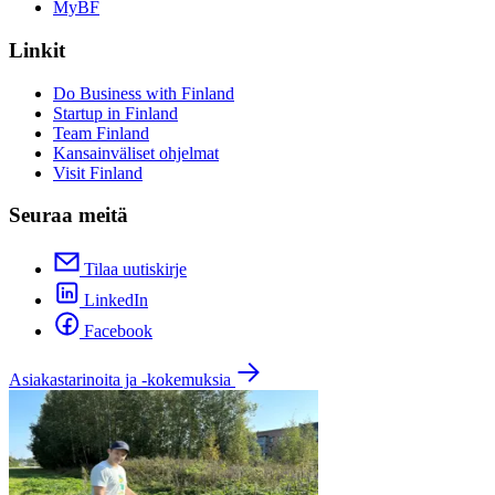
MyBF
Linkit
Do Business with Finland
Startup in Finland
Team Finland
Kansainväliset ohjelmat
Visit Finland
Seuraa meitä
Tilaa uutiskirje
LinkedIn
Facebook
Asiakastarinoita ja -kokemuksia