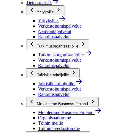
Tietoa meistä
Yrityksille
Yrityksille
Verkostoitumispalvelut
Neuvontapalvelut
Rahoituspalvelut
Tutkimusorganisaatioille
Tutkimusorganisaatioille
Verkostoitumispalvelut
Rahoituspalvelut
Julkisille toimijoille
Julkisille toimijoille
Verkostoitumispalvelut
Rahoituspalvelut
Me olemme Business Finland
Me olemme Business Finland
Organisaatiomme
Töihin meille
Toimintaverkostomme