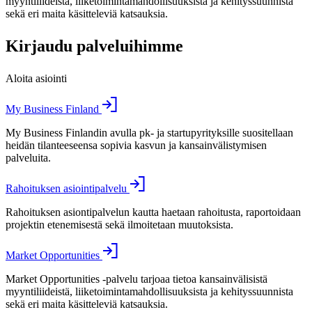
myyntiliideistä, liiketoimintamahdollisuuksista ja kehityssuunnista
sekä eri maita käsitteleviä katsauksia.
Kirjaudu palveluihimme
Aloita asiointi
My Business Finland
My Business Finlandin avulla pk- ja startupyrityksille suositellaan
heidän tilanteeseensa sopivia kasvun ja kansainvälistymisen
palveluita.
Rahoituksen asiointipalvelu
Rahoituksen asiontipalvelun kautta haetaan rahoitusta, raportoidaan
projektin etenemisestä sekä ilmoitetaan muutoksista.
Market Opportunities
Market Opportunities -palvelu tarjoaa tietoa kansainvälisistä
myyntiliideistä, liiketoimintamahdollisuuksista ja kehityssuunnista
sekä eri maita käsitteleviä katsauksia.