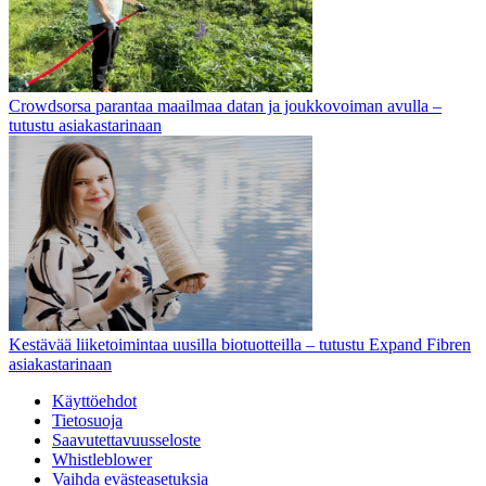
Crowdsorsa parantaa maailmaa datan ja joukkovoiman avulla –
tutustu asiakastarinaan
Kestävää liiketoimintaa uusilla biotuotteilla – tutustu Expand Fibren
asiakastarinaan
Käyttöehdot
Tietosuoja
Saavutettavuusseloste
Whistleblower
Vaihda evästeasetuksia