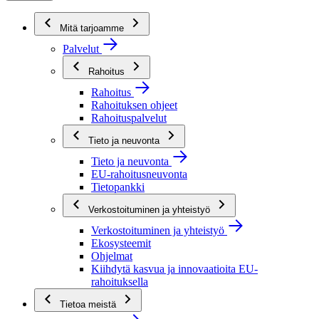
Mitä tarjoamme
Palvelut
Rahoitus
Rahoitus
Rahoituksen ohjeet
Rahoituspalvelut
Tieto ja neuvonta
Tieto ja neuvonta
EU-rahoitusneuvonta
Tietopankki
Verkostoituminen ja yhteistyö
Verkostoituminen ja yhteistyö
Ekosysteemit
Ohjelmat
Kiihdytä kasvua ja innovaatioita EU-
rahoituksella
Tietoa meistä