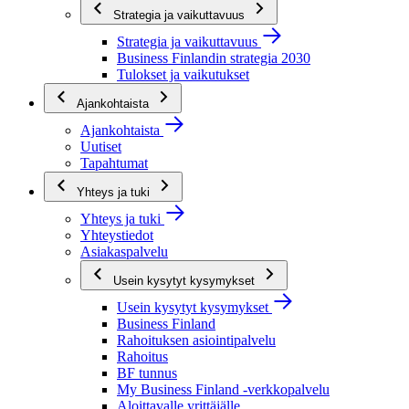
Strategia ja vaikuttavuus
Strategia ja vaikuttavuus
Business Finlandin strategia 2030
Tulokset ja vaikutukset
Ajankohtaista
Ajankohtaista
Uutiset
Tapahtumat
Yhteys ja tuki
Yhteys ja tuki
Yhteystiedot
Asiakaspalvelu
Usein kysytyt kysymykset
Usein kysytyt kysymykset
Business Finland
Rahoituksen asiointipalvelu
Rahoitus
BF tunnus
My Business Finland -verkkopalvelu
Aloittavalle yrittäjälle