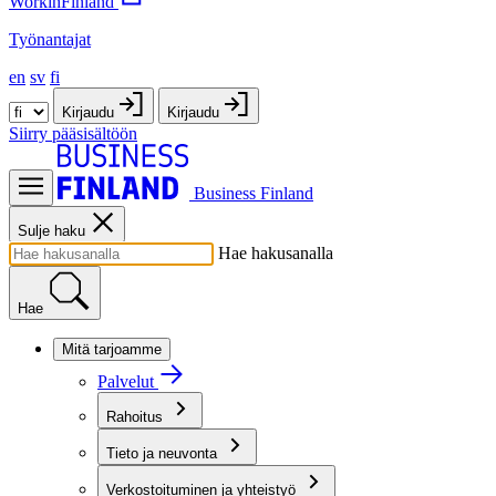
WorkinFinland
Työnantajat
en
sv
fi
Kirjaudu
Kirjaudu
Siirry pääsisältöön
Business Finland
Sulje haku
Hae hakusanalla
Hae
Mitä tarjoamme
Palvelut
Rahoitus
Tieto ja neuvonta
Verkostoituminen ja yhteistyö