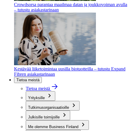
Crowdsorsa parantaa maailmaa datan ja joukkovoiman avulla
– tutustu asiakastarinaan
Kestävää liiketoimintaa uusilla biotuotteilla – tutustu Expand
Fibren asiakastarinaan
Tietoa meistä
Tietoa meistä
Yrityksille
Tutkimusorganisaatioille
Julkisille toimijoille
Me olemme Business Finland