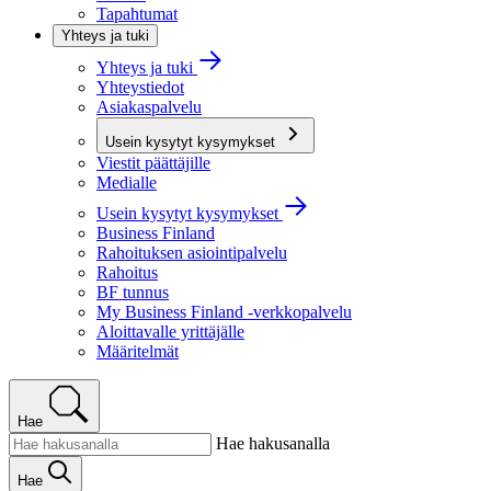
Tapahtumat
Yhteys ja tuki
Yhteys ja tuki
Yhteystiedot
Asiakaspalvelu
Usein kysytyt kysymykset
Viestit päättäjille
Medialle
Usein kysytyt kysymykset
Business Finland
Rahoituksen asiointipalvelu
Rahoitus
BF tunnus
My Business Finland -verkkopalvelu
Aloittavalle yrittäjälle
Määritelmät
Hae
Hae hakusanalla
Hae