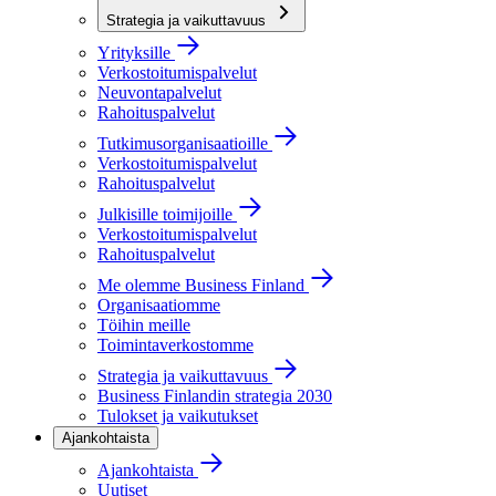
Strategia ja vaikuttavuus
Yrityksille
Verkostoitumispalvelut
Neuvontapalvelut
Rahoituspalvelut
Tutkimusorganisaatioille
Verkostoitumispalvelut
Rahoituspalvelut
Julkisille toimijoille
Verkostoitumispalvelut
Rahoituspalvelut
Me olemme Business Finland
Organisaatiomme
Töihin meille
Toimintaverkostomme
Strategia ja vaikuttavuus
Business Finlandin strategia 2030
Tulokset ja vaikutukset
Ajankohtaista
Ajankohtaista
Uutiset