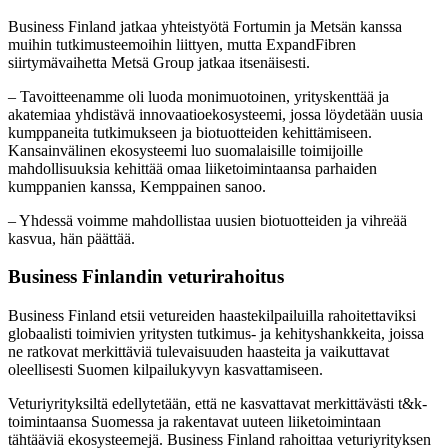
Business Finland jatkaa yhteistyötä Fortumin ja Metsän kanssa
muihin tutkimusteemoihin liittyen, mutta ExpandFibren
siirtymävaihetta Metsä Group jatkaa itsenäisesti.
– Tavoitteenamme oli luoda monimuotoinen, yrityskenttää ja
akatemiaa yhdistävä innovaatioekosysteemi, jossa löydetään uusia
kumppaneita tutkimukseen ja biotuotteiden kehittämiseen.
Kansainvälinen ekosysteemi luo suomalaisille toimijoille
mahdollisuuksia kehittää omaa liiketoimintaansa parhaiden
kumppanien kanssa, Kemppainen sanoo.
– Yhdessä voimme mahdollistaa uusien biotuotteiden ja vihreää
kasvua, hän päättää.
Business Finlandin veturirahoitus
Business Finland etsii vetureiden haastekilpailuilla rahoitettaviksi
globaalisti toimivien yritysten tutkimus- ja kehityshankkeita, joissa
ne ratkovat merkittäviä tulevaisuuden haasteita ja vaikuttavat
oleellisesti Suomen kilpailukyvyn kasvattamiseen.
Veturiyrityksiltä edellytetään, että ne kasvattavat merkittävästi t&k-
toimintaansa Suomessa ja rakentavat uuteen liiketoimintaan
tähtääviä ekosysteemejä. Business Finland rahoittaa veturiyrityksen