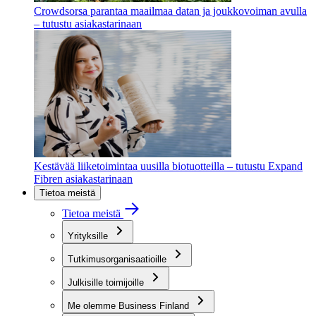
Crowdsorsa parantaa maailmaa datan ja joukkovoiman avulla
– tutustu asiakastarinaan
Kestävää liiketoimintaa uusilla biotuotteilla – tutustu Expand
Fibren asiakastarinaan
Tietoa meistä
Tietoa meistä
Yrityksille
Tutkimusorganisaatioille
Julkisille toimijoille
Me olemme Business Finland