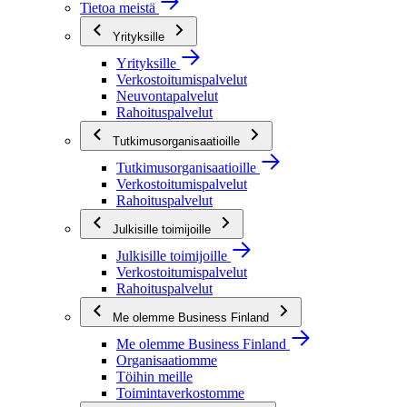
Tietoa meistä
Yrityksille
Yrityksille
Verkostoitumispalvelut
Neuvontapalvelut
Rahoituspalvelut
Tutkimusorganisaatioille
Tutkimusorganisaatioille
Verkostoitumispalvelut
Rahoituspalvelut
Julkisille toimijoille
Julkisille toimijoille
Verkostoitumispalvelut
Rahoituspalvelut
Me olemme Business Finland
Me olemme Business Finland
Organisaatiomme
Töihin meille
Toimintaverkostomme