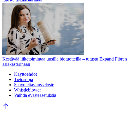
Kestävää liiketoimintaa uusilla biotuotteilla – tutustu Expand Fibren
asiakastarinaan
Käyttöehdot
Tietosuoja
Saavutettavuusseloste
Whistleblower
Vaihda evästeasetuksia