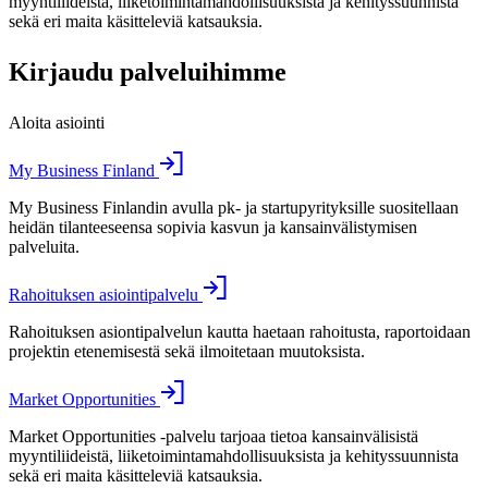
myyntiliideistä, liiketoimintamahdollisuuksista ja kehityssuunnista
sekä eri maita käsitteleviä katsauksia.
Kirjaudu palveluihimme
Aloita asiointi
My Business Finland
My Business Finlandin avulla pk- ja startupyrityksille suositellaan
heidän tilanteeseensa sopivia kasvun ja kansainvälistymisen
palveluita.
Rahoituksen asiointipalvelu
Rahoituksen asiontipalvelun kautta haetaan rahoitusta, raportoidaan
projektin etenemisestä sekä ilmoitetaan muutoksista.
Market Opportunities
Market Opportunities -palvelu tarjoaa tietoa kansainvälisistä
myyntiliideistä, liiketoimintamahdollisuuksista ja kehityssuunnista
sekä eri maita käsitteleviä katsauksia.