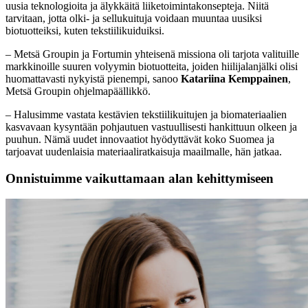
uusia teknologioita ja älykkäitä liiketoimintakonsepteja. Niitä
tarvitaan, jotta olki- ja sellukuituja voidaan muuntaa uusiksi
biotuotteiksi, kuten tekstiilikuiduiksi.
– Metsä Groupin ja Fortumin yhteisenä missiona oli tarjota valituille
markkinoille suuren volyymin biotuotteita, joiden hiilijalanjälki olisi
huomattavasti nykyistä pienempi, sanoo
Katariina Kemppainen
,
Metsä Groupin ohjelmapäällikkö.
– Halusimme vastata kestävien tekstiilikuitujen ja biomateriaalien
kasvavaan kysyntään pohjautuen vastuullisesti hankittuun olkeen ja
puuhun. Nämä uudet innovaatiot hyödyttävät koko Suomea ja
tarjoavat uudenlaisia materiaaliratkaisuja maailmalle, hän jatkaa.
Onnistuimme vaikuttamaan alan kehittymiseen