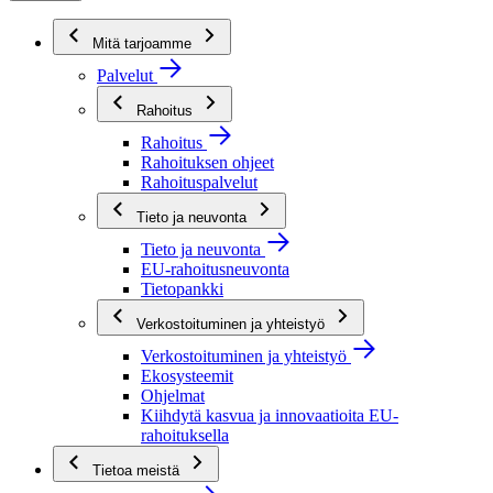
Mitä tarjoamme
Palvelut
Rahoitus
Rahoitus
Rahoituksen ohjeet
Rahoituspalvelut
Tieto ja neuvonta
Tieto ja neuvonta
EU-rahoitusneuvonta
Tietopankki
Verkostoituminen ja yhteistyö
Verkostoituminen ja yhteistyö
Ekosysteemit
Ohjelmat
Kiihdytä kasvua ja innovaatioita EU-
rahoituksella
Tietoa meistä