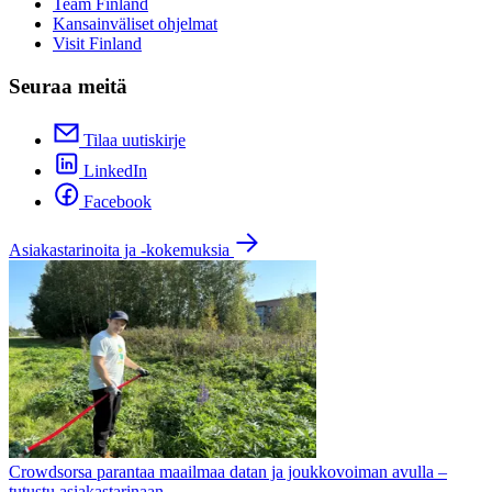
Team Finland
Kansainväliset ohjelmat
Visit Finland
Seuraa meitä
Tilaa uutiskirje
LinkedIn
Facebook
Asiakastarinoita ja -kokemuksia
Crowdsorsa parantaa maailmaa datan ja joukkovoiman avulla –
tutustu asiakastarinaan