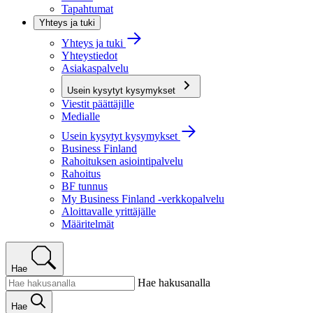
Tapahtumat
Yhteys ja tuki
Yhteys ja tuki
Yhteystiedot
Asiakaspalvelu
Usein kysytyt kysymykset
Viestit päättäjille
Medialle
Usein kysytyt kysymykset
Business Finland
Rahoituksen asiointipalvelu
Rahoitus
BF tunnus
My Business Finland -verkkopalvelu
Aloittavalle yrittäjälle
Määritelmät
Hae
Hae hakusanalla
Hae