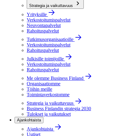
Strategia ja vaikuttavuus
Yrityksille
Verkostoitumispalvelut
Neuvontapalvelut
Rahoituspalvelut
Tutkimusorganisaatioille
Verkostoitumispalvelut
Rahoituspalvelut
Julkisille toimijoille
Verkostoitumispalvelut
Rahoituspalvelut
Me olemme Business Finland
Organisaatiomme
Töihin meille
Toimintaverkostomme
Strategia ja vaikuttavuus
Business Finlandin strategia 2030
Tulokset ja vaikutukset
Ajankohtaista
Ajankohtaista
Uutiset