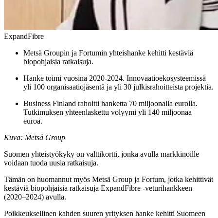
ExpandFibre
Metsä Groupin ja Fortumin yhteishanke kehitti kestäviä
biopohjaisia ratkaisuja.
Hanke toimi vuosina 2020-2024. Innovaatioekosysteemissä
yli 100 organisaatiojäsentä ja yli 30 julkisrahoitteista projektia.
Business Finland rahoitti hanketta 70 miljoonalla eurolla.
Tutkimuksen yhteenlaskettu volyymi yli 140 miljoonaa
euroa.
Kuva: Metsä Group
Suomen yhteistyökyky on valttikortti, jonka avulla markkinoille
voidaan tuoda uusia ratkaisuja.
Tämän on huomannut myös Metsä Group ja Fortum, jotka kehittivät
kestäviä biopohjaisia ratkaisuja ExpandFibre -veturihankkeen
(2020–2024) avulla.
Poikkeuksellinen kahden suuren yrityksen hanke kehitti Suomeen