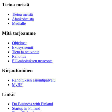
Tietoa meistä
Tietoa meistä
Ajankohtaista
Medialle
Mitä tarjoamme
Ohjelmat
Ekosysteemit
Tieto ja neuvonta
Rahoitus
EU-rahoituksen neuvonta
Kirjautuminen
Rahoituksen asiointipalvelu
MyBF
Linkit
Do Business with Finland
Startup in Finland