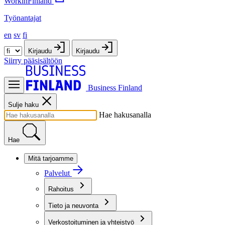
WorkinFinland
Työnantajat
en
sv
fi
Kirjaudu
Kirjaudu
Siirry pääsisältöön
Business Finland
Sulje haku
Hae hakusanalla
Hae
Mitä tarjoamme
Palvelut
Rahoitus
Tieto ja neuvonta
Verkostoituminen ja yhteistyö