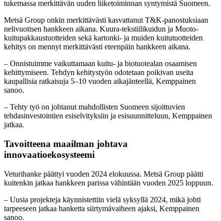
tukemassa merkittävän uuden liiketoiminnan syntymistä Suomeen.
Metsä Group onkin merkittävästi kasvattanut T&K-panostuksiaan
nelivuotisen hankkeen aikana. Kuura-tekstiilikuidun ja Muoto-
kuitupakkaustuotteiden sekä kartonki- ja muiden kuitutuotteiden
kehitys on mennyt merkittävästi eteenpäin hankkeen aikana.
– Onnistuimme vaikuttamaan kuitu- ja biotuotealan osaamisen
kehittymiseen. Tehdyn kehitystyön odotetaan poikivan useita
kaupallisia ratkaisuja 5–10 vuoden aikajänteellä, Kemppainen
sanoo.
– Tehty työ on johtanut mahdollisten Suomeen sijoittuvien
tehdasinvestointien esiselvityksiin ja esisuunnitteluun, Kemppainen
jatkaa.
Tavoitteena maailman johtava
innovaatioekosysteemi
Veturihanke päättyi vuoden 2024 elokuussa. Metsä Group päätti
kuitenkin jatkaa hankkeen parissa vähintään vuoden 2025 loppuun.
– Uusia projekteja käynnistettiin vielä syksyllä 2024, mikä johti
tarpeeseen jatkaa hanketta siirtymävaiheen ajaksi, Kemppainen
sanoo.