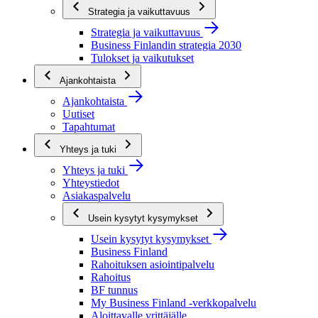
Strategia ja vaikuttavuus
Strategia ja vaikuttavuus
Business Finlandin strategia 2030
Tulokset ja vaikutukset
Ajankohtaista
Ajankohtaista
Uutiset
Tapahtumat
Yhteys ja tuki
Yhteys ja tuki
Yhteystiedot
Asiakaspalvelu
Usein kysytyt kysymykset
Usein kysytyt kysymykset
Business Finland
Rahoituksen asiointipalvelu
Rahoitus
BF tunnus
My Business Finland -verkkopalvelu
Aloittavalle yrittäjälle