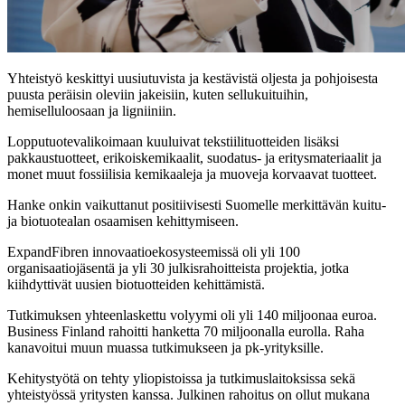
Yhteistyö keskittyi uusiutuvista ja kestävistä oljesta ja pohjoisesta
puusta peräisin oleviin jakeisiin, kuten sellukuituihin,
hemiselluloosaan ja ligniiniin.
Lopputuotevalikoimaan kuuluivat tekstiilituotteiden lisäksi
pakkaustuotteet, erikoiskemikaalit, suodatus- ja eritysmateriaalit ja
monet muut fossiilisia kemikaaleja ja muoveja korvaavat tuotteet.
Hanke onkin vaikuttanut positiivisesti Suomelle merkittävän kuitu-
ja biotuotealan osaamisen kehittymiseen.
ExpandFibren innovaatioekosysteemissä oli yli 100
organisaatiojäsentä ja yli 30 julkisrahoitteista projektia, jotka
kiihdyttivät uusien biotuotteiden kehittämistä.
Tutkimuksen yhteenlaskettu volyymi oli yli 140 miljoonaa euroa.
Business Finland rahoitti hanketta 70 miljoonalla eurolla. Raha
kanavoitui muun muassa tutkimukseen ja pk-yrityksille.
Kehitystyötä on tehty yliopistoissa ja tutkimuslaitoksissa sekä
yhteistyössä yritysten kanssa. Julkinen rahoitus on ollut mukana