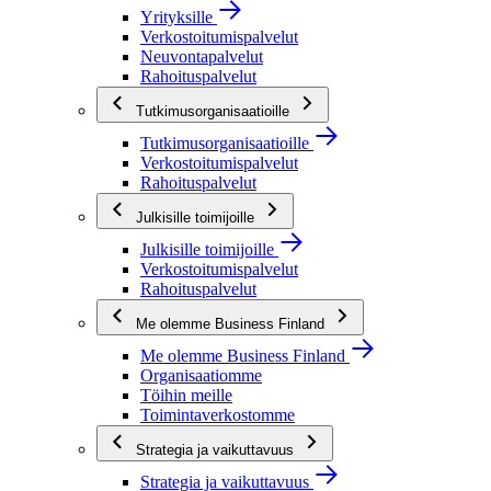
Yrityksille
Verkostoitumispalvelut
Neuvontapalvelut
Rahoituspalvelut
Tutkimusorganisaatioille
Tutkimusorganisaatioille
Verkostoitumispalvelut
Rahoituspalvelut
Julkisille toimijoille
Julkisille toimijoille
Verkostoitumispalvelut
Rahoituspalvelut
Me olemme Business Finland
Me olemme Business Finland
Organisaatiomme
Töihin meille
Toimintaverkostomme
Strategia ja vaikuttavuus
Strategia ja vaikuttavuus