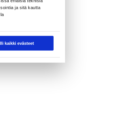
ssa erilaisia teknisiä
ointia ja sitä kautta
la
lli kaikki evästeet