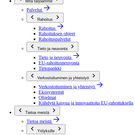
Mitä tarjoamme
Palvelut
Rahoitus
Rahoitus
Rahoituksen ohjeet
Rahoituspalvelut
Tieto ja neuvonta
Tieto ja neuvonta
EU-rahoitusneuvonta
Tietopankki
Verkostoituminen ja yhteistyö
Verkostoituminen ja yhteistyö
Ekosysteemit
Ohjelmat
Kiihdytä kasvua ja innovaatioita EU-rahoituksella
Tietoa meistä
Tietoa meistä
Yrityksille