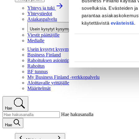
Business Finland käyttää v
Yhteys ja tuki
sovelluksia. Evästeiden ja 
Yhteystiedot
parantaa asiakaskokemusta 
Asiakaspalvelu
käytettävistä
evästeistä
.
Usein kysytyt kysymykset
Viestit päättäjille
Medialle
Usein kysytyt kysymykset
Business Finland
Rahoituksen asiointipalvelu
Rahoitus
BF tunnus
My Business Finland -verkkopalvelu
Aloittavalle yrittäjälle
Määritelmät
Hae
Hae hakusanalla
Hae