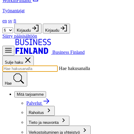
WorkinFinland
Työnantajat
en
sv
fi
Kirjaudu
Kirjaudu
Siirry pääsisältöön
Business Finland
Sulje haku
Hae hakusanalla
Hae
Mitä tarjoamme
Palvelut
Rahoitus
Tieto ja neuvonta
Verkostoituminen ja yhteistyö