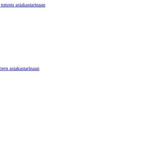
utustu asiakastarinaan
ibren asiakastarinaan