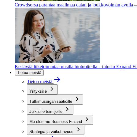
Crowdsorsa parantaa maailmaa datan ja joukkovoiman avulla – t
Kestävää liiketoimintaa uusilla biotuotteilla – tutustu Expand F
Tietoa meistä
Tietoa meistä
Yrityksille
Tutkimusorganisaatioille
Julkisille toimijoille
Me olemme Business Finland
Strategia ja vaikuttavuus