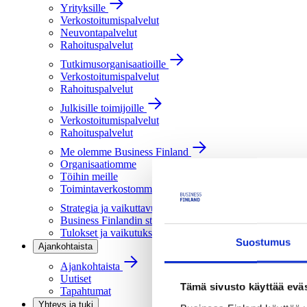
Yrityksille
Verkostoitumispalvelut
Neuvontapalvelut
Rahoituspalvelut
Tutkimusorganisaatioille
Verkostoitumispalvelut
Rahoituspalvelut
Julkisille toimijoille
Verkostoitumispalvelut
Rahoituspalvelut
Me olemme Business Finland
Organisaatiomme
Töihin meille
Toimintaverkostomme
Strategia ja vaikuttavuus
Business Finlandin strategia 2030
Tulokset ja vaikutukset
Suostumus
Ajankohtaista
Ajankohtaista
Uutiset
Tämä sivusto käyttää eväs
Tapahtumat
Yhteys ja tuki