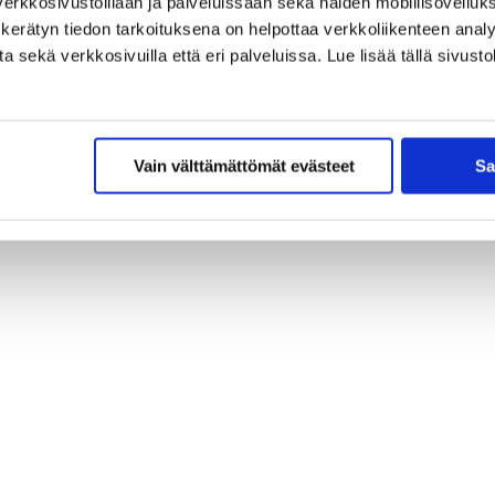
erkkosivustoillaan ja palveluissaan sekä näiden mobiilisovelluksi
kerätyn tiedon tarkoituksena on helpottaa verkkoliikenteen analys
sekä verkkosivuilla että eri palveluissa. Lue lisää tällä sivustol
Vain välttämättömät evästeet
Sa