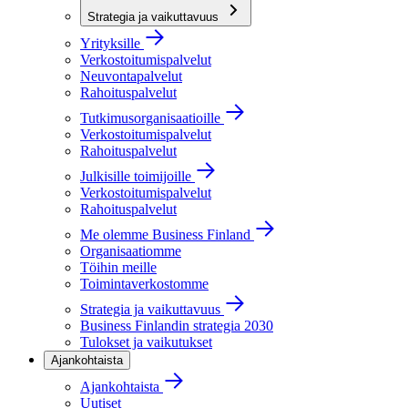
Strategia ja vaikuttavuus
Yrityksille
Verkostoitumispalvelut
Neuvontapalvelut
Rahoituspalvelut
Tutkimusorganisaatioille
Verkostoitumispalvelut
Rahoituspalvelut
Julkisille toimijoille
Verkostoitumispalvelut
Rahoituspalvelut
Me olemme Business Finland
Organisaatiomme
Töihin meille
Toimintaverkostomme
Strategia ja vaikuttavuus
Business Finlandin strategia 2030
Tulokset ja vaikutukset
Ajankohtaista
Ajankohtaista
Uutiset