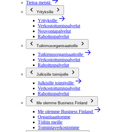
Tietoa meistä
Yrityksille
Yrityksille
Verkostoitumispalvelut
Neuvontapalvelut
Rahoituspalvelut
Tutkimusorganisaatioille
Tutkimusorganisaatioille
Verkostoitumispalvelut
Rahoituspalvelut
Julkisille toimijoille
Julkisille toimijoille
Verkostoitumispalvelut
Rahoituspalvelut
Me olemme Business Finland
Me olemme Business Finland
Organisaatiomme
Töihin meille
Toimintaverkostomme