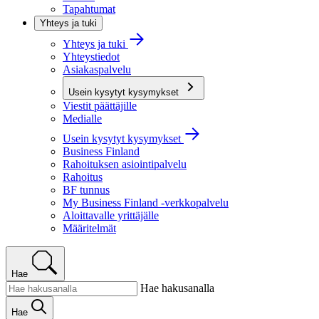
Tapahtumat
Yhteys ja tuki
Yhteys ja tuki
Yhteystiedot
Asiakaspalvelu
Usein kysytyt kysymykset
Viestit päättäjille
Medialle
Usein kysytyt kysymykset
Business Finland
Rahoituksen asiointipalvelu
Rahoitus
BF tunnus
My Business Finland -verkkopalvelu
Aloittavalle yrittäjälle
Määritelmät
Hae
Hae hakusanalla
Hae