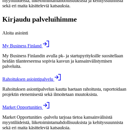
myyntiliideistä, liiketoimintamahdollisuuksista ja kehityssuunnista
sekä eri maita käsitteleviä katsauksia.
Kirjaudu palveluihimme
Aloita asiointi
My Business Finland
My Business Finlandin avulla pk- ja startupyrityksille suositellaan
heidän tilanteeseensa sopivia kasvun ja kansainvälistymisen
palveluita.
Rahoituksen asiointipalvelu
Rahoituksen asiontipalvelun kautta haetaan rahoitusta, raportoidaan
projektin etenemisestä sekä ilmoitetaan muutoksista.
Market Opportunities
Market Opportunities -palvelu tarjoaa tietoa kansainvälisistä
myyntiliideistä, liiketoimintamahdollisuuksista ja kehityssuunnista
sekä eri maita käsitteleviä katsauksia.