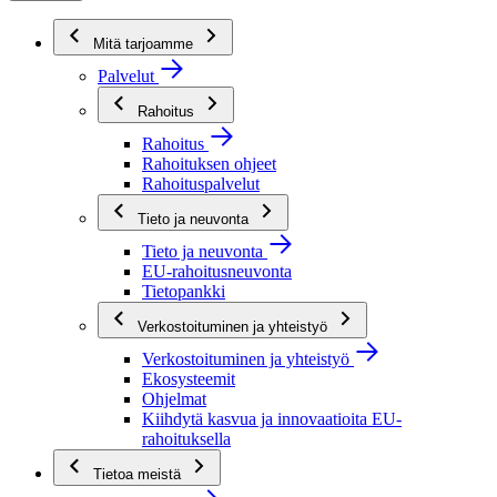
Mitä tarjoamme
Palvelut
Rahoitus
Rahoitus
Rahoituksen ohjeet
Rahoituspalvelut
Tieto ja neuvonta
Tieto ja neuvonta
EU-rahoitusneuvonta
Tietopankki
Verkostoituminen ja yhteistyö
Verkostoituminen ja yhteistyö
Ekosysteemit
Ohjelmat
Kiihdytä kasvua ja innovaatioita EU-
rahoituksella
Tietoa meistä