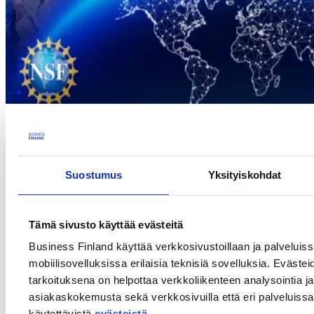
Suostumus
Yksityiskohdat
USA National Science Foundation (NSF) järjestää vuosittain
temaattisia kansainvälisiä Global Center -ohjelmia. Tänä vuonna
ohjelman rahoitushaku kohdistuu haastaviin biotalousaiheisiin
tulevaisuuden ratkaisuihin.
Tämä sivusto käyttää evästeitä
Suomessa ohjelmaa rahoittavat Business Finland ja Suomen
Business Finland käyttää verkkosivustoillaan ja palveluis
Akatemia, joiden rahoitusosuudet voivat täydentää toisiaan.
mobiilisovelluksissa erilaisia teknisiä sovelluksia. Evästei
tarkoituksena on helpottaa verkkoliikenteen analysointia ja
Tervetuloa infotilaisuuteen kuulemaan lisää.
asiakaskokemusta sekä verkkosivuilla että eri palveluissa. 
Puhujat:
käytettävistä
evästeistä
.