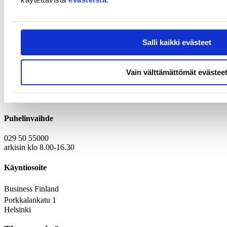
Risto Vilkko, Senior Science Adviser, Suomen Akatemia
Ilmari Absetz, Chief Funding Adviser, Business Finland
Karen Lips, Program Director, U.S. National Science Foundation
NSF:n Global Centers -ohjelman haku 2024: Biotalouden ratkaisuja
Salli kaikki evästeet
globaaleihin haasteisiin
Yhteystiedot
Vain välttämättömät evästee
Kirjaamo
Laskutustiedot
Puhelinvaihde
029 50 55000
arkisin klo 8.00-16.30
Käyntiosoite
Business Finland
Porkkalankatu 1
Helsinki