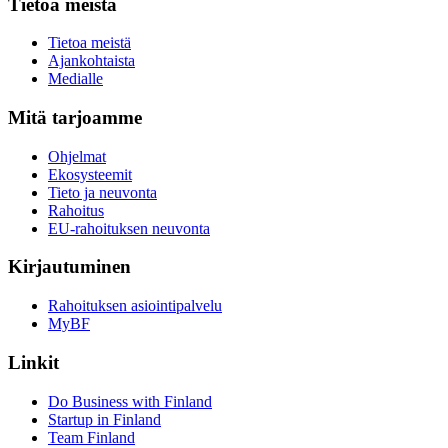
Tietoa meistä
Tietoa meistä
Ajankohtaista
Medialle
Mitä tarjoamme
Ohjelmat
Ekosysteemit
Tieto ja neuvonta
Rahoitus
EU-rahoituksen neuvonta
Kirjautuminen
Rahoituksen asiointipalvelu
MyBF
Linkit
Do Business with Finland
Startup in Finland
Team Finland