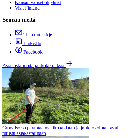
Kansainväliset ohjelmat
Visit Finland
Seuraa meitä
Tilaa uutiskirje
LinkedIn
Facebook
Asiakastarinoita ja -kokemuksia
Crowdsorsa parantaa maailmaa datan ja joukkovoiman avulla –
tutustu asiakastarinaan