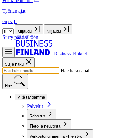
WorkinFinland
Työnantajat
en
sv
fi
Kirjaudu
Kirjaudu
Siirry pääsisältöön
Business Finland
Sulje haku
Hae hakusanalla
Hae
Mitä tarjoamme
Palvelut
Rahoitus
Tieto ja neuvonta
Verkostoituminen ja yhteistyö