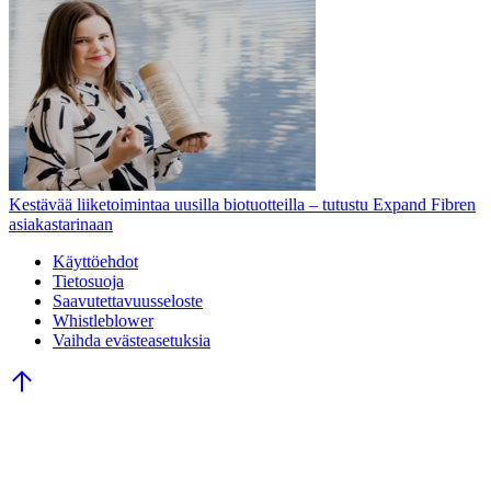
Kestävää liiketoimintaa uusilla biotuotteilla – tutustu Expand Fibren
asiakastarinaan
Käyttöehdot
Tietosuoja
Saavutettavuusseloste
Whistleblower
Vaihda evästeasetuksia