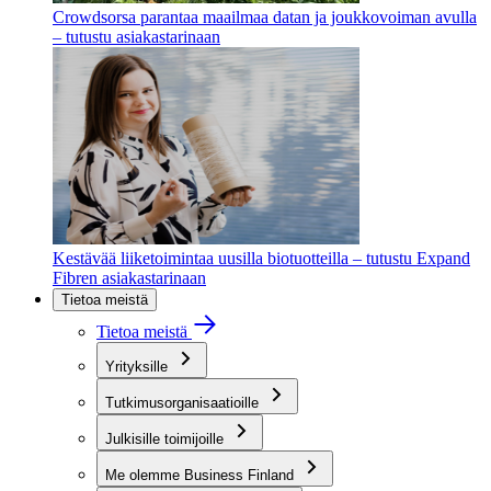
Crowdsorsa parantaa maailmaa datan ja joukkovoiman avulla
– tutustu asiakastarinaan
Kestävää liiketoimintaa uusilla biotuotteilla – tutustu Expand
Fibren asiakastarinaan
Tietoa meistä
Tietoa meistä
Yrityksille
Tutkimusorganisaatioille
Julkisille toimijoille
Me olemme Business Finland