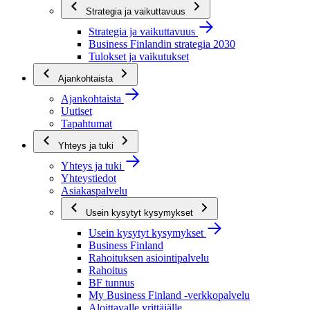
Strategia ja vaikuttavuus
Strategia ja vaikuttavuus
Business Finlandin strategia 2030
Tulokset ja vaikutukset
Ajankohtaista
Ajankohtaista
Uutiset
Tapahtumat
Yhteys ja tuki
Yhteys ja tuki
Yhteystiedot
Asiakaspalvelu
Usein kysytyt kysymykset
Usein kysytyt kysymykset
Business Finland
Rahoituksen asiointipalvelu
Rahoitus
BF tunnus
My Business Finland -verkkopalvelu
Aloittavalle yrittäjälle