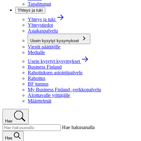
Tapahtumat
Yhteys ja tuki
Yhteys ja tuki
Yhteystiedot
Asiakaspalvelu
Usein kysytyt kysymykset
Viestit päättäjille
Medialle
Usein kysytyt kysymykset
Business Finland
Rahoituksen asiointipalvelu
Rahoitus
BF tunnus
My Business Finland -verkkopalvelu
Aloittavalle yrittäjälle
Määritelmät
Hae
Hae hakusanalla
Hae