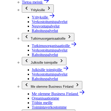
Tietoa meistä
Yrityksille
Yrityksille
Verkostoitumispalvelut
Neuvontapalvelut
Rahoituspalvelut
Tutkimusorganisaatioille
Tutkimusorganisaatioille
Verkostoitumispalvelut
Rahoituspalvelut
Julkisille toimijoille
Julkisille toimijoille
Verkostoitumispalvelut
Rahoituspalvelut
Me olemme Business Finland
Me olemme Business Finland
Organisaatiomme
Töihin meille
Toimintaverkostomme