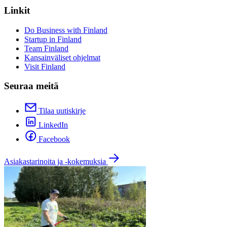
Linkit
Do Business with Finland
Startup in Finland
Team Finland
Kansainväliset ohjelmat
Visit Finland
Seuraa meitä
Tilaa uutiskirje
LinkedIn
Facebook
Asiakastarinoita ja -kokemuksia