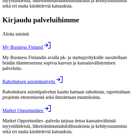
myyntiliideistä, liiketoimintamahdollisuuksista ja kehityssuunnista
sekä eri maita käsitteleviä katsauksia.
Kirjaudu palveluihimme
Aloita asiointi
My Business Finland
My Business Finlandin avulla pk- ja startupyrityksille suositellaan
heidän tilanteeseensa sopivia kasvun ja kansainvälistymisen
palveluita.
Rahoituksen asiointipalvelu
Rahoituksen asiontipalvelun kautta haetaan rahoitusta, raportoidaan
projektin etenemisestä sekä ilmoitetaan muutoksista.
Market Opportunities
Market Opportunities -palvelu tarjoaa tietoa kansainvälisistä
myyntiliideistä, liiketoimintamahdollisuuksista ja kehityssuunnista
sekä eri maita käsitteleviä katsauksia.