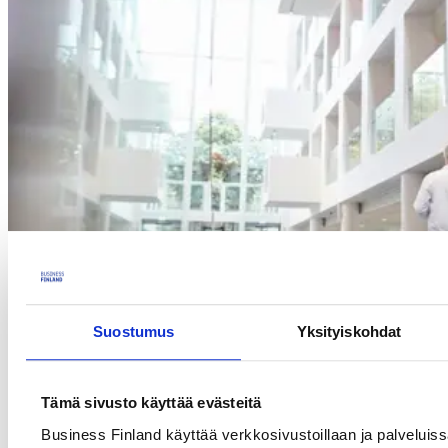
Suostumus
Yksityiskohdat
Tämä sivusto käyttää evästeitä
Kanadan ja Yhdysvaltojen terveydenhuoltomarkkinoilla on omat
Business Finland käyttää verkkosivustoillaan ja palveluis
erityispiirteensä ja yhteiset tekijänsä. Molemmat markkinat etsivät