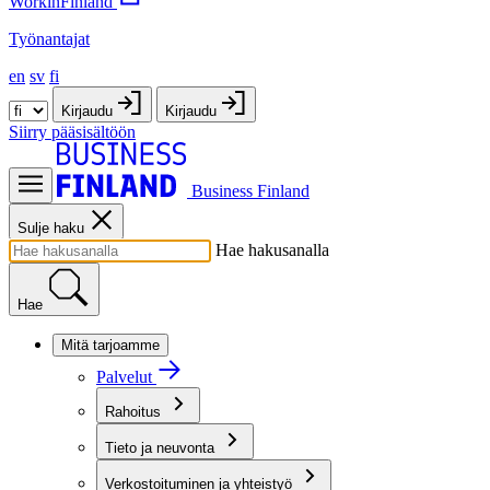
WorkinFinland
Työnantajat
en
sv
fi
Kirjaudu
Kirjaudu
Siirry pääsisältöön
Business Finland
Sulje haku
Hae hakusanalla
Hae
Mitä tarjoamme
Palvelut
Rahoitus
Tieto ja neuvonta
Verkostoituminen ja yhteistyö