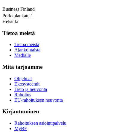
Business Finland
Porkkalankatu 1
Helsinki
Tietoa meistä
Tietoa meistä
Ajankohtaista
Medialle
Mitä tarjoamme
Ohjelmat
Ekosysteemit
Tieto ja neuvonta
Rahoitus
EU-rahoituksen neuvonta
Kirjautuminen
Rahoituksen asiointipalvelu
MyBF