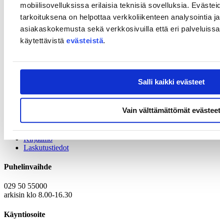
mobiilisovelluksissa erilaisia teknisiä sovelluksia. Evästei
laadukasta potilashoitoa, tehokkuutta ja siirtymistä
ennaltaehkäisevään hoitoon. Lisäksi ne kohtaavat samankaltaisia
tarkoituksena on helpottaa verkkoliikenteen analysointia ja
haasteita, kuten nousevia terveydenhoitokustannuksia, ikääntyvää
asiakaskokemusta sekä verkkosivuilla että eri palveluissa. 
väestöä ja työvoimapulaa.
käytettävistä
evästeistä
.
Tässä webinaarissa kuullaan asiantuntijoita, jotka valaisevat
Kanadan ja Yhdysvaltojen markkinoiden ainutlaatuisia piirteitä,
markkinoille tulon samankaltaisuuksia ja eroja sekä tehokkaita
strategioita markkinoilla menestymiseen.
Salli kaikki evästeet
Tilaisuuden kielenä on englanti, lisätietoja tapahtuman
englanninkielisiltä sivuilta
.
Vain välttämättömät evästee
Yhteystiedot
Kirjaamo
Laskutustiedot
Puhelinvaihde
029 50 55000
arkisin klo 8.00-16.30
Käyntiosoite