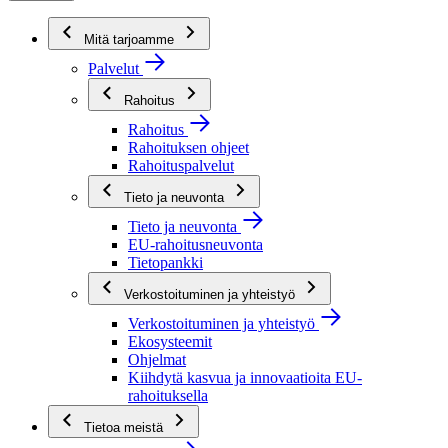
Mitä tarjoamme
Palvelut
Rahoitus
Rahoitus
Rahoituksen ohjeet
Rahoituspalvelut
Tieto ja neuvonta
Tieto ja neuvonta
EU-rahoitusneuvonta
Tietopankki
Verkostoituminen ja yhteistyö
Verkostoituminen ja yhteistyö
Ekosysteemit
Ohjelmat
Kiihdytä kasvua ja innovaatioita EU-
rahoituksella
Tietoa meistä