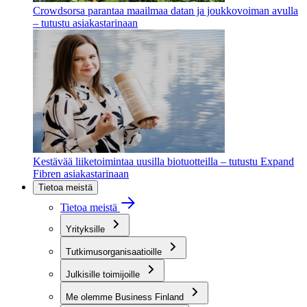
Crowdsorsa parantaa maailmaa datan ja joukkovoiman avulla
– tutustu asiakastarinaan
Kestävää liiketoimintaa uusilla biotuotteilla – tutustu Expand
Fibren asiakastarinaan
Tietoa meistä
Tietoa meistä
Yrityksille
Tutkimusorganisaatioille
Julkisille toimijoille
Me olemme Business Finland