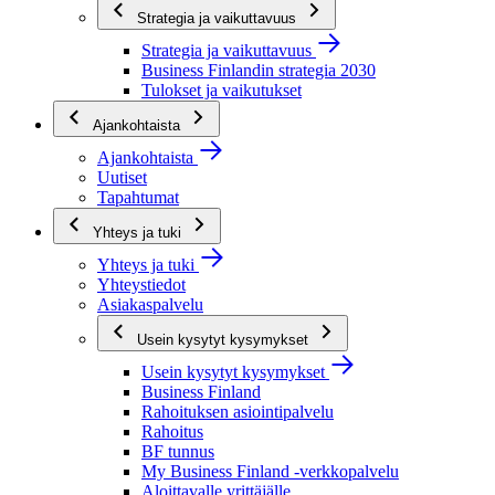
Strategia ja vaikuttavuus
Strategia ja vaikuttavuus
Business Finlandin strategia 2030
Tulokset ja vaikutukset
Ajankohtaista
Ajankohtaista
Uutiset
Tapahtumat
Yhteys ja tuki
Yhteys ja tuki
Yhteystiedot
Asiakaspalvelu
Usein kysytyt kysymykset
Usein kysytyt kysymykset
Business Finland
Rahoituksen asiointipalvelu
Rahoitus
BF tunnus
My Business Finland -verkkopalvelu
Aloittavalle yrittäjälle