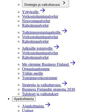
Strategia ja vaikuttavuus
Yrityksille
Verkostoitumispalvelut
Neuvontapalvelut
Rahoituspalvelut
Tutkimusorganisaatioille
Verkostoitumispalvelut
Rahoituspalvelut
Julkisille toimijoille
Verkostoitumispalvelut
Rahoituspalvelut
Me olemme Business Finland
Organisaatiomme
Töihin meille
Toimintaverkostomme
Strategia ja vaikuttavuus
Business Finlandin strategia 2030
Tulokset ja vaikutukset
Ajankohtaista
Ajankohtaista
Uutiset