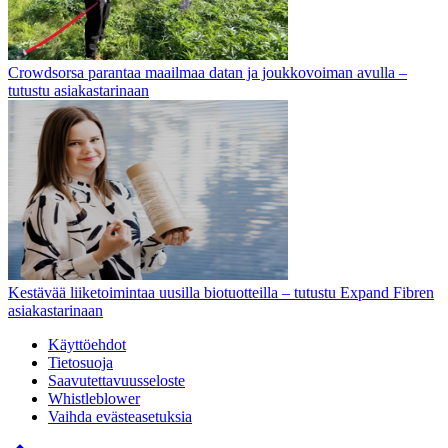
Crowdsorsa parantaa maailmaa datan ja joukkovoiman avulla –
tutustu asiakastarinaan
Kestävää liiketoimintaa uusilla biotuotteilla – tutustu Expand Fibren
asiakastarinaan
Käyttöehdot
Tietosuoja
Saavutettavuusseloste
Whistleblower
Vaihda evästeasetuksia