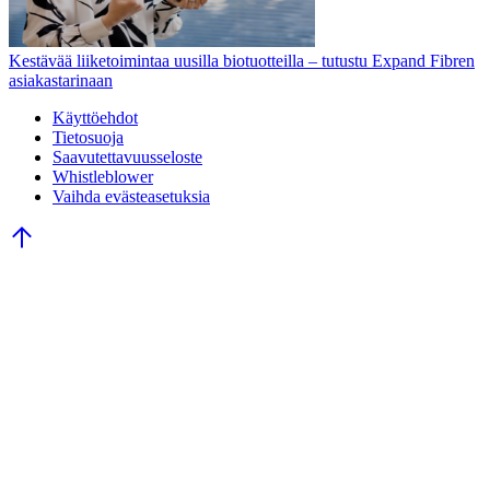
Kestävää liiketoimintaa uusilla biotuotteilla – tutustu Expand Fibren
asiakastarinaan
Käyttöehdot
Tietosuoja
Saavutettavuusseloste
Whistleblower
Vaihda evästeasetuksia