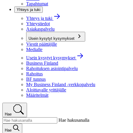
Tapahtumat
Yhteys ja tuki
Yhteys ja tuki
Yhteystiedot
Asiakaspalvelu
Usein kysytyt kysymykset
Viestit päättäjille
Medialle
Usein kysytyt kysymykset
Business Finland
Rahoituksen asiointipalvelu
Rahoitus
BF tunnus
My Business Finland -verkkopalvelu
Aloittavalle yrittäjälle
Määritelmät
Hae
Hae hakusanalla
Hae