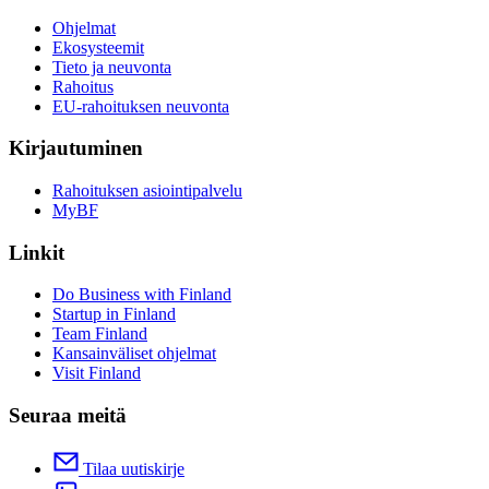
Ohjelmat
Ekosysteemit
Tieto ja neuvonta
Rahoitus
EU-rahoituksen neuvonta
Kirjautuminen
Rahoituksen asiointipalvelu
MyBF
Linkit
Do Business with Finland
Startup in Finland
Team Finland
Kansainväliset ohjelmat
Visit Finland
Seuraa meitä
Tilaa uutiskirje