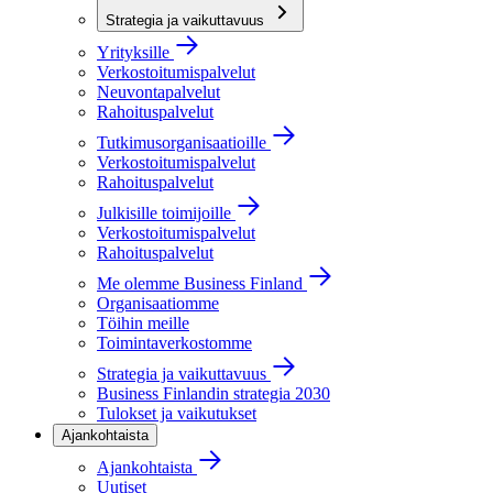
Strategia ja vaikuttavuus
Yrityksille
Verkostoitumispalvelut
Neuvontapalvelut
Rahoituspalvelut
Tutkimusorganisaatioille
Verkostoitumispalvelut
Rahoituspalvelut
Julkisille toimijoille
Verkostoitumispalvelut
Rahoituspalvelut
Me olemme Business Finland
Organisaatiomme
Töihin meille
Toimintaverkostomme
Strategia ja vaikuttavuus
Business Finlandin strategia 2030
Tulokset ja vaikutukset
Ajankohtaista
Ajankohtaista
Uutiset