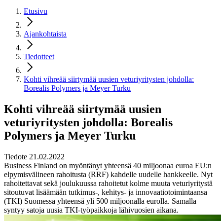
Etusivu
Ajankohtaista
Tiedotteet
Kohti vihreää siirtymää uusien veturiyritysten johdolla:
Borealis Polymers ja Meyer Turku
Kohti vihreää siirtymää uusien
veturiyritysten johdolla: Borealis
Polymers ja Meyer Turku
Tiedote 21.02.2022
Business Finland on myöntänyt yhteensä 40 miljoonaa euroa EU:n
elpymisvälineen rahoitusta (RRF) kahdelle uudelle hankkeelle. Nyt
rahoitettavat sekä joulukuussa rahoitetut kolme muuta veturiyritystä
sitoutuvat lisäämään tutkimus-, kehitys- ja innovaatiotoimintaansa
(TKI) Suomessa yhteensä yli 500 miljoonalla eurolla. Samalla
syntyy satoja uusia TKI-työpaikkoja lähivuosien aikana.