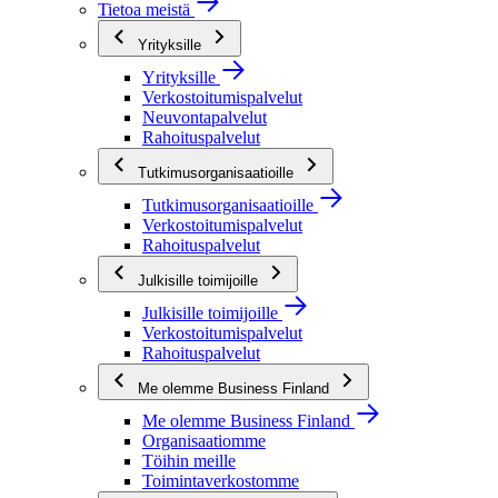
Tietoa meistä
Yrityksille
Yrityksille
Verkostoitumispalvelut
Neuvontapalvelut
Rahoituspalvelut
Tutkimusorganisaatioille
Tutkimusorganisaatioille
Verkostoitumispalvelut
Rahoituspalvelut
Julkisille toimijoille
Julkisille toimijoille
Verkostoitumispalvelut
Rahoituspalvelut
Me olemme Business Finland
Me olemme Business Finland
Organisaatiomme
Töihin meille
Toimintaverkostomme