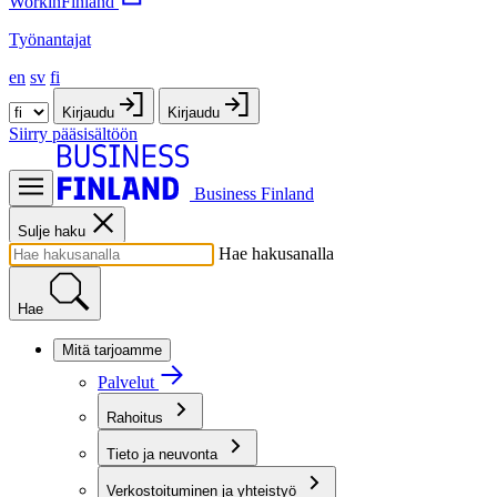
WorkinFinland
Työnantajat
en
sv
fi
Kirjaudu
Kirjaudu
Siirry pääsisältöön
Business Finland
Sulje haku
Hae hakusanalla
Hae
Mitä tarjoamme
Palvelut
Rahoitus
Tieto ja neuvonta
Verkostoituminen ja yhteistyö