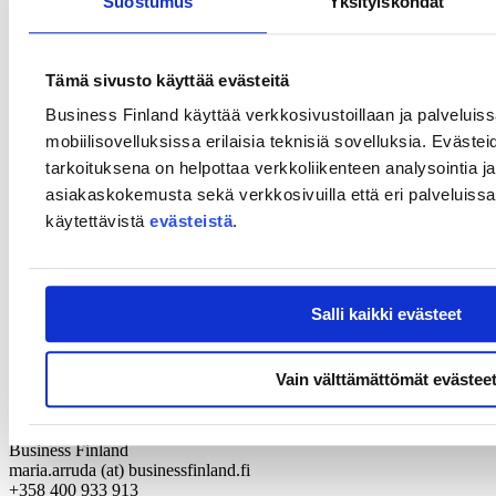
Suostumus
Yksityiskohdat
hankkeen saaman rahoituksen avulla voimme ennakkoluulottomasti
laajentaa ekosysteemiä, jotta löydämme kekseliäimmät ratkaisut
uudenlaisiin toimintatapoihin. Vain näin voimme erottautua
meriteollisuuden tiukentuvassa kilpailussa. Jo yhden
Tämä sivusto käyttää evästeitä
ilmastoneutraalin risteilyaluksen tilaus Turun telakalle tuo yhtiön
liikevaihtoon noin miljardi euroa, ja sillä on suora vaikutus Suomen
Business Finland käyttää verkkosivustoillaan ja palveluis
vientiin.
mobiilisovelluksissa erilaisia teknisiä sovelluksia. Evästei
Lue myös
:
Meyer Turun vetämä NEcOLEAP-veturiohjelma
tarkoituksena on helpottaa verkkoliikenteen analysointia ja
kokoaa tulevaisuuden tekijät yhteen rakentamaan ilmastoneutraalin
asiakaskokemusta sekä verkkosivuilla että eri palveluissa. 
risteilyaluksen
käytettävistä
evästeistä
.
Lisätietoja
Esa Panula-Ontto
Rahoitusjohtaja
Salli kaikki evästeet
Business Finland
esa.panula-ontto (at) businessfinland.fi
+358 50 5577 853
Vain välttämättömät evästee
Maria Arruda,
viestintäpäällikkö
Business Finland
maria.arruda (at) businessfinland.fi
+358 400 933 913