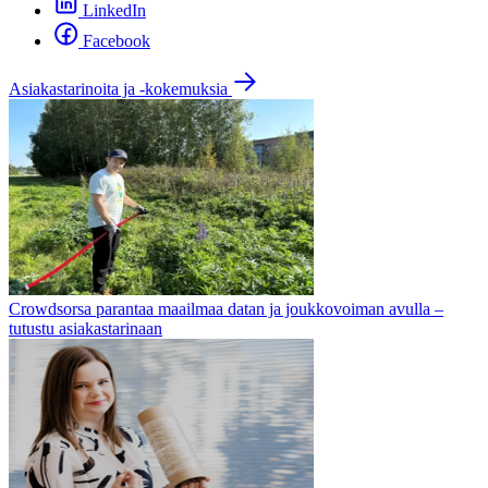
LinkedIn
Facebook
Asiakastarinoita ja -kokemuksia
Crowdsorsa parantaa maailmaa datan ja joukkovoiman avulla –
tutustu asiakastarinaan