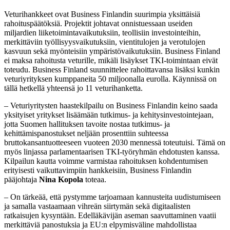
Veturihankkeet ovat Business Finlandin suurimpia yksittäisiä
rahoituspäätöksiä. Projektit johtavat onnistuessaan useiden
miljardien liiketoimintavaikutuksiin, teollisiin investointeihin,
merkittäviin työllisyysvaikutuksiin, vientitulojen ja verotulojen
kasvuun sekä myönteisiin ympäristövaikutuksiin. Business Finland
ei maksa rahoitusta veturille, mikäli lisäykset TKI-toimintaan eivät
toteudu. Business Finland suunnittelee rahoittavansa lisäksi kunkin
veturiyrityksen kumppaneita 50 miljoonalla eurolla. Käynnissä on
tällä hetkellä yhteensä jo 11 veturihanketta.
– Veturiyritysten haastekilpailu on Business Finlandin keino saada
yksityiset yritykset lisäämään tutkimus- ja kehitysinvestointejaan,
jotta Suomen hallituksen tavoite nostaa tutkimus- ja
kehittämispanostukset neljään prosenttiin suhteessa
bruttokansantuotteeseen vuoteen 2030 mennessä toteutuisi. Tämä on
myös linjassa parlamentaarisen TKI-työryhmän ehdotusten kanssa.
Kilpailun kautta voimme varmistaa rahoituksen kohdentumisen
erityisesti vaikuttavimpiin hankkeisiin, Business Finlandin
pääjohtaja
Nina Kopola
toteaa.
– On tärkeää, että pystymme tarjoamaan kannusteita uudistumiseen
ja samalla vastaamaan vihreän siirtymän sekä digitaalisten
ratkaisujen kysyntään. Edelläkävijän aseman saavuttaminen vaatii
merkittäviä panostuksia ja EU:n elpymisväline mahdollistaa