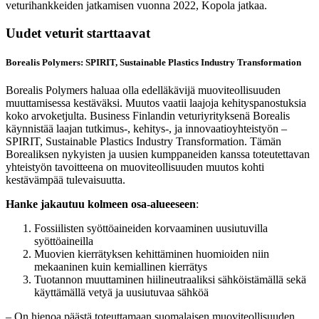
veturihankkeiden jatkamisen vuonna 2022, Kopola jatkaa.
Uudet veturit starttaavat
Borealis Polymers: SPIRIT, Sustainable Plastics Industry Transformation
Borealis Polymers haluaa olla edelläkävijä muoviteollisuuden
muuttamisessa kestäväksi. Muutos vaatii laajoja kehityspanostuksia
koko arvoketjulta. Business Finlandin veturiyrityksenä Borealis
käynnistää laajan tutkimus-, kehitys-, ja innovaatioyhteistyön –
SPIRIT, Sustainable Plastics Industry Transformation. Tämän
Borealiksen nykyisten ja uusien kumppaneiden kanssa toteutettavan
yhteistyön tavoitteena on muoviteollisuuden muutos kohti
kestävämpää tulevaisuutta.
Hanke jakautuu kolmeen osa-alueeseen
:
Fossiilisten syöttöaineiden korvaaminen uusiutuvilla
syöttöaineilla
Muovien kierrätyksen kehittäminen huomioiden niin
mekaaninen kuin kemiallinen kierrätys
Tuotannon muuttaminen hiilineutraaliksi sähköistämällä sekä
käyttämällä vetyä ja uusiutuvaa sähköä
– On hienoa päästä toteuttamaan suomalaisen muoviteollisuuden