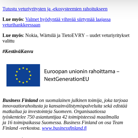
Tutustu veturiyritysten ja -ekosysteemien rahoitukseen
Lue myös
:
Valmet hyödyntää vihreää siirtymää laajassa
veturihankkeessaan
Lue myös
: Nokia, Wärtsilä ja TietoEVRY – uudet veturiyritykset
valittu
#KestäväKasvu
Business Finland
on suomalainen julkinen toimija, joka tarjoaa
innovaatiorahoitusta ja kansainvälistymispalveluita sekä edistää
matkailua ja investointeja Suomeen. Organisaatiossa
työskentelee
750
asiantuntijaa
42
toimipisteessä
maailmalla
ja
16
toimipaikassa Suomessa
. Business Finland on osa Team
Finland -verkostoa.
www.businessfinland.fi