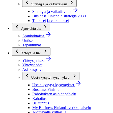
Strategia ja vaikuttavuus
Strategia ja vaikuttavuus
Business Finlandin strategia 2030
Tulokset ja vaikutukset
Ajankohtaista
Ajankohtaista
Uutiset
Tapahtumat
Yhteys ja tuki
Yhteys ja tuki
Yhteystiedot
Asiakaspalvelu
Usein kysytyt kysymykset
Usein kysytyt kysymykset
Business Finland
Rahoituksen asiointipalvelu
Rahoitus
BF tunnus
My Business Finland -verkkopalvelu
Aloittavalle yrittäjälle