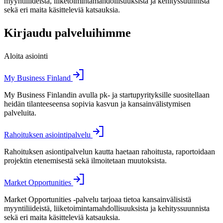
myyntiliideistä, liiketoimintamahdollisuuksista ja kehityssuunnista
sekä eri maita käsitteleviä katsauksia.
Kirjaudu palveluihimme
Aloita asiointi
My Business Finland
My Business Finlandin avulla pk- ja startupyrityksille suositellaan
heidän tilanteeseensa sopivia kasvun ja kansainvälistymisen
palveluita.
Rahoituksen asiointipalvelu
Rahoituksen asiontipalvelun kautta haetaan rahoitusta, raportoidaan
projektin etenemisestä sekä ilmoitetaan muutoksista.
Market Opportunities
Market Opportunities -palvelu tarjoaa tietoa kansainvälisistä
myyntiliideistä, liiketoimintamahdollisuuksista ja kehityssuunnista
sekä eri maita käsitteleviä katsauksia.