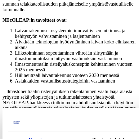
suunnan telakkateollisuuden pitkäjänteiselle ympäristövastuulliselle
toiminnalle.
NEcOLEAP:in tavoitteet ovat
:
Laivanrakennusekosysteemin innovatiivisen tutkimus- ja
kehitystyön vahvistaminen ja laajentaminen
Älykkään teknologian hyödyntäminen laivan koko elinkaaren
aikana
Liiketoiminnan sopeuttaminen vihreään siirtymään ja
ilmastonmuutoksiin liittyviin vaatimuksiin vastaaminen
Ilmastoneutraalin risteilyaluskonseptin kehittäminen vuoteen
2025 mennessä
Hiilineutraali laivanrakennus vuoteen 2030 mennessä
Asiakkaiden vastuullisuusstrategioihin vastaaminen
– Ilmastoneutraalin risteilyaluksen rakentaminen vaatii laaja-alaista
yritysten sekä yliopistojen ja tutkimuslaitosten yhteistyötä.
NEcOLEAP-hankkeessa tutkimme mahdollisuuksia ottaa käyttöön
entistäkin vastuullisempia teknologioita, joiden avulla voidaan muun
muassa kehittää laivan ja laivanrakennuksen energia- ja
resurssitehokkuutta, automaatiota, robotiikkaa ja kyberturvallisuutta,
Meyer Turku Oy:n varatoimitusjohtaja
Tapani Pulli
toteaa ja jatkaa:
– Meyer Turulla on hyvä kumppanuusverkosto jo olemassa, mutta