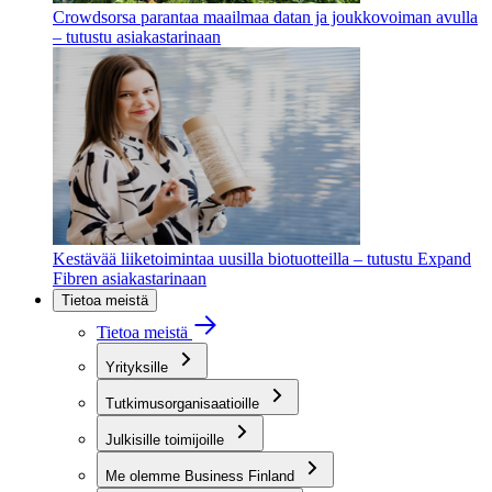
Crowdsorsa parantaa maailmaa datan ja joukkovoiman avulla
– tutustu asiakastarinaan
Kestävää liiketoimintaa uusilla biotuotteilla – tutustu Expand
Fibren asiakastarinaan
Tietoa meistä
Tietoa meistä
Yrityksille
Tutkimusorganisaatioille
Julkisille toimijoille
Me olemme Business Finland