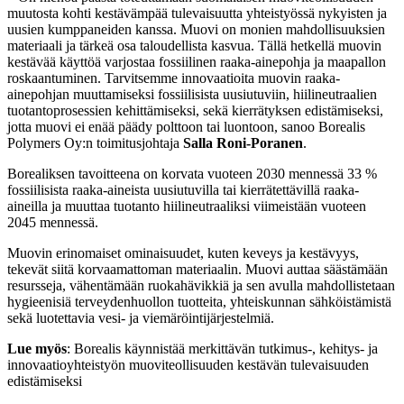
muutosta kohti kestävämpää tulevaisuutta yhteistyössä nykyisten ja
uusien kumppaneiden kanssa. Muovi on monien mahdollisuuksien
materiaali ja tärkeä osa taloudellista kasvua. Tällä hetkellä muovin
kestävää käyttöä varjostaa fossiilinen raaka-ainepohja ja maapallon
roskaantuminen. Tarvitsemme innovaatioita muovin raaka-
ainepohjan muuttamiseksi fossiilisista uusiutuviin, hiilineutraalien
tuotantoprosessien kehittämiseksi, sekä kierrätyksen edistämiseksi,
jotta muovi ei enää päädy polttoon tai luontoon, sanoo Borealis
Polymers Oy:n toimitusjohtaja
Salla Roni-Poranen
.
Borealiksen tavoitteena on korvata vuoteen 2030 mennessä 33 %
fossiilisista raaka-aineista uusiutuvilla tai kierrätettävillä raaka-
aineilla ja muuttaa tuotanto hiilineutraaliksi viimeistään vuoteen
2045 mennessä.
Muovin erinomaiset ominaisuudet, kuten keveys ja kestävyys,
tekevät siitä korvaamattoman materiaalin. Muovi auttaa säästämään
resursseja, vähentämään ruokahävikkiä ja sen avulla mahdollistetaan
hygieenisiä terveydenhuollon tuotteita, yhteiskunnan sähköistämistä
sekä luotettavia vesi- ja viemäröintijärjestelmiä.
Lue myös
: Borealis käynnistää merkittävän tutkimus-, kehitys- ja
innovaatioyhteistyön muoviteollisuuden kestävän tulevaisuuden
edistämiseksi