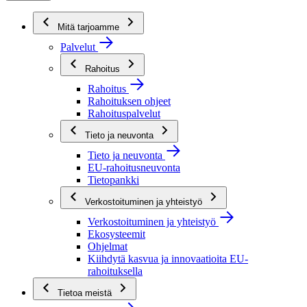
Mitä tarjoamme
Palvelut
Rahoitus
Rahoitus
Rahoituksen ohjeet
Rahoituspalvelut
Tieto ja neuvonta
Tieto ja neuvonta
EU-rahoitusneuvonta
Tietopankki
Verkostoituminen ja yhteistyö
Verkostoituminen ja yhteistyö
Ekosysteemit
Ohjelmat
Kiihdytä kasvua ja innovaatioita EU-
rahoituksella
Tietoa meistä