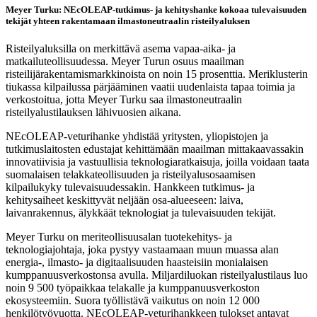
Meyer Turku: NEcOLEAP-tutkimus- ja kehityshanke kokoaa tulevaisuuden
tekijät yhteen rakentamaan ilmastoneutraalin risteilyaluksen
Risteilyaluksilla on merkittävä asema vapaa-aika- ja
matkailuteollisuudessa. Meyer Turun osuus maailman
risteilijärakentamismarkkinoista on noin 15 prosenttia. Meriklusterin
tiukassa kilpailussa pärjääminen vaatii uudenlaista tapaa toimia ja
verkostoitua, jotta Meyer Turku saa ilmastoneutraalin
risteilyalustilauksen lähivuosien aikana.
NEcOLEAP-veturihanke yhdistää yritysten, yliopistojen ja
tutkimuslaitosten edustajat kehittämään maailman mittakaavassakin
innovatiivisia ja vastuullisia teknologiaratkaisuja, joilla voidaan taata
suomalaisen telakkateollisuuden ja risteilyalusosaamisen
kilpailukyky tulevaisuudessakin. Hankkeen tutkimus- ja
kehitysaiheet keskittyvät neljään osa-alueeseen: laiva,
laivanrakennus, älykkäät teknologiat ja tulevaisuuden tekijät.
Meyer Turku on meriteollisuusalan tuotekehitys- ja
teknologiajohtaja, joka pystyy vastaamaan muun muassa alan
energia-, ilmasto- ja digitaalisuuden haasteisiin monialaisen
kumppanuusverkostonsa avulla. Miljardiluokan risteilyalustilaus luo
noin 9 500 työpaikkaa telakalle ja kumppanuusverkoston
ekosysteemiin. Suora työllistävä vaikutus on noin 12 000
henkilötyövuotta. NEcOLEAP-veturihankkeen tulokset antavat