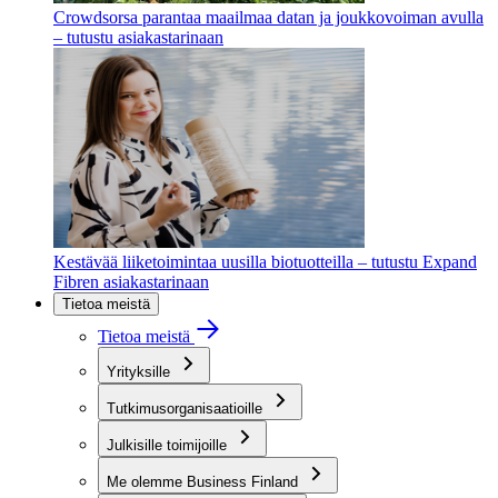
Crowdsorsa parantaa maailmaa datan ja joukkovoiman avulla
– tutustu asiakastarinaan
Kestävää liiketoimintaa uusilla biotuotteilla – tutustu Expand
Fibren asiakastarinaan
Tietoa meistä
Tietoa meistä
Yrityksille
Tutkimusorganisaatioille
Julkisille toimijoille
Me olemme Business Finland