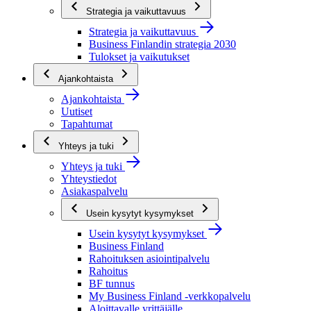
Strategia ja vaikuttavuus
Strategia ja vaikuttavuus
Business Finlandin strategia 2030
Tulokset ja vaikutukset
Ajankohtaista
Ajankohtaista
Uutiset
Tapahtumat
Yhteys ja tuki
Yhteys ja tuki
Yhteystiedot
Asiakaspalvelu
Usein kysytyt kysymykset
Usein kysytyt kysymykset
Business Finland
Rahoituksen asiointipalvelu
Rahoitus
BF tunnus
My Business Finland -verkkopalvelu
Aloittavalle yrittäjälle