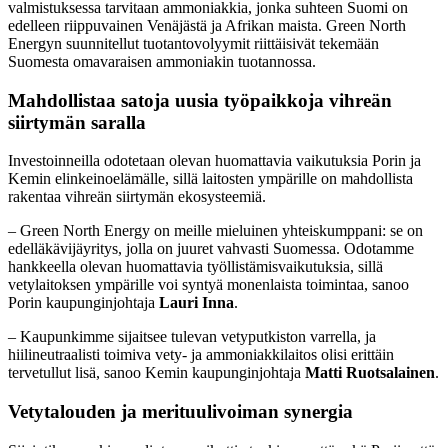
valmistuksessa tarvitaan ammoniakkia, jonka suhteen Suomi on
edelleen riippuvainen Venäjästä ja Afrikan maista. Green North
Energyn suunnitellut tuotantovolyymit riittäisivät tekemään
Suomesta omavaraisen ammoniakin tuotannossa.
Mahdollistaa satoja uusia työpaikkoja vihreän
siirtymän saralla
Investoinneilla odotetaan olevan huomattavia vaikutuksia Porin ja
Kemin elinkeinoelämälle, sillä laitosten ympärille on mahdollista
rakentaa vihreän siirtymän ekosysteemiä.
– Green North Energy on meille mieluinen yhteiskumppani: se on
edelläkävijäyritys, jolla on juuret vahvasti Suomessa. Odotamme
hankkeella olevan huomattavia työllistämisvaikutuksia, sillä
vetylaitoksen ympärille voi syntyä monenlaista toimintaa, sanoo
Porin kaupunginjohtaja
Lauri Inna
.
– Kaupunkimme sijaitsee tulevan vetyputkiston varrella, ja
hiilineutraalisti toimiva vety- ja ammoniakkilaitos olisi erittäin
tervetullut lisä, sanoo Kemin kaupunginjohtaja
Matti Ruotsalainen
.
Vetytalouden ja merituulivoiman synergia