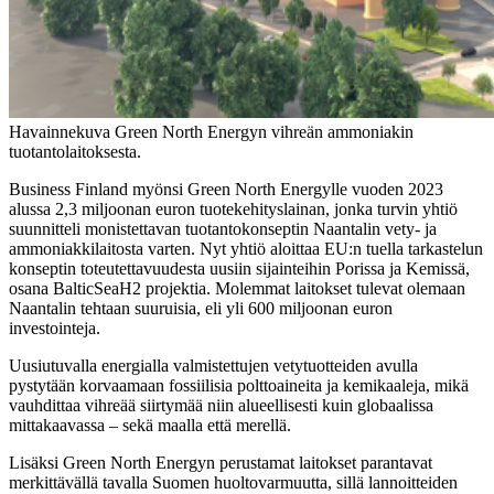
Havainnekuva Green North Energyn vihreän ammoniakin
tuotantolaitoksesta.
Business Finland myönsi Green North Energylle vuoden 2023
alussa 2,3 miljoonan euron tuotekehityslainan, jonka turvin yhtiö
suunnitteli monistettavan tuotantokonseptin Naantalin vety- ja
ammoniakkilaitosta varten. Nyt yhtiö aloittaa EU:n tuella tarkastelun
konseptin toteutettavuudesta uusiin sijainteihin Porissa ja Kemissä,
osana BalticSeaH2 projektia. Molemmat laitokset tulevat olemaan
Naantalin tehtaan suuruisia, eli yli 600 miljoonan euron
investointeja.
Uusiutuvalla energialla valmistettujen vetytuotteiden avulla
pystytään korvaamaan fossiilisia polttoaineita ja kemikaaleja, mikä
vauhdittaa vihreää siirtymää niin alueellisesti kuin globaalissa
mittakaavassa – sekä maalla että merellä.
Lisäksi Green North Energyn perustamat laitokset parantavat
merkittävällä tavalla Suomen huoltovarmuutta, sillä lannoitteiden