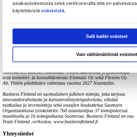
asiakaskokemusta sekä verkkosivuilla että eri palveluissa. 
Helena Sarén, Mission Lead, Zero Carbon Future
käytettävistä
evästeistä
.
Business Finland
p. +358 40 343 3324
helena.saren (at) businessfinland.fi
Maria Arruda, Head of Communications
Salli kaikki evästeet
Business Finland
p. +358 400 933 913
maria.arruda (at) businessfinland.fi
Vain välttämättömät evästee
Green North Energy on vuonna 2021 perustettu vihreän energian
hankekehitysyhtiö, joka mahdollistaa vihreää vetyä ja ammoniakkia
valmistavien laitosten toimintaa. Yhtiön suurimmat yritysomistajat
ovat insinööri- ja konsulttitoimisto Elomatic Oy sekä Flexens Oy
Ab. Yhtiön pilottilaitos valmistuu vuonna 2027 Naantaliin.
Business Finland on suomalainen julkinen toimija, joka tarjoaa
innovaatiorahoitusta ja kansainvälistymispalveluita, edistää
matkailua ja investointeja sekä osaajien houkuttelua Suomeen.
Organisaatiossa työskentelee 760 asiantuntijaa 37 toimipisteessä
maailmalla ja 16 toimipaikassa Suomessa. Business Finland on osa
Team Finland -verkostoa. www.businessfinland.fi
Yhteystiedot