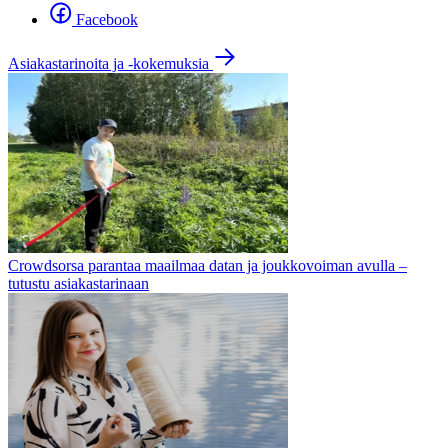
Facebook
Asiakastarinoita ja -kokemuksia
Crowdsorsa parantaa maailmaa datan ja joukkovoiman avulla –
tutustu asiakastarinaan