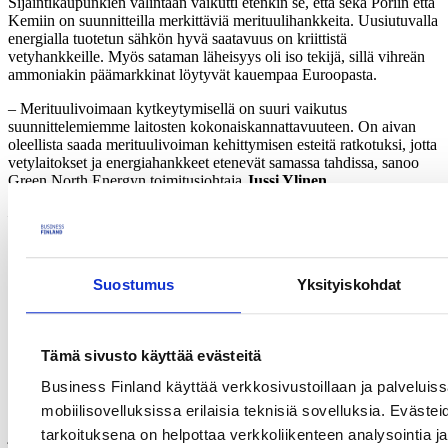
Sijaintikaupunkien valintaan vaikutti etenkin se, että sekä Poriin että
Kemiin on suunnitteilla merkittäviä merituulihankkeita. Uusiutuvalla
energialla tuotetun sähkön hyvä saatavuus on kriittistä
vetyhankkeille. Myös sataman läheisyys oli iso tekijä, sillä vihreän
ammoniakin päämarkkinat löytyvät kauempaa Euroopasta.
– Merituulivoimaan kytkeytymisellä on suuri vaikutus
suunnittelemiemme laitosten kokonaiskannattavuuteen. On aivan
oleellista saada merituulivoiman kehittymisen esteitä ratkotuksi, jotta
vetylaitokset ja energiahankkeet etenevät samassa tahdissa, sanoo
Green North Energyn toimitusjohtaja
Jussi Ylinen
.
– Tämä konkreettinen investointi on tärkeä, koska Suomi tarvitsee
teollista uudistumista: yrityksiä, jotka hakevat uutta liiketoimintaa
esimerkiksi vetytaloudesta ja kykenevät kasvamaan myös
kansainvälisesti. Me Business Finlandilla haluamme jakaa yritysten
Suostumus
Yksityiskohdat
riskiä tässä markkinamurroksessa, sanoo Business Finlandin
Hiilineutraali tulevaisuus -mission johtaja
Helena Sarén
.
Lisätietoja
Tämä sivusto käyttää evästeitä
Jussi Ylinen, toimitusjohtaja
Business Finland käyttää verkkosivustoillaan ja palveluis
Green North Energy Oy
mobiilisovelluksissa erilaisia teknisiä sovelluksia. Evästei
p. +358 40 577 2430
tarkoituksena on helpottaa verkkoliikenteen analysointia ja
jussi.ylinen (at) greennorth.energy