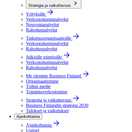
Strategia ja vaikuttavuus
Yrityksille
Verkostoitumispalvelut
Neuvontapalvelut
Rahoituspalvelut
Tutkimusorganisaatioille
Verkostoitumispalvelut
Rahoituspalvelut
Julkisille toimijoille
Verkostoitumispalvelut
Rahoituspalvelut
Me olemme Business Finland
Organisaatiomme
Töihin meille
Toimintaverkostomme
Strategia ja vaikuttavuus
Business Finlandin strategia 2030
Tulokset ja vaikutukset
Ajankohtaista
Ajankohtaista
Uutiset