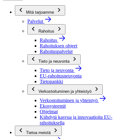
Mitä tarjoamme
Palvelut
Rahoitus
Rahoitus
Rahoituksen ohjeet
Rahoituspalvelut
Tieto ja neuvonta
Tieto ja neuvonta
EU-rahoitusneuvonta
Tietopankki
Verkostoituminen ja yhteistyö
Verkostoituminen ja yhteistyö
Ekosysteemit
Ohjelmat
Kiihdytä kasvua ja innovaatioita EU-
rahoituksella
Tietoa meistä