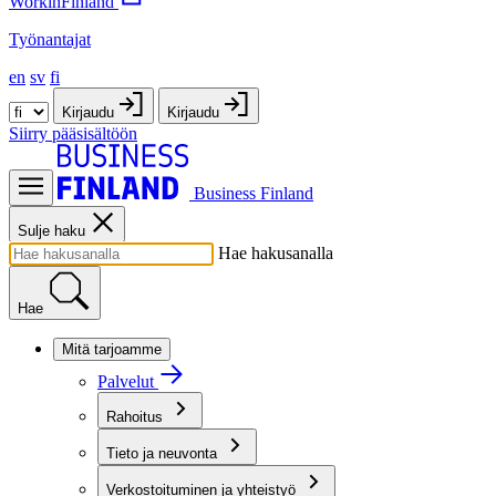
WorkinFinland
Työnantajat
en
sv
fi
Kirjaudu
Kirjaudu
Siirry pääsisältöön
Business Finland
Sulje haku
Hae hakusanalla
Hae
Mitä tarjoamme
Palvelut
Rahoitus
Tieto ja neuvonta
Verkostoituminen ja yhteistyö