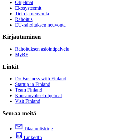
Ohjelmat
Ekosysteemit
Tieto ja neuvonta
Rahoitus
EU-rahoituksen neuvonta
Kirjautuminen
Rahoituksen asiointipalvelu
MyBF
Linkit
Do Business with Finland
Startup in Finland
Team Finland
Kansainväliset ohjelmat
Visit Finland
Seuraa meitä
Tilaa uutiskirje
LinkedIn