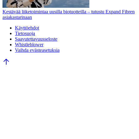
Kestävää liiketoimintaa uusilla biotuotteilla – tutustu Expand Fibren
asiakastarinaan
Käyttöehdot
Tietosuoja
Saavutettavuusseloste
Whistleblower
Vaihda evästeasetuksia