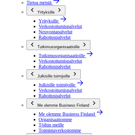
Tietoa meistä
Yrityksille
Yrityksille
Verkostoitumispalvelut
Neuvontapalvelut
Rahoituspalvelut
Tutkimusorganisaatioille
Tutkimusorganisaatioille
Verkostoitumispalvelut
Rahoituspalvelut
Julkisille toimijoille
Julkisille toimijoille
Verkostoitumispalvelut
Rahoituspalvelut
Me olemme Business Finland
Me olemme Business Finland
Organisaatiomme
Töihin meille
Toimintaverkostomme