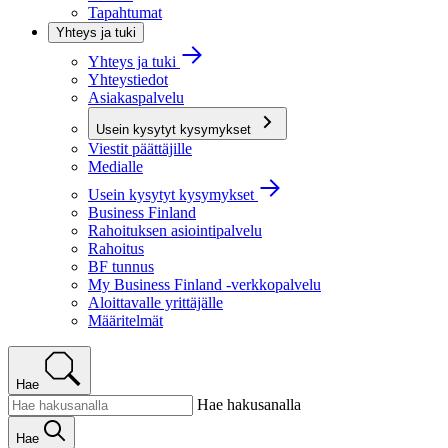
Tapahtumat
Yhteys ja tuki
Yhteys ja tuki
Yhteystiedot
Asiakaspalvelu
Usein kysytyt kysymykset
Viestit päättäjille
Medialle
Usein kysytyt kysymykset
Business Finland
Rahoituksen asiointipalvelu
Rahoitus
BF tunnus
My Business Finland -verkkopalvelu
Aloittavalle yrittäjälle
Määritelmät
Hae
Hae hakusanalla
Hae