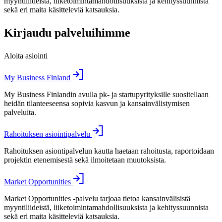
myyntiliideistä, liiketoimintamahdollisuuksista ja kehityssuunnista
sekä eri maita käsitteleviä katsauksia.
Kirjaudu palveluihimme
Aloita asiointi
My Business Finland
My Business Finlandin avulla pk- ja startupyrityksille suositellaan
heidän tilanteeseensa sopivia kasvun ja kansainvälistymisen
palveluita.
Rahoituksen asiointipalvelu
Rahoituksen asiontipalvelun kautta haetaan rahoitusta, raportoidaan
projektin etenemisestä sekä ilmoitetaan muutoksista.
Market Opportunities
Market Opportunities -palvelu tarjoaa tietoa kansainvälisistä
myyntiliideistä, liiketoimintamahdollisuuksista ja kehityssuunnista
sekä eri maita käsitteleviä katsauksia.